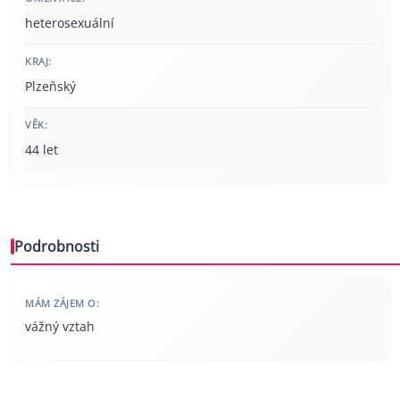
heterosexuální
KRAJ:
Plzeňský
VĚK:
44 let
Podrobnosti
MÁM ZÁJEM O:
vážný vztah