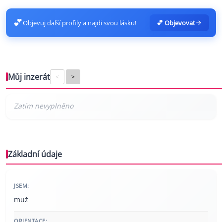
💕
Objevuj další profily a najdi svou lásku!
💕 Objevovat
Můj inzerát
<
>
Základní údaje
JSEM:
muž
ORIENTACE: