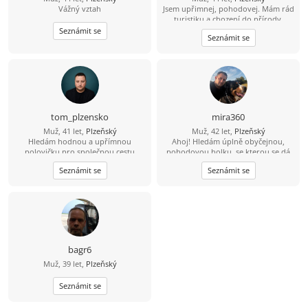
Vážný vztah
Jsem upřimnej, pohodovej. Mám rád
turistiku a chození do přírody.
Seznámit se
Seznámit se
tom_plzensko
mira360
Muž, 41 let,
Plzeňský
Muž, 42 let,
Plzeňský
Hledám hodnou a upřímnou
Ahoj! Hledám úplně obyčejnou,
polovičku pro společnou cestu
pohodovou holku, se kterou se dá
životem.
smát i mlčet. Zkrátka fajn parťačku
Seznámit se
Seznámit se
do pohody i nepohody, která si na
nic nehraje a ráda podnikne něco
venku nebo jen tak pokecá.
bagr6
Muž, 39 let,
Plzeňský
Seznámit se