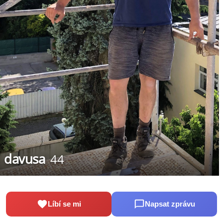
davusa
44
Líbí se mi
Napsat zprávu