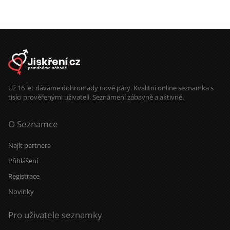
Už 16 let dáváme dohromady nové páry. Kvalitní online seznamka s
tisíci prověřenými uživateli. Seznámení zábavně a aktivně.
O Seznamce
Najít partnera
Přihlášení
Registrace
Novinky
Pro uživatele seznamky