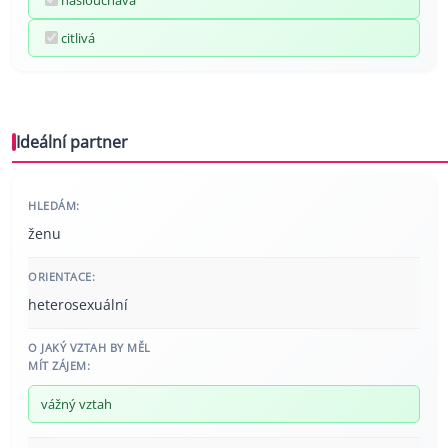
citlivá
Ideální partner
HLEDÁM:
ženu
ORIENTACE:
heterosexuální
O JAKÝ VZTAH BY MĚL
MÍT ZÁJEM:
vážný vztah