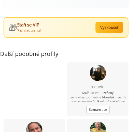
🎁
Staň se VIP
Vyzkoušet
7 dní zdarma!
Další podobné profily
klepeto
Muž, 48 let,
Plzeňský
Jsem kdysi pohledný blonďák, ročník
osmasedmdesát. Baví mě teď už jen
sledovat fotbal, hokej, atd. Kolo, lyže
Seznámit se
a nějaký ten pohyb ve vodě ještě
zvládnu a možná i běh (pár metrů;-)
A co hledám? Zajímavý ženský objekt