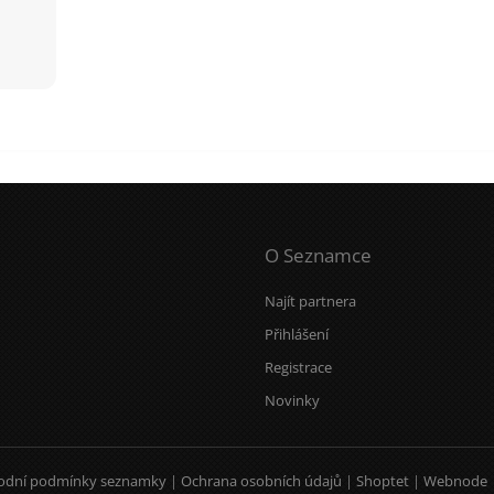
O Seznamce
Najít partnera
Přihlášení
Registrace
Novinky
odní podmínky seznamky
|
Ochrana osobních údajů
|
Shoptet
|
Webnode