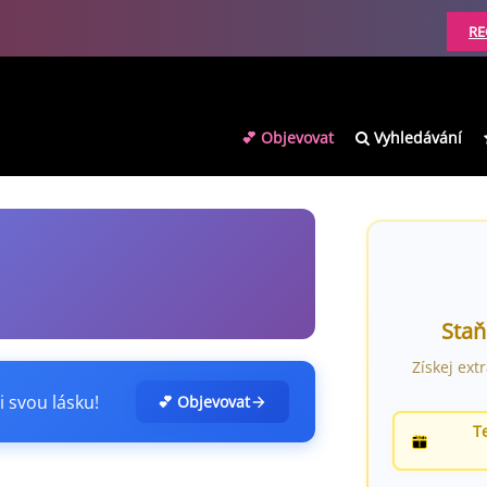
RE
💕 Objevovat
Vyhledávání
Staň
Získej ext
i svou lásku!
💕 Objevovat
T