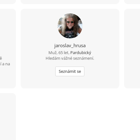
jaroslav_hrusa
Muž, 65 let,
Pardubický
ě
Hledám vážné seznámení.
í a na
Seznámit se