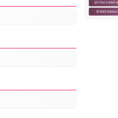
Chci o tobě v
Máš krásný 