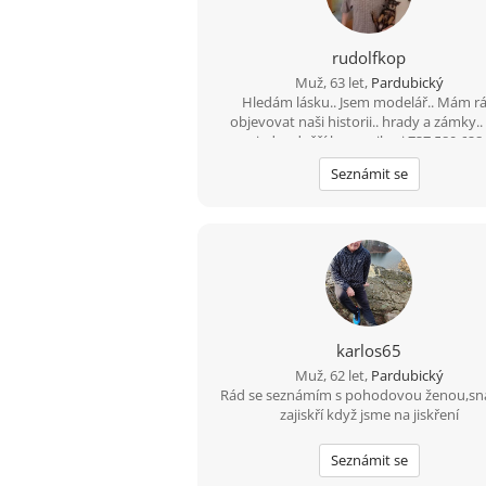
rudolfkop
Muž, 63 let,
Pardubický
Hledám lásku.. Jsem modelář.. Mám r
objevovat naši historii.. hrady a zámky..
jednodušší komunikaci 737 580 628
Seznámit se
karlos65
Muž, 62 let,
Pardubický
Rád se seznámím s pohodovou ženou,sn
zajiskří když jsme na jiskření
Seznámit se