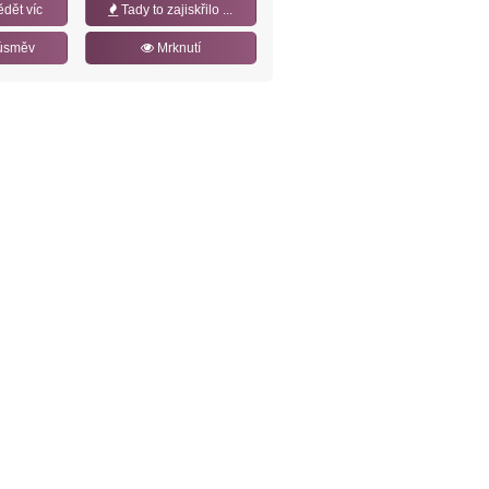
ědět víc
Tady to zajiskřilo ...
úsměv
Mrknutí