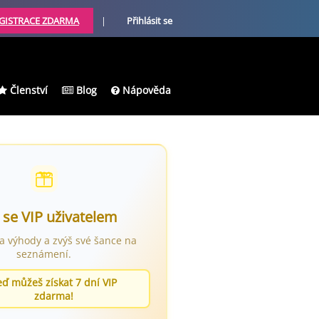
GISTRACE ZDARMA
|
Přihlásit se
Členství
Blog
Nápověda
 se VIP uživatelem
ra výhody a zvýš své šance na
seznámení.
eď můžeš získat 7 dní VIP
zdarma!