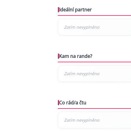
Ideální partner
Kam na rande?
Co rád/a čtu