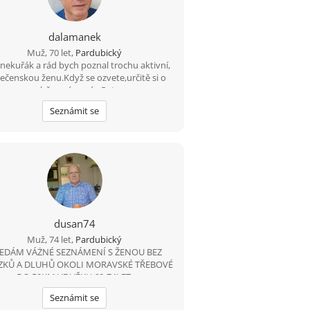
dalamanek
Muž, 70 let,
Pardubický
nekuřák a rád bych poznal trochu aktivní,
ečenskou ženu.Když se ozvete,určitě si o
sobě povíme víc. Petr
Seznámit se
dusan74
Muž, 74 let,
Pardubický
EDÁM VÁŻNÉ SEZNÁMENÍ S ŽENOU BEZ
ZKŮ A DLUHŮ OKOLI MORAVSKÉ TŘEBOVÉ
DO 50KM VE VĚKU 68-74LET.
Seznámit se