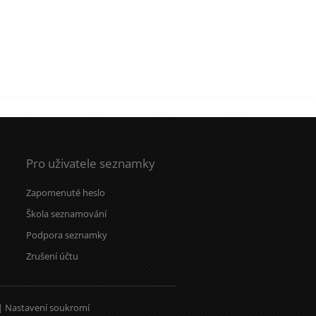
Pro uživatele seznamky
Zapomenuté heslo
Škola seznamování
Podpora seznamky
Zrušení účtu
|
Nastavení soukromí