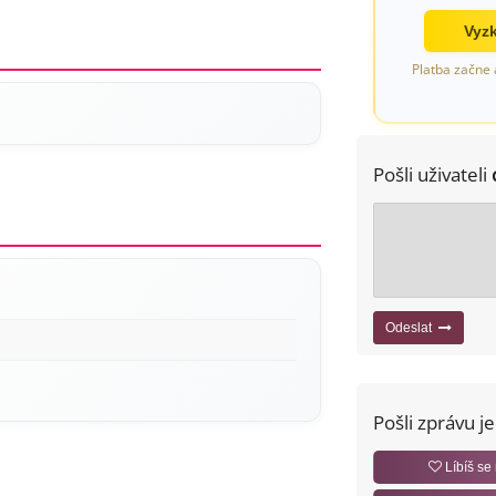
Vyzk
Platba začne 
Pošli uživateli
Odeslat
Pošli zprávu j
Líbíš se