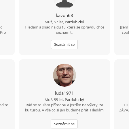
kavon68
Muž, 57 let,
Pardubický
ád
Hledám a snad najdu tu která se opravdu chce
Jsem 
 Pro
seznámit.
spol
Seznámit se
luda1971
Muž, 55 let,
Pardubický
ad to
Rád se toulám přírodou a jezdím na výlety, za
HL
kulturou. A vše co si jen budeme přát. Hledám
ZÁVA
upřímnou a pohodovou ženu. Štíhlejší postavy.
Pardubicko. Najdu zde novou lásku a životní
Seznámit se
partnerku.?Zkusíme to?