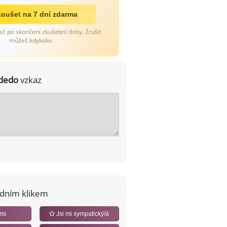
oušet na 7 dní zdarma
až po skončení zkušební doby. Zrušit
můžeš kdykoliv.
dedo
vzkaz
edním klikem
 mi
Jsi mi sympatický/á