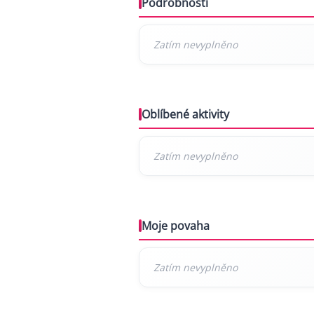
Podrobnosti
Oblíbené aktivity
Moje povaha