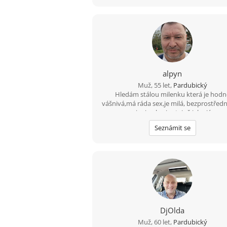
alpyn
Muž, 55 let,
Pardubický
Hledám stálou milenku která je hodn
vášnivá,má ráda sex,je milá, bezprostředn
nic si nehraje stejně jako já.
Seznámit se
DjOlda
Muž, 60 let,
Pardubický