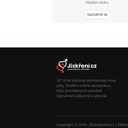
Hledám lásku.
Seznámit se
Už 16 let dáváme dohromady nové
páry. Kvalitní online seznamka s
tisíci prověřenými uživateli.
Seznámení zábavně a aktivně.
Copyright © 2010 - 2026 Jiskreni.cz |
Obch