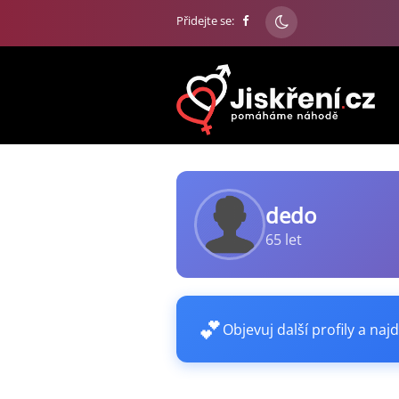
Přidejte se:
dedo
65 let
💕
Objevuj další profily a najd