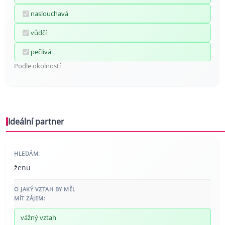
naslouchavá
vůdčí
pečlivá
Podle okolností
Ideální partner
HLEDÁM:
ženu
O JAKÝ VZTAH BY MĚL
MÍT ZÁJEM:
vážný vztah