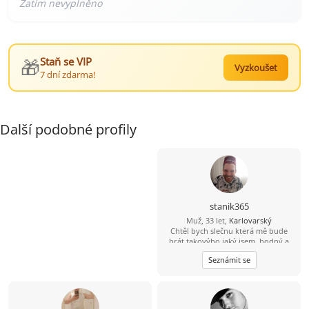
🎁
Staň se VIP
Vyzkoušet
7 dní zdarma!
Další podobné profily
stanik365
Muž, 33 let,
Karlovarský
Chtěl bych slečnu která mě bude
brát takovýho jaký jsem, hodný a
romantický a věrný a přátelský, jo a
Seznámit se
ještě která by chtěla ještě se mnou
pět dětí.