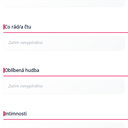
Co rád/a čtu
Oblíbená hudba
Intimnosti