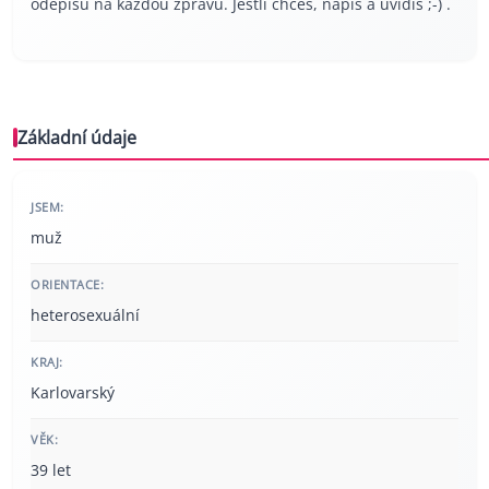
odepíšu na každou zprávu. Jestli chceš, napiš a uvidíš ;-) .
Základní údaje
JSEM:
muž
ORIENTACE:
heterosexuální
KRAJ:
Karlovarský
VĚK:
39 let