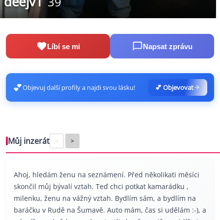
deejv1
39
Líbí se mi
Napsat zprávu
💕
Objevuj další profily a najdi svou lásku!
💕 Objevovat
Můj inzerát
<
>
Ahoj, hledám ženu na seznámení. Před několikati měsíci
skončil můj bývalí vztah. Teď chci potkat kamarádku ,
milenku, ženu na vážný vztah. Bydlím sám, a bydlím na
baráčku v Rudě na Šumavě. Auto mám, čas si udělám :-), a