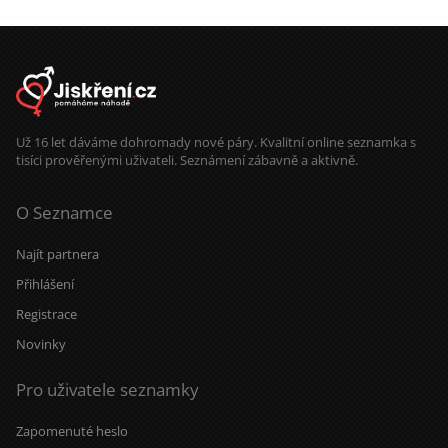
Už 16 let dáváme dohromady nové páry. Kvalitní online seznamka s
tisíci prověřenými uživateli. Seznámení zábavně a aktivně.
O Seznamce
Najít partnera
Přihlášení
Registrace
Novinky
Pro uživatele seznamky
Zapomenuté heslo