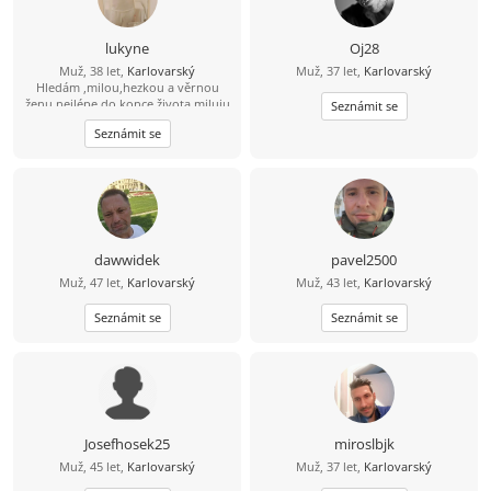
lukyne
Oj28
Muž, 38 let,
Karlovarský
Muž, 37 let,
Karlovarský
Hledám ,milou,hezkou a věrnou
ženu nejlépe do konce života,miluju
Seznámit se
přírodu,jízdu na kole, masáže,more,
Seznámit se
sluníčko,poznávání nových zemí
dawwidek
pavel2500
Muž, 47 let,
Karlovarský
Muž, 43 let,
Karlovarský
Seznámit se
Seznámit se
Josefhosek25
miroslbjk
Muž, 45 let,
Karlovarský
Muž, 37 let,
Karlovarský