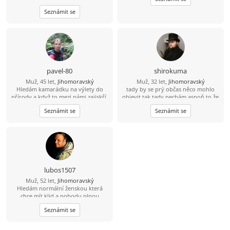
se Ti chtělo, tak mám na Wats Appu
Seznámit se
čerstvou fotku :-) 773 908 225 Jan
pavel-80
shirokuma
Muž, 45 let,
Jihomoravský
Muž, 32 let,
Jihomoravský
Hledám kamarádku na výlety do
tady by se prý občas něco mohlo
přírody a když to mezi námi zajiskří,
objevit tak tady nechám aspoň to že
tak můžeme zkusit společnou cestu
jsem divná osoba :D
Seznámit se
Seznámit se
životem.
lubos1507
Muž, 52 let,
Jihomoravský
Hledám normální ženskou která
chce mít klid a pohodu plnou
smíchu. Hlavně ať nelže .
Seznámit se