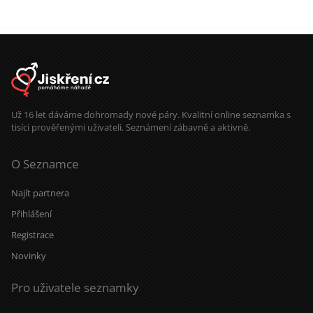
Už 16 let dáváme dohromady nové páry. Kvalitní online seznamka s
tisíci prověřenými uživateli. Seznámení zábavně a aktivně.
O Seznamce
Najít partnera
Přihlášení
Registrace
Novinky
Pro uživatele seznamky