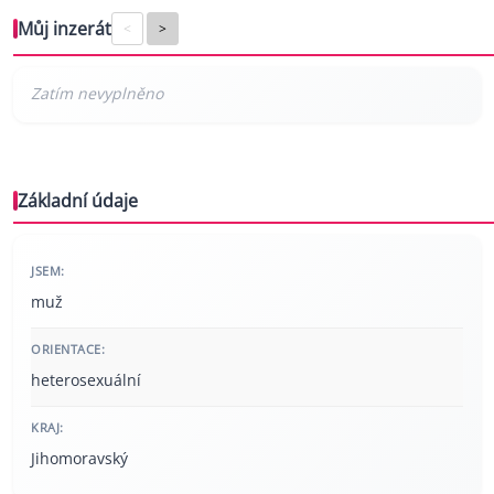
Můj inzerát
<
>
Základní údaje
JSEM:
muž
ORIENTACE:
heterosexuální
KRAJ:
Jihomoravský