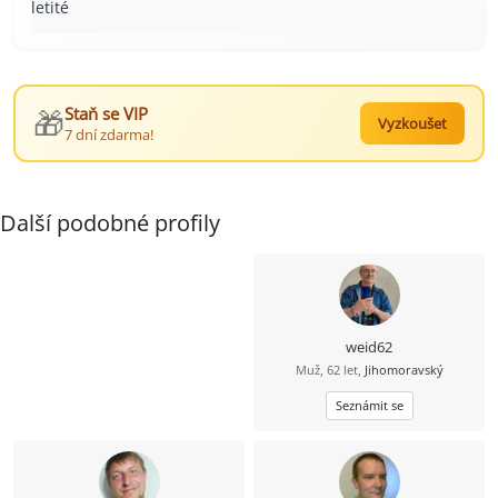
letité
🎁
Staň se VIP
Vyzkoušet
7 dní zdarma!
Další podobné profily
weid62
Muž, 62 let,
Jihomoravský
Seznámit se