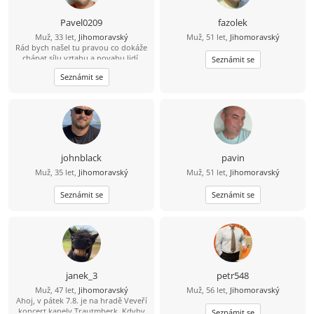
Pavel0209
fazolek
Muž, 33 let,
Jihomoravský
Muž, 51 let,
Jihomoravský
Rád bych našel tu pravou co dokáže
chápat sílu vztahu a povahu lidí.
Seznámit se
Seznámit se
johnblack
pavin
Muž, 35 let,
Jihomoravský
Muž, 51 let,
Jihomoravský
Seznámit se
Seznámit se
janek_3
petr548
Muž, 47 let,
Jihomoravský
Muž, 56 let,
Jihomoravský
Ahoj, v pátek 7.8. je na hradě Veveří
koncert kapely Trautmberk. Kdyby
Seznámit se