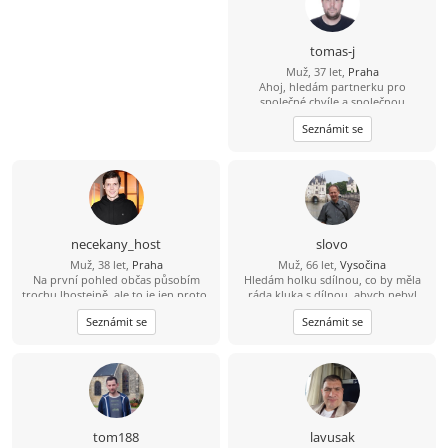
tomas-j
Muž, 37 let,
Praha
Ahoj, hledám partnerku pro
společné chvíle a společnou
budoucnost. Rád bych se s někým
Seznámit se
seznámil. Věřím, že skutečné
partnerství mezi 2 lidmi existuje. S
pozdravem, Tomáš
necekany_host
slovo
Muž, 38 let,
Praha
Muž, 66 let,
Vysočina
Na první pohled občas působím
Hledám holku sdílnou, co by měla
trochu lhostejně, ale to je jen proto,
ráda kluka s dílnou, abych nebyl
že svět raději tiše vnímám, než abych
sám.
Seznámit se
Seznámit se
měl potřebu ho neustále
komentovat. Pokud se se mnou
naučíš sdílet tohle ticho, jiskra
přeskočí sama.
tom188
lavusak