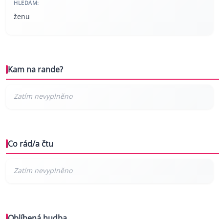
HLEDÁM:
ženu
Kam na rande?
Co rád/a čtu
Oblíbená hudba