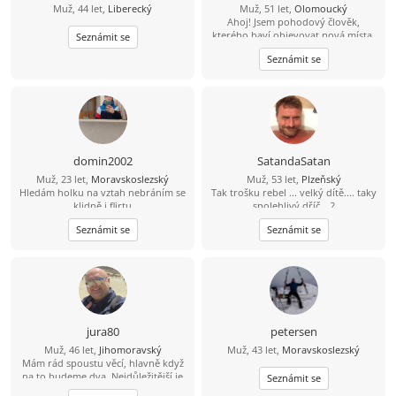
Muž, 44 let,
Liberecký
Muž, 51 let,
Olomoucký
Ahoj! Jsem pohodový člověk,
kterého baví objevovat nová místa,
Seznámit se
zajít si na dobrou kávu nebo jídlo a
Seznámit se
ve volném čase se věnuji [cvičení,
boxu, rád chodím na
procházky.Hledám někoho pro
společné zážitky, upřímné
rozhovory a časem třeba i pro vážný
vztah, kde se budeme navzájem
podporovat.“
domin2002
SatandaSatan
Muž, 23 let,
Moravskoslezský
Muž, 53 let,
Plzeňský
Hledám holku na vztah nebráním se
Tak trošku rebel ... velký dítě.... taky
klidně i flirtu
spolehlivý dříč ...?
Seznámit se
Seznámit se
jura80
petersen
Muž, 46 let,
Jihomoravský
Muž, 43 let,
Moravskoslezský
Mám rád spoustu věcí, hlavně když
na to budeme dva. Nejdůležitější je
Seznámit se
důvěra, upřímnost a vzájemný