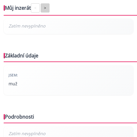
Můj inzerát
<
>
Základní údaje
JSEM:
muž
Podrobnosti