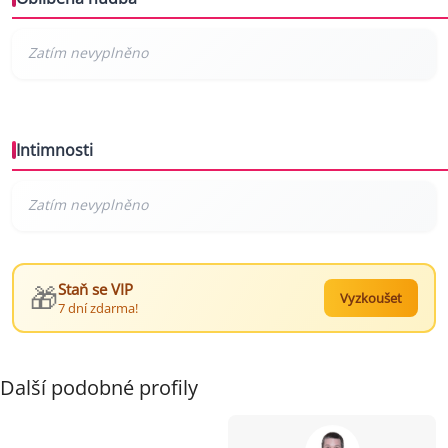
Intimnosti
🎁
Staň se VIP
Vyzkoušet
7 dní zdarma!
Další podobné profily