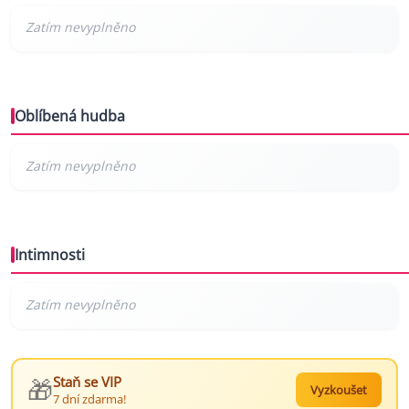
Oblíbená hudba
Intimnosti
🎁
Staň se VIP
Vyzkoušet
7 dní zdarma!