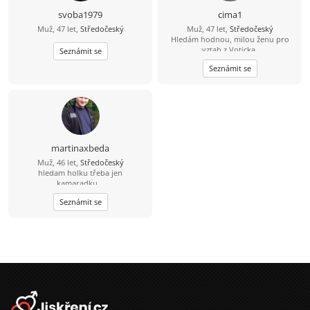
svoba1979
cima1
Muž, 47 let,
Středočeský
Muž, 47 let,
Středočeský
Hledám hodnou, milou ženu pro
vztah z Voticka.
Seznámit se
Seznámit se
martinaxbeda
Muž, 46 let,
Středočeský
hledam holku třeba jen
kamaradku...
Seznámit se