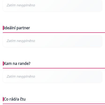
Ideální partner
Kam na rande?
Co rád/a čtu