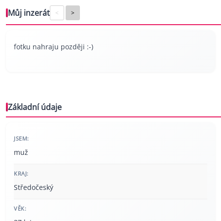
Můj inzerát
<
>
fotku nahraju později :-)
Základní údaje
JSEM:
muž
KRAJ:
Středočeský
VĚK: