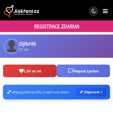
REGISTRACE ZDARMA
Djibril6
37 let
Líbí se mi
Napsat zprávu
💕
Objevuj další profily a najdi svou lásku!
💕 Objevovat