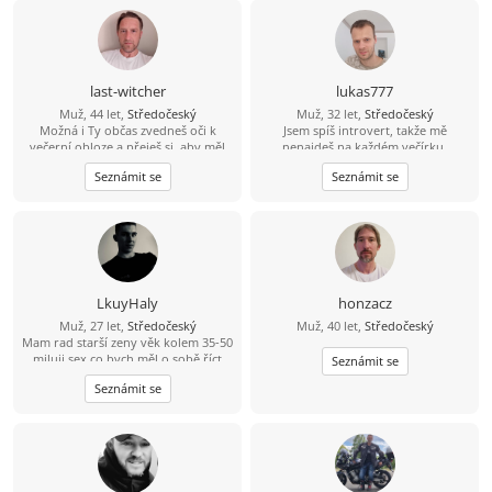
last-witcher
lukas777
Muž, 44 let,
Středočeský
Muž, 32 let,
Středočeský
Možná i Ty občas zvedneš oči k
Jsem spíš introvert, takže mě
večerní obloze a přeješ si, aby měl
nenajdeš na každém večírku.
někdo radost z každého dne, který s
Mnohem raději si užiju pohodový
Seznámit se
Seznámit se
Tebou může sdílet. Právě Tebe bych
večer, procházku nebo hezký výlet.
rád poznal.
Hledám holku, se kterou nám bude
dobře i v obyčejných chvílích. Když
si budeme rozumět, všechno ostatní
přijde samo
LkuyHaly
honzacz
Muž, 27 let,
Středočeský
Muž, 40 let,
Středočeský
Mam rad starší zeny věk kolem 35-50
miluji sex co bych měl o sobě říct
Seznámit se
jsem mylný hodný stydlivý ze
Seznámit se
začátku ale pokud to na mně
rozbalíš a ukážeš mi poradny sex
pokud si na mne troufneš