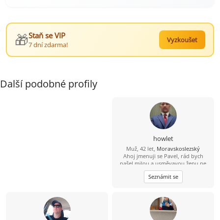
🎁
Staň se VIP
Vyzkoušet
7 dní zdarma!
Další podobné profily
howlet
Muž, 42 let,
Moravskoslezský
Ahoj jmenuji se Pavel, rád bych
našel milou a usměvavou ženu ne
jen na pokec ale pokud možno i na
Seznámit se
vážný vztah mezi 26 a 49 lety, pokud
budeš chtít ozvi se, budu moc rád