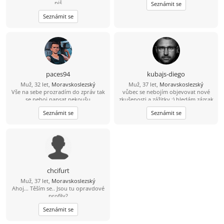
piš
Seznámit se
Seznámit se
paces94
kubajs-diego
Muž, 32 let,
Moravskoslezský
Muž, 37 let,
Moravskoslezský
Vše na sebe prozradím do zpráv tak
vůbec se nebojím objevovat nové
se neboj napsat nekoušu
zkušenosti a zážitky ;) hledám zázrak
dnešní doby - najít věrnou ,hodnou,
Seznámit se
Seznámit se
prostě normální Fešandu k životu :-*
;-)
chcifurt
Muž, 37 let,
Moravskoslezský
Ahoj... Těším se.. Jsou tu opravdové
profily?
Seznámit se