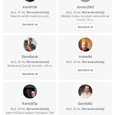
Kamil158
domin2002
Muž, 41 let,
Moravskoslezský
Muž, 23 let,
Moravskoslezský
Hlavně neřešit malichernosti.
Hledám holku na vztah nebráním se
klidně i flirtu
Seznámit se
Seznámit se
Davidlasak
mates84
Muž, 26 let,
Moravskoslezský
Muž, 42 let,
Moravskoslezský
Nezávazný fyzický kontakt, užit si.
Seznámit se
Seznámit se
franta87ja
Davidd42
Muž, 39 let,
Moravskoslezský
Muž, 42 let,
Moravskoslezský
Jsem muž pro každou hloupost. Tak