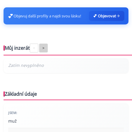
💕
Objevuj další profily a najdi svou lásku!
💕 Objevovat
Můj inzerát
<
>
Základní údaje
JSEM:
muž