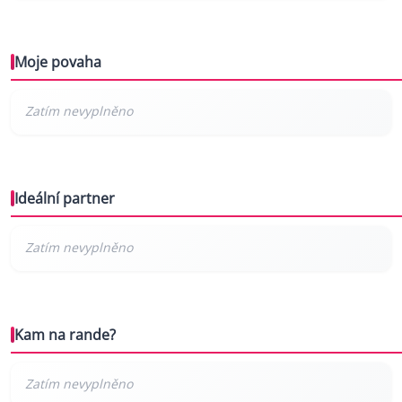
Moje povaha
Ideální partner
Kam na rande?