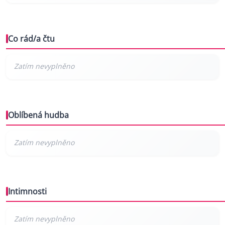
Co rád/a čtu
Oblíbená hudba
Intimnosti