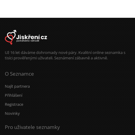
Už 16 let dáváme dohromady nové páry. Kvalitní online seznamka s
tisíci prověřenými uživateli. Seznámení zábavně a aktivně.
O Seznamce
Najít partnera
Přihlášení
Registrace
Novinky
Pro uživatele seznamky