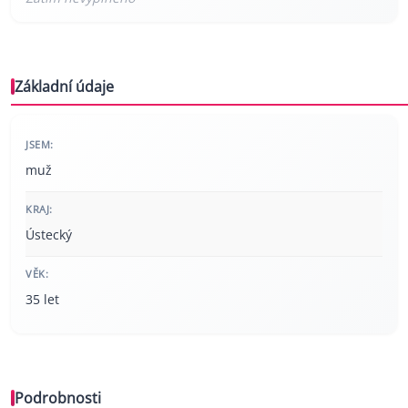
Základní údaje
JSEM:
muž
KRAJ:
Ústecký
VĚK:
35 let
Podrobnosti