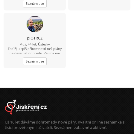
Seznámit se
pIOTRCZ
Muž, 44 let,
Ústecký
Teď žiju spíš přítomností než plány
na deset let dopředu. Zajímá mě
chemie, autenticita a pohoda mezi
Seznámit se
dvěma lidmi. Bez her, bez přetvářky.
Už 16 let dáváme dohromady nové páry. Kvalitní online seznamka s
tisíci prověřenými uživateli. Seznámení zábavně a aktivně.