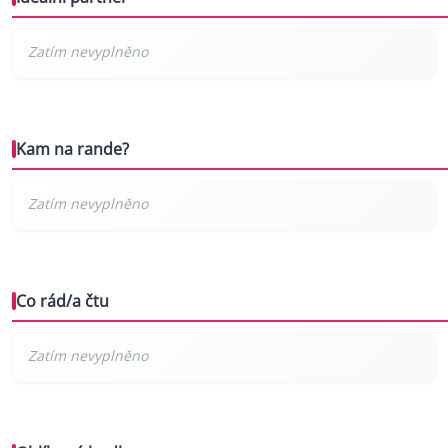
Kam na rande?
Co rád/a čtu