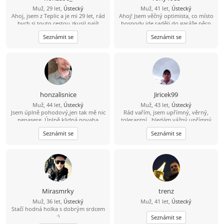
Muž, 29 let,
Ústecký
Muž, 41 let,
Ústecký
Ahoj, jsem z Teplic a je mi 29 let, rád
Ahoj! Jsem věčný optimista, co místo
bych si touto cestou zkusil najít
hospody jde raději do garáže něco
kamarádku na seznámení s vidinou
vytvářet. V bytě me moc nenajdeš,
Seznámit se
Seznámit se
vážného vztahu po nějakém čase.
protože trávím čas v přírodě na
Živim se jako technik měření
houbách, na rybách... Hledám tu
regulace v nemocnici, mám rád
ideálně partnerku do života, kdo ví
cestovaní, po ČR i zahraničí, plavání,
kam nás to zavede ????
auta, IT - stavba počítačů a celkově
nové technologie.
honzalisnice
Jiricek99
Muž, 44 let,
Ústecký
Muž, 43 let,
Ústecký
Jsem úplně pohodový,jen tak mě nic
Rád vařím, jsem upřímný, věrný,
nenasere. Úplně klidná povaha
tolerantní , hledám vážný upřímný
vztah, můj kontakt je
Seznámit se
Seznámit se
704/538857,snad není můj
hendikepek problém se znovu
seznámit, rád vařím, pracují, jsem
věrný, upřímný, tolerantní, mám rád
procházky,hudbu, můj kontakt je
pospajiri33@seznam.cz
nemám VIP
účet budu rád když mi napíšeš
Mirasmrky
trenz
Muž, 36 let,
Ústecký
Muž, 41 let,
Ústecký
Stačí hodná holka s dobrým srdcem
:)
Seznámit se