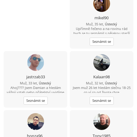
mikel90
Muž, 35 let,
Ústecký
Upřímně řečeno a na rovinu rád
bych se tu seznámil s nějakou starší
ženou která by měla zájem o někoho
Seznámit se
mladšího například mého věku a
mám i rodinu děti tak by to nevadilo
jastrzab33
Kalaan98
Muž, 33 let,
Ústecký
Muž, 32 let,
Ústecký
Ahoj???? jsem Damian a hledám
Jsem muž 26 let hledám slečnu 18-25
vážný vztah nebo přátelství uvidíme
co ví co od života chce
k čemu nás to doprovodí ???? jsem
Seznámit se
Seznámit se
veselý a vtipný týpek ???? občas s
nutkou černého humoru ???? rád
poznám tuhle cestu nějakou
zajímavou ženu ????
honza96_
Tony1985