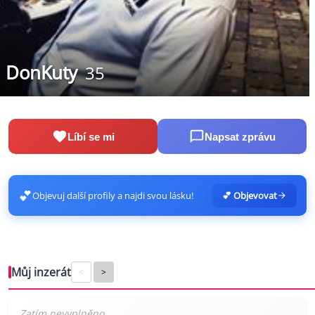
DonKuty
35
Líbí se mi
Napsat zprávu
💕
Objevuj další profily a najdi svou lásku!
💕 Objevovat
Můj inzerát
<
>