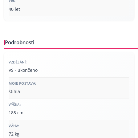
VĚK:
40 let
Podrobnosti
VZDĚLÁNÍ:
VŠ - ukončeno
MOJE POSTAVA:
štíhlá
VÝŠKA:
185 cm
VÁHA:
72 kg