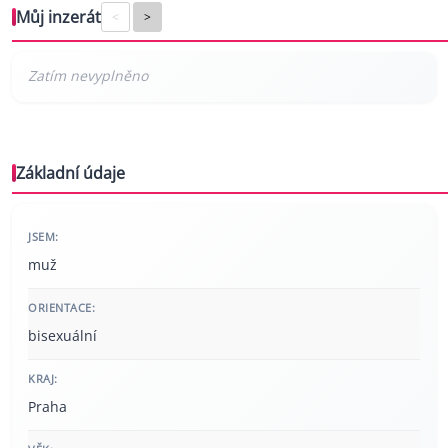
Můj inzerát
<
>
Základní údaje
JSEM:
muž
ORIENTACE:
bisexuální
KRAJ:
Praha