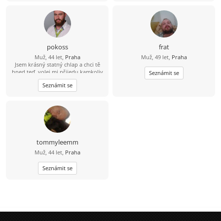
pokoss
frat
Muž, 44 let,
Praha
Muž, 49 let,
Praha
Jsem krásný statný chlap a chci tě
hned teď, volej mi přijedu kamkoliv
Seznámit se
608 365 365 Honzík.
Seznámit se
tommyleemm
Muž, 44 let,
Praha
Seznámit se