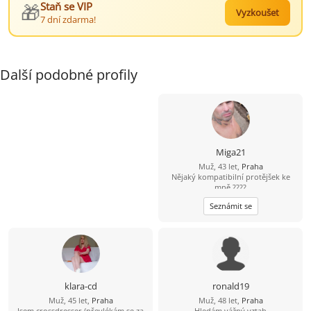
🎁
Staň se VIP
Vyzkoušet
7 dní zdarma!
Další podobné profily
Miga21
Muž, 43 let,
Praha
Nějaký kompatibilní protějšek ke
mně ????
Seznámit se
klara-cd
ronald19
Muž, 45 let,
Praha
Muž, 48 let,
Praha
Jsem crossdresser (převlékám se za
Hledám vážný vztah