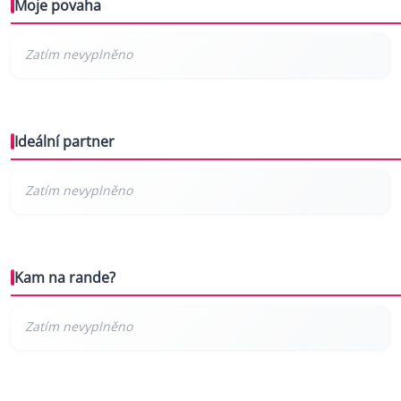
Moje povaha
Ideální partner
Kam na rande?