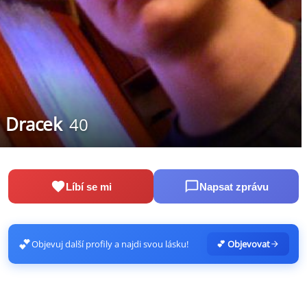
Dracek
40
Líbí se mi
Napsat zprávu
💕
Objevuj další profily a najdi svou lásku!
💕 Objevovat