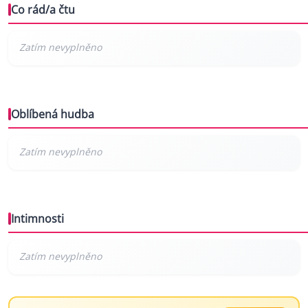
Co rád/a čtu
Oblíbená hudba
Intimnosti