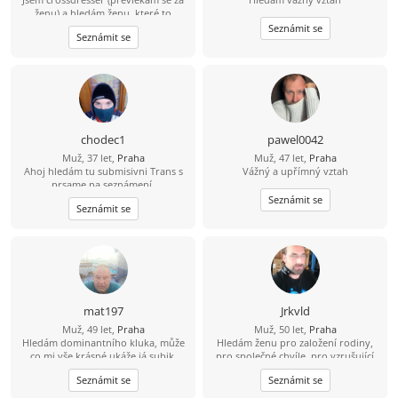
ženu) a hledám ženu, které to
nevadí.
claragirl@email.cz
Seznámit se
Seznámit se
chodec1
pawel0042
Muž, 37 let,
Praha
Muž, 47 let,
Praha
Ahoj hledám tu submisivni Trans s
Vážný a upřímný vztah
prsame na seznámení.
Seznámit se
Seznámit se
mat197
Jrkvld
Muž, 49 let,
Praha
Muž, 50 let,
Praha
Hledám dominantního kluka, může
Hledám ženu pro založení rodiny,
co mi vše krásné ukáže,já subik.
pro společné chvíle, pro vzrušující
zážitky, parťačku, milenku a
Seznámit se
Seznámit se
kamarádku v jednom.