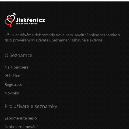
Už 16 let dáváme dohromady nové páry. Kvalitní online seznamka s
tisíci prověřenými uživateli. Seznámení zábavně a aktivně.
O Seznamce
Najít partnera
Přihlášení
Registrace
Novinky
Pro uživatele seznamky
Zapomenuté heslo
Škola seznamování