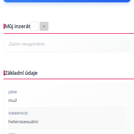
Můj inzerát
<
>
Základní údaje
JSEM:
muž
ORIENTACE:
heterosexuální