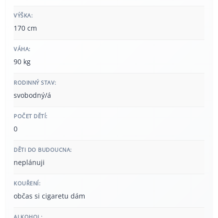
VÝŠKA:
170 cm
VÁHA:
90 kg
RODINNÝ STAV:
svobodný/á
POČET DĚTÍ:
0
DĚTI DO BUDOUCNA:
neplánuji
KOUŘENÍ:
občas si cigaretu dám
ALKOHOL: