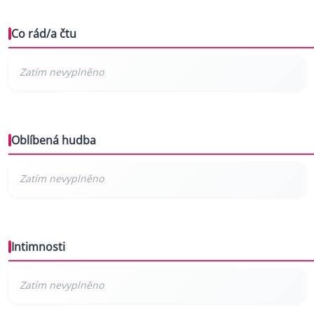
Co rád/a čtu
Oblíbená hudba
Intimnosti