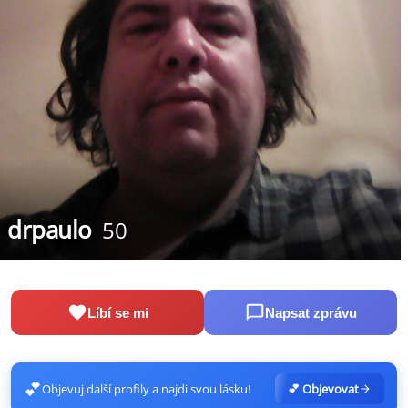
drpaulo
50
Líbí se mi
Napsat zprávu
💕
Objevuj další profily a najdi svou lásku!
💕 Objevovat