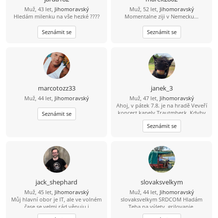
Muž, 43 let,
Jihomoravský
Muž, 52 let,
Jihomoravský
Hledám milenku na vše hezké ????
Momentalne ziji v Nemecku...
Seznámit se
Seznámit se
marcotozz33
janek_3
Muž, 44 let,
Jihomoravský
Muž, 47 let,
Jihomoravský
Ahoj, v pátek 7.8. je na hradě Veveří
koncert kapely Trautmberk. Kdyby
Seznámit se
se Ti chtělo, tak mám na Wats Appu
Seznámit se
čerstvou fotku :-) 773 908 225 Jan
jack_shephard
slovaksvelkym
Muž, 45 let,
Jihomoravský
Muž, 44 let,
Jihomoravský
Můj hlavní obor je IT, ale ve volném
slovaksvelkym SRDCOM Hladám
čase se velmi rád věnuju i
Teba na výlety, grilovanie,
humanitnějším věcem. Čas od času si
spoločnosť pri každodenných