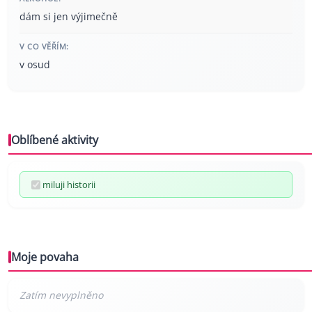
dám si jen výjimečně
V CO VĚŘÍM:
v osud
Oblíbené aktivity
miluji historii
Moje povaha