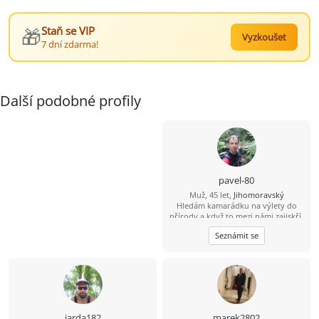
🎁
Staň se VIP
Vyzkoušet
7 dní zdarma!
Další podobné profily
pavel-80
Muž, 45 let,
Jihomoravský
Hledám kamarádku na výlety do
přírody a když to mezi námi zajiskří,
tak můžeme zkusit společnou cestu
Seznámit se
životem.
jarda182
marek2802