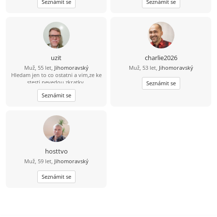
Seznámit se
Seznámit se
rád zasportuju či zahraju na kytaru.
veciach. Zablokuje ma IBA jeptiška so
Hledám někoho sympatického s
zašitou ... . Neopakujem po
trochou rozhledu, aby jsme si měli o
ostatných, LEBO VŠETCI. Žijem bez
čem povídat. :)
škrabkacieho mobilu, faceboku,
vakcíne proti koronavírusu atď.
Moraváčky, resp. Češky sa vôbec
nevedia ani bozkávať, ani milovať.
Ahoj princezna 45- 65. /Áno, hladam
uzit
charlie2026
staršiu ženu, ako ja/. Nadváhu a
Muž, 55 let,
Jihomoravský
Muž, 53 let,
Jihomoravský
vrásky mám na žene rád. Neni to ale
Hledam jen to co ostatni a vim,ze ke
podmienka. 22 3 2023 som prestal
stesti nevedou zkratky.
fajčiť. Chceš aj Ty prestať? Pomôžem.
Seznámit se
Poď, podaj mi ruku a poďme spolu
Seznámit se
životom. Máš deti, s tým počítam.
Chodím na ryby. Máš odvahu ísť
somnou životom? Tak mi napíš
správu. Mám tu 5 správ denne, takže
nemôžem písať každú minutu. Ak
neodpisujem a som tu, tak už
nemám správy. Bývam 50 Km. od
Breclavi. Okres Malacky na
hosttvo
slovensku. Peter
Muž, 59 let,
Jihomoravský
Seznámit se