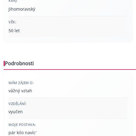
KRAJ:
Jihomoravský
VĚK:
50 let
Podrobnosti
MÁM ZÁJEM O:
vážný vztah
VZDĚLÁNÍ:
vyučen
MOJE POSTAVA:
pár kilo navíc'