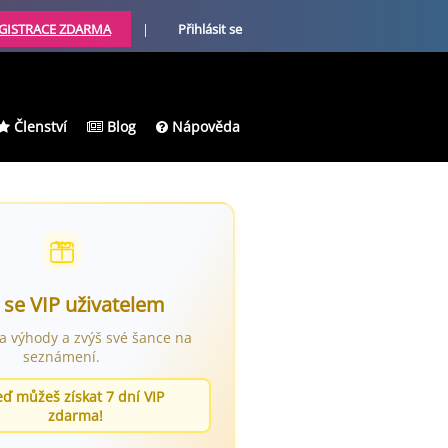
GISTRACE ZDARMA
|
Přihlásit se
Členství
Blog
Nápověda
 se VIP uživatelem
ra výhody a zvýš své šance na
seznámení.
eď můžeš získat 7 dní VIP
zdarma!