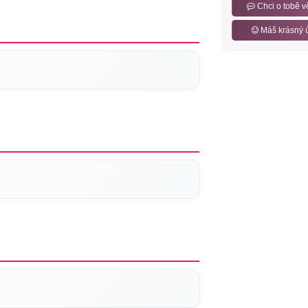
Chci o tobě v
Máš krásný 