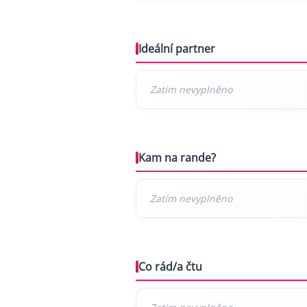
Ideální partner
Kam na rande?
Co rád/a čtu