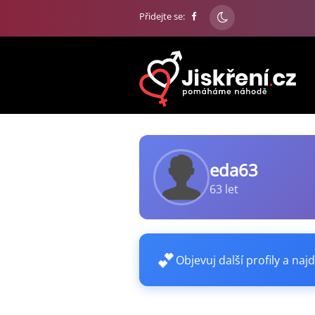
Přidejte se:
eda63
63 let
💕
Objevuj další profily a najd