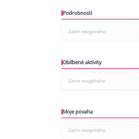
Podrobnosti
Oblíbené aktivity
Moje povaha