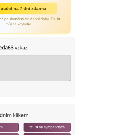
oušet na 7 dní zdarma
až po skončení zkušební doby. Zrušit
můžeš kdykoliv.
eda63
vzkaz
edním klikem
 mi
Jsi mi sympatický/á