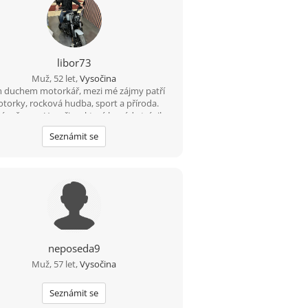
libor73
Muž, 52 let,
Vysočina
m duchem motorkář, mezi mé zájmy patří
torky, rocková hudba, sport a příroda.
ám ženu z Vysočiny, která by ráda trávila
čas na vesnici.
Seznámit se
neposeda9
Muž, 57 let,
Vysočina
Seznámit se