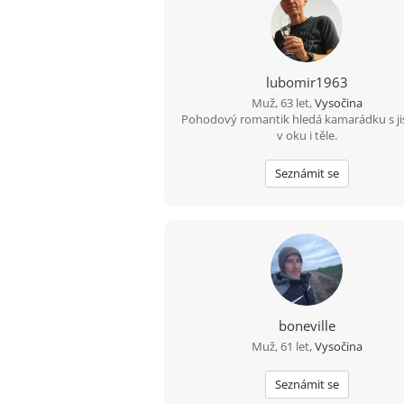
lubomir1963
Muž, 63 let,
Vysočina
Pohodový romantik hledá kamarádku s ji
v oku i těle.
Seznámit se
boneville
Muž, 61 let,
Vysočina
Seznámit se