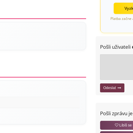
Vyzk
Platba začne 
Pošli uživateli
Odeslat
Pošli zprávu j
Líbíš se