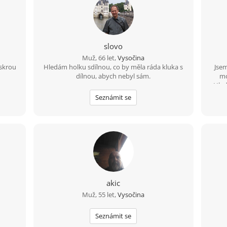
slovo
Muž, 66 let,
Vysočina
skrou
Hledám holku sdílnou, co by měla ráda kluka s
Jse
dílnou, abych nebyl sám.
mo
Hled
Seznámit se
akic
Muž, 55 let,
Vysočina
Seznámit se