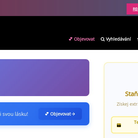
RE
💕 Objevovat
Vyhledávání
Staň
Získej ext
i svou lásku!
💕 Objevovat
T