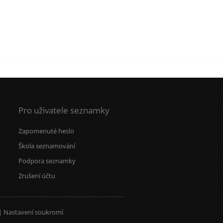
Pro uživatele seznamky
Zapomenuté heslo
Škola seznamování
Podpora seznamky
Zrušení účtu
|
Nastavení soukromí