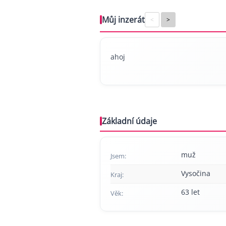
Můj inzerát
<
>
ahoj
Základní údaje
muž
Jsem:
Vysočina
Kraj:
63 let
Věk: