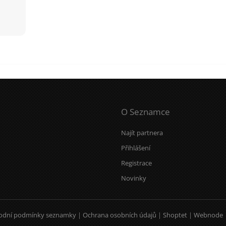
O Seznamce
Najít partnera
Přihlášení
Registrace
Novinky
odní podmínky seznamky
|
Ochrana osobních údajů
|
Shoptet
|
Webnode