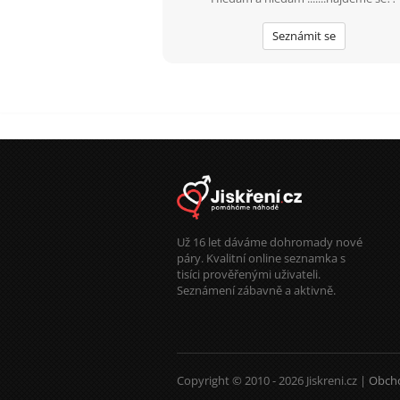
Seznámit se
Už 16 let dáváme dohromady nové
páry. Kvalitní online seznamka s
tisíci prověřenými uživateli.
Seznámení zábavně a aktivně.
Copyright © 2010 - 2026 Jiskreni.cz |
Obch