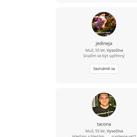
jedineja
Muž, 55 let,
Vysočina
Snažím se být upřímný
Seznámit se
tacona
Muž, 55 let,
Vysočina
Hledám a hledám .......najdeme se??