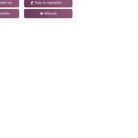
ědět víc
Tady to zajiskřilo ...
úsměv
Mrknutí