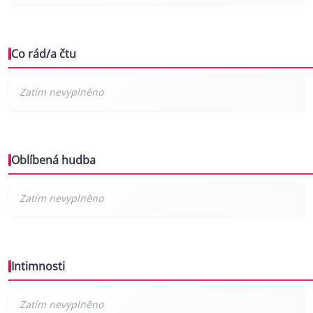
Co rád/a čtu
Oblíbená hudba
Intimnosti