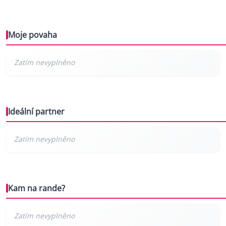
Moje povaha
Ideální partner
Kam na rande?