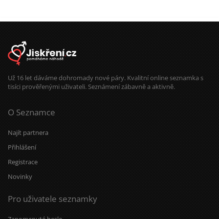
abychom mohli pokračovat v
komunikaci tam. Mám bezplatný
profil a mohu poslat pouze jednu
zprávu denně jednomu uživateli.
Už 16 let dáváme dohromady nové páry. Kvalitní online seznamka s
tisíci prověřenými uživateli. Seznámení zábavně a aktivně.
O Seznamce
Najít partnera
Přihlášení
Registrace
Novinky
Pro uživatele seznamky