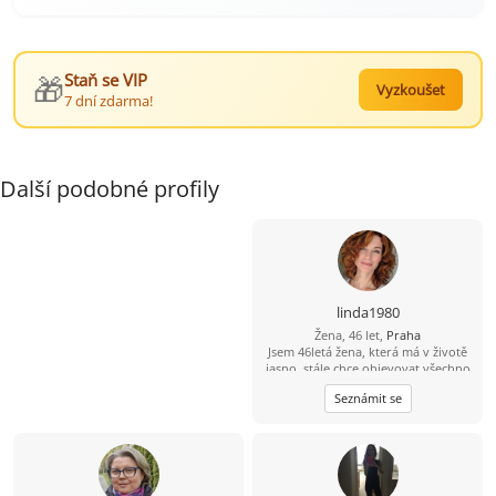
🎁
Staň se VIP
Vyzkoušet
7 dní zdarma!
Další podobné profily
linda1980
Žena, 46 let,
Praha
Jsem 46letá žena, která má v životě
jasno, stále chce objevovat všechno
hezké, co život nabízí. Láká mě
Seznámit se
poznávání nových míst ať už jde o
výlet po hradech, nebo objevování
cizích kultur v zahraničí. Miluju
kulturu, potěší mě lístky do divadla,
film, nebo možnost si někde
zatancovat. Hledám muže, který se