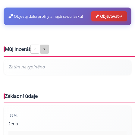
💕
Objevuj další profily a najdi svou lásku!
💕 Objevovat
Můj inzerát
<
>
Základní údaje
JSEM:
žena