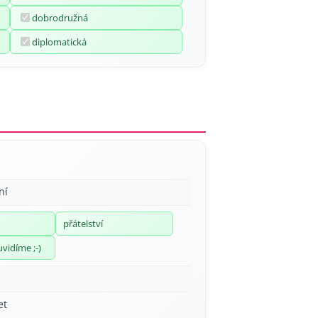
dobrodružná
diplomatická
ní
přátelství
uvidíme ;-)
et