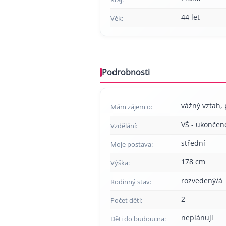
44 let
Věk:
Podrobnosti
vážný vztah, 
Mám zájem o:
VŠ - ukončen
Vzdělání:
střední
Moje postava:
178 cm
Výška:
rozvedený/á
Rodinný stav:
2
Počet dětí:
neplánuji
Děti do budoucna: