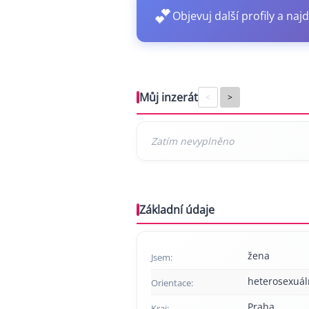
💕
Objevuj další profily a najd
Můj inzerát
<
>
Základní údaje
žena
Jsem:
heterosexuál
Orientace:
Praha
Kraj: