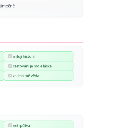
ýjimečně
miluji historii
cestování je moje láska
zajímá mě věda
netrpělivá