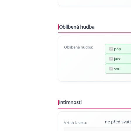
Oblíbená hudba
Oblíbená hudba:
pop
jazz
soul
Intimnosti
ne před svat
Vztah k sexu: