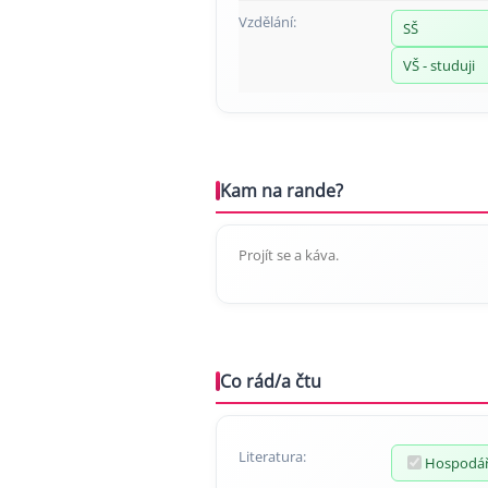
Vzdělání:
SŠ
VŠ - studuji
Kam na rande?
Projít se a káva.
Co rád/a čtu
Literatura:
Hospodář