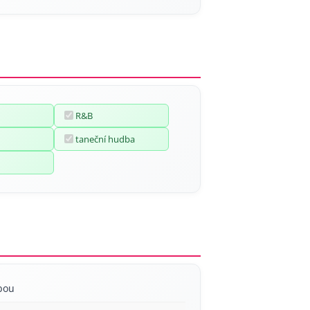
R&B
taneční hudba
bou