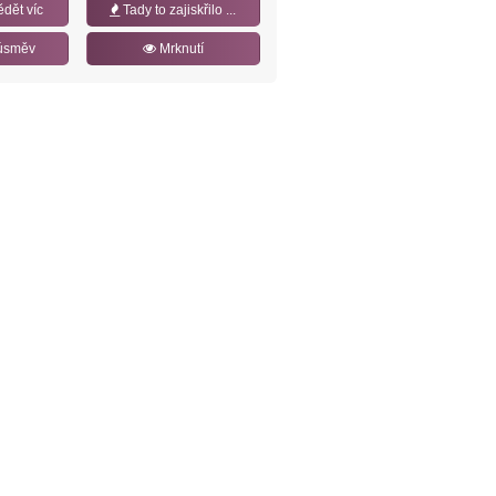
ědět víc
Tady to zajiskřilo ...
úsměv
Mrknutí