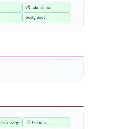
VŠ - ukončeno
postgraduál
ské noviny
Ekonom