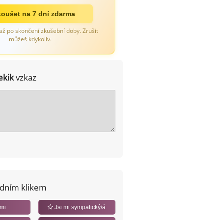
oušet na 7 dní zdarma
až po skončení zkušební doby. Zrušit
můžeš kdykoliv.
ekik
vzkaz
edním klikem
 mi
Jsi mi sympatický/á