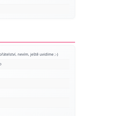
přátelství, nevím, ještě uvidíme ;-)
o