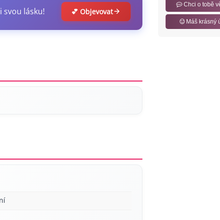
Chci o tobě v
i svou lásku!
💕 Objevovat
Máš krásný 
ní