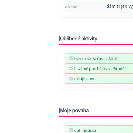
dám si jen v
Alkohol:
Oblíbené aktivity
trávím rád/a čas s přáteli
baví mě procházky v přírodě
miluji saunu
Moje povaha
optimistická