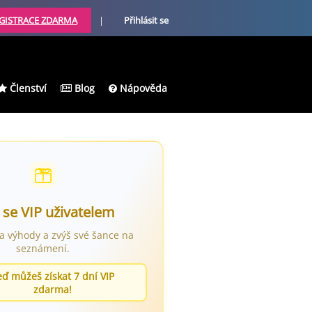
GISTRACE ZDARMA
|
Přihlásit se
Členství
Blog
Nápověda
 se VIP uživatelem
ra výhody a zvýš své šance na
seznámení.
eď můžeš získat 7 dní VIP
zdarma!