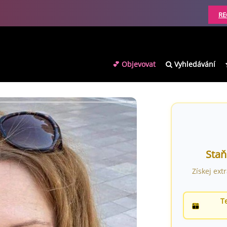
RE
💕 Objevovat
Vyhledávání
Staň
Získej ext
T