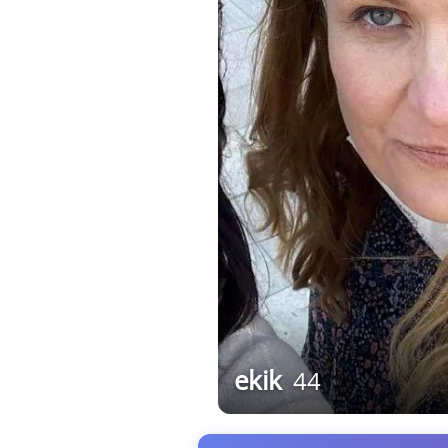
ekik
44