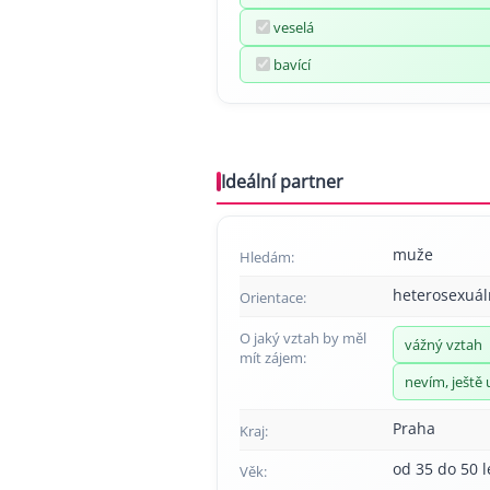
veselá
bavící
Ideální partner
muže
Hledám:
heterosexuál
Orientace:
O jaký vztah by měl
vážný vztah
mít zájem:
nevím, ještě 
Praha
Kraj:
od 35 do 50 l
Věk: