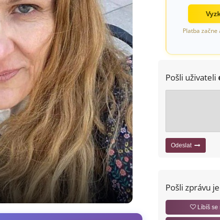
Vyzk
Platba začne 
Pošli uživateli
Odeslat
Pošli zprávu j
Líbíš se