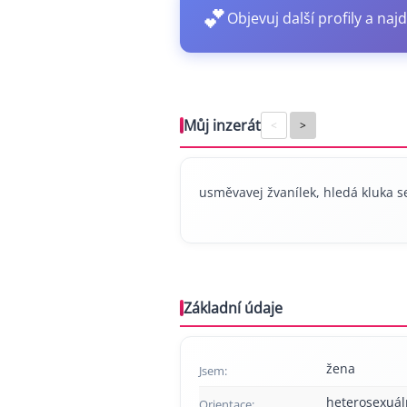
💕
Objevuj další profily a najd
Můj inzerát
<
>
usměvavej žvanílek, hledá kluka 
Základní údaje
žena
Jsem:
heterosexuál
Orientace: