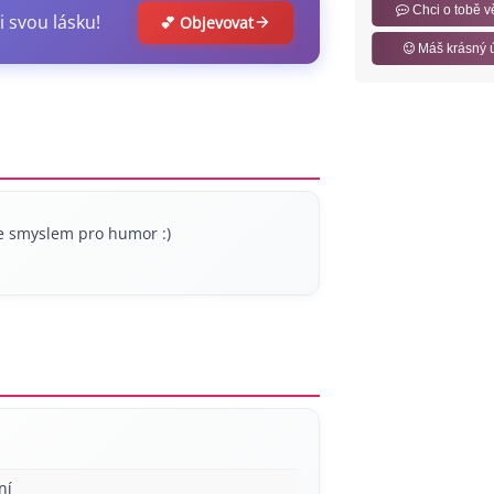
Chci o tobě v
i svou lásku!
💕 Objevovat
Máš krásný 
se smyslem pro humor :)
ní