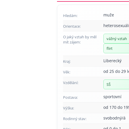
muže
Hledám:
heterosexuál
Orientace:
O jaký vztah by měl
vážný vztah
mít zájem:
flirt
Liberecký
Kraj:
od 25 do 29 l
Věk:
Vzdělání:
SŠ
sportovní
Postava:
od 170 do 19
Výška:
svobodný/á
Rodinný stav:
od 0 do 1