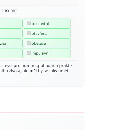
 chci mít
tolerantní
otevřená
žná
obětavá
impulsivní
..smysl pro humor...pohodář a praktik
ího života, ale měl by se taky umět