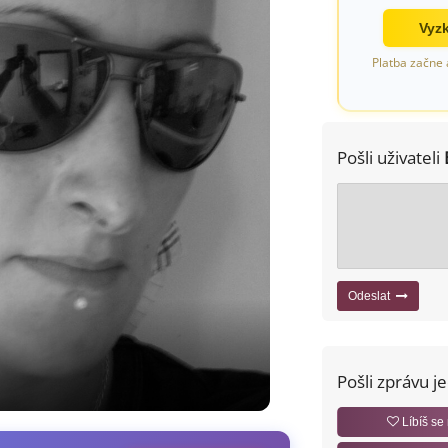
Vyzk
Platba začne 
Pošli uživateli
Odeslat
Pošli zprávu j
Líbíš se