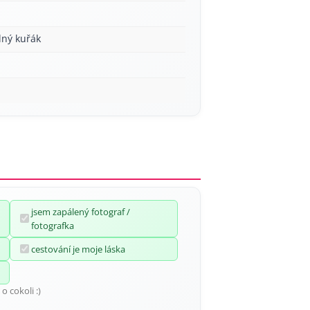
lný kuřák
jsem zapálený fotograf /
fotografka
cestování je moje láska
o cokoli :)