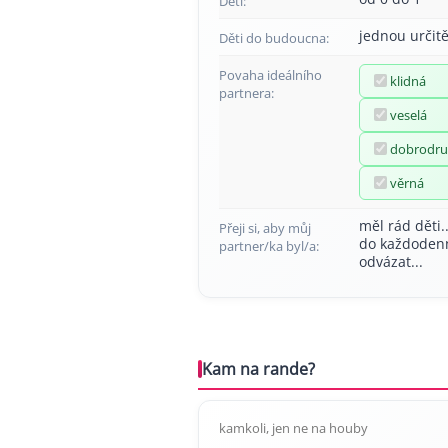
Děti:
jednou určitě
Děti do budoucna:
Povaha ideálního
klidná
partnera:
veselá
dobrodru
věrná
měl rád děti.
Přeji si, aby můj
do každodenn
partner/ka byl/a:
odvázat...
Kam na rande?
kamkoli, jen ne na houby