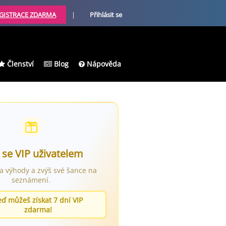
GISTRACE ZDARMA
|
Přihlásit se
Členství
Blog
Nápověda
 se VIP uživatelem
ra výhody a zvýš své šance na
seznámení.
eď můžeš získat 7 dní VIP
zdarma!