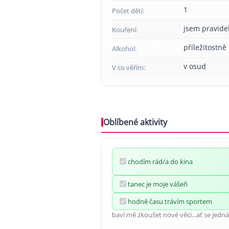
1
Počet dětí:
jsem pravide
Kouření:
příležitostně
Alkohol:
v osud
V co věřím:
Oblíbené aktivity
chodím rád/a do kina
tanec je moje vášeň
hodně času trávím sportem
baví mě zkoušet nové věci...ať se jedná 