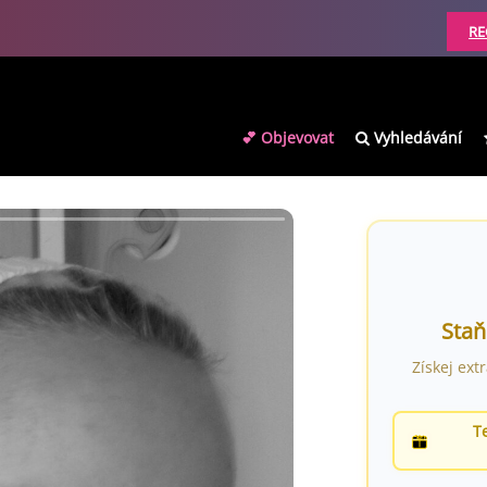
RE
💕 Objevovat
Vyhledávání
Staň
Získej ext
T