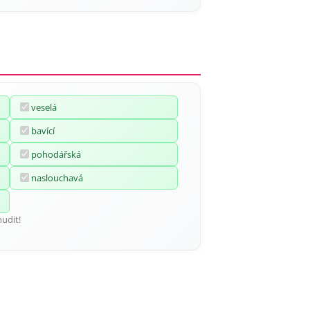
veselá
bavící
pohodářská
naslouchavá
udit!