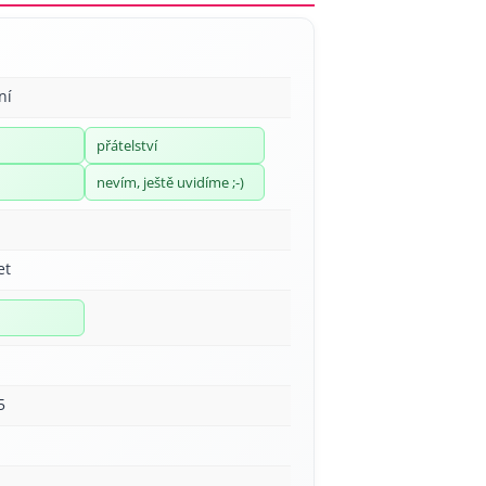
ní
přátelství
nevím, ještě uvidíme ;-)
et
5