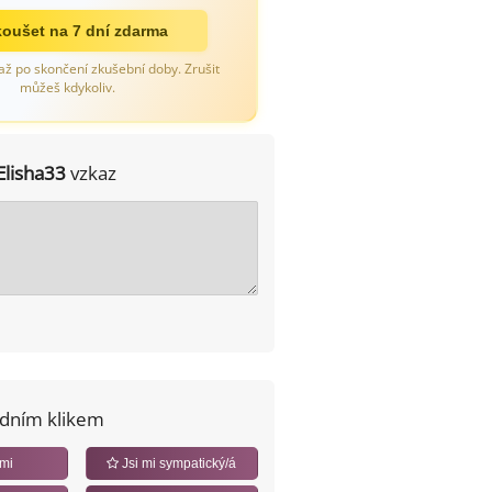
oušet na 7 dní zdarma
až po skončení zkušební doby. Zrušit
můžeš kdykoliv.
Elisha33
vzkaz
edním klikem
 mi
Jsi mi sympatický/á