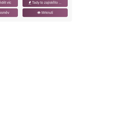
ědět víc
Tady to zajiskřilo ...
úsměv
Mrknutí