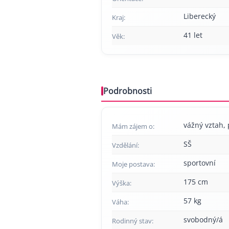
Liberecký
Kraj:
41 let
Věk:
Podrobnosti
vážný vztah, p
Mám zájem o:
SŠ
Vzdělání:
sportovní
Moje postava:
175 cm
Výška:
57 kg
Váha:
svobodný/á
Rodinný stav: