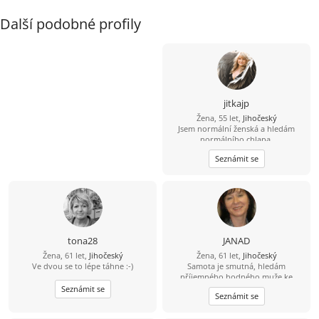
Další podobné profily
jitkajp
Žena, 55 let,
Jihočeský
Jsem normální ženská a hledám
normálního chlapa.
Seznámit se
tona28
JANAD
Žena, 61 let,
Jihočeský
Žena, 61 let,
Jihočeský
Ve dvou se to lépe táhne :-)
Samota je smutná, hledám
příjemného,hodného muže ke
společné cestě životem.
Seznámit se
Seznámit se