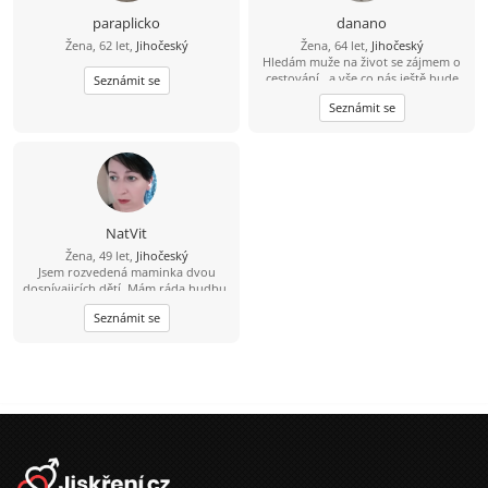
paraplicko
danano
Žena, 62 let,
Jihočeský
Žena, 64 let,
Jihočeský
Hledám muže na život se zájmem o
cestování , a vše co nás ještě bude
Seznámit se
bavit.
Seznámit se
NatVit
Žena, 49 let,
Jihočeský
Jsem rozvedená maminka dvou
dospívajicích dětí. Mám ráda hudbu,
knihy, procházky. V mužích hledám
Seznámit se
upřímnost, laskavost a cit pro
humor. Najdu je?