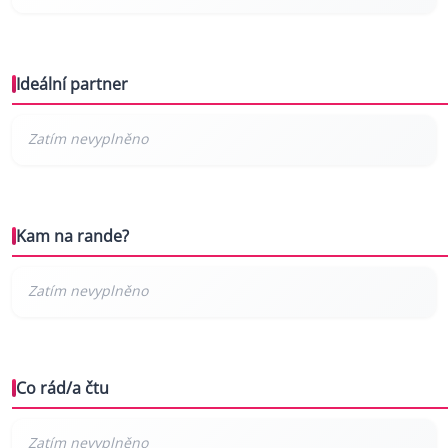
Ideální partner
Kam na rande?
Co rád/a čtu