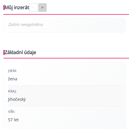
Můj inzerát
<
>
Základní údaje
JSEM:
žena
KRAJ:
Jihočeský
VĚK:
57 let