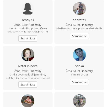
rendy73
dobrota1
Žena, 53 let,
Jihočeský
Žena, 67 let,
Jihočeský
Hledám hodného pohodáře se
hledám partnera pro společné chvíle
smyslem pro humor od 48-58 let
Jižní Čechy a Vysočina-Pelhřimov a
Seznámit se
Seznámit se
okolí
IvetaCipinova
Stibka
Žena, 49 let,
Jihočeský
Žena, 51 let,
Jihočeský
chtěla bych najít příjemného,
Vím, co chci :)
milého, klidného chlapa, co má rád
děti a zvířata :) chlapa, co kouří a dá
Seznámit se
Seznámit se
si sklenku vína po večerech :)