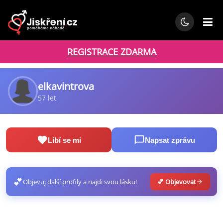
REGISTRACE ZDARMA
elkavintrova
57 let
Líbí se mi
Napsat zprávu
💕
Objevuj další profily a najdi svou lásku!
💕 Objevovat