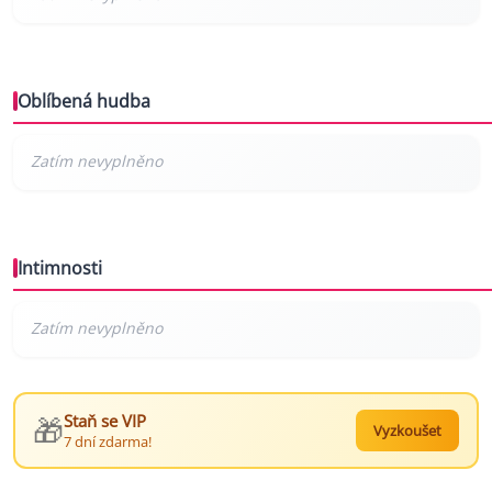
Oblíbená hudba
Intimnosti
🎁
Staň se VIP
Vyzkoušet
7 dní zdarma!