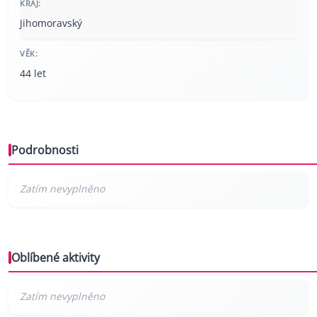
KRAJ:
Jihomoravský
VĚK:
44 let
Podrobnosti
Oblíbené aktivity