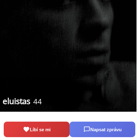
eluistas
44
Líbí se mi
Napsat zprávu