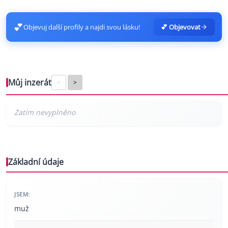
💕
Objevuj další profily a najdi svou lásku!
💕 Objevovat
Můj inzerát
<
>
Základní údaje
JSEM:
muž