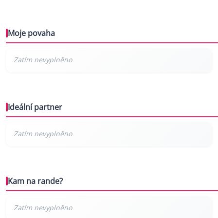
Moje povaha
Ideální partner
Kam na rande?