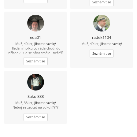
Seznámit se
eda01
radek1104
Muž, 40 let,
Jihomoravský
Muž, 49 let,
Jihomoravský
Hledám holku co ráda chodí do
přírody . Co se ráda směje , neřeší
Seznámit se
hlouposti je veselá a ráda užívá
Seznámit se
života .
Sakul888
Muž, 38 let,
Jihomoravský
Neboj se zeptat na cokoli????
Seznámit se