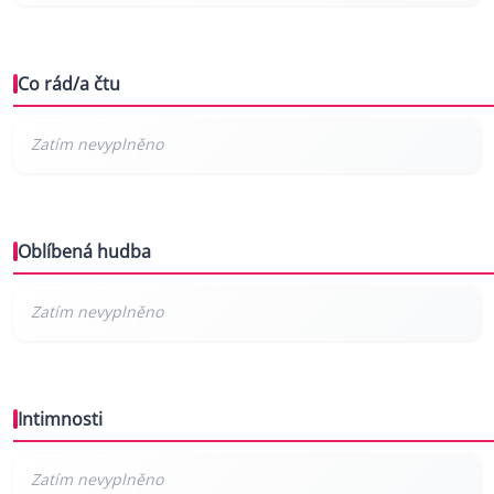
Co rád/a čtu
Oblíbená hudba
Intimnosti