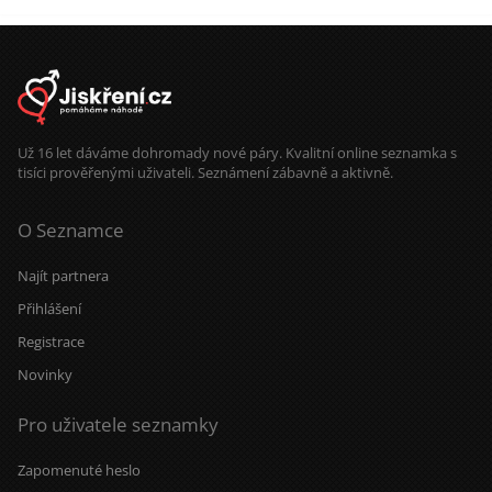
Už 16 let dáváme dohromady nové páry. Kvalitní online seznamka s
tisíci prověřenými uživateli. Seznámení zábavně a aktivně.
O Seznamce
Najít partnera
Přihlášení
Registrace
Novinky
Pro uživatele seznamky
Zapomenuté heslo