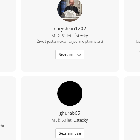
naryshkin1202
Muž, 61 let,
Ústecký
Život ještě nekončí,jsem optimista :)
Ús
zd
Seznámit se
ghurab65
Muž, 60 let,
Ústecký
chu
Seznámit se