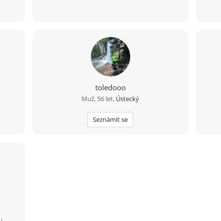
toledooo
Muž, 56 let,
Ústecký
Seznámit se
u