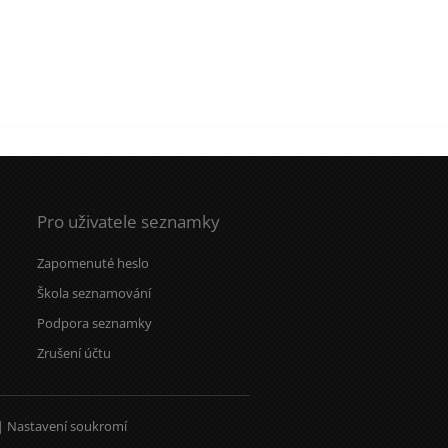
Pro uživatele seznamky
Zapomenuté heslo
Škola seznamování
Podpora seznamky
Zrušení účtu
|
Nastavení soukromí