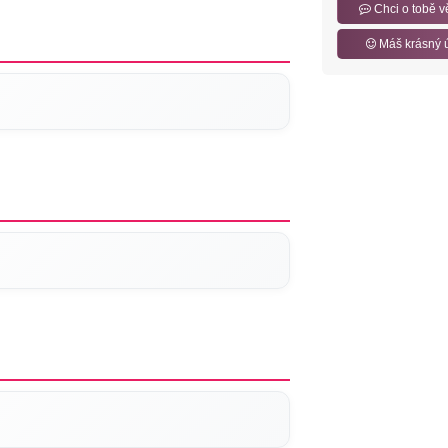
Chci o tobě v
Máš krásný 