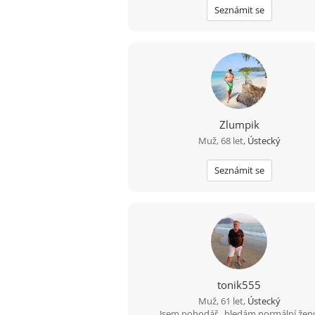
Seznámit se
Zlumpik
Muž, 68 let,
Ústecký
Seznámit se
tonik555
Muž, 61 let,
Ústecký
Jsem pohodář , hledám normální žen