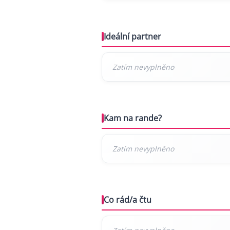
Ideální partner
Kam na rande?
Co rád/a čtu