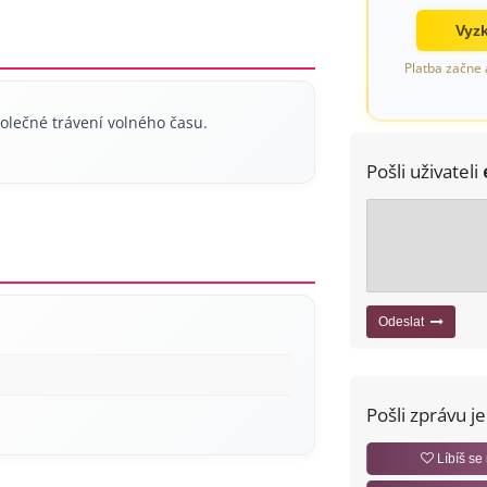
Vyzk
Platba začne 
olečné trávení volného času.
Pošli uživateli
Odeslat
Pošli zprávu j
Líbíš se