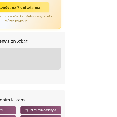
oušet na 7 dní zdarma
až po skončení zkušební doby. Zrušit
můžeš kdykoliv.
envision
vzkaz
edním klikem
 mi
Jsi mi sympatický/á