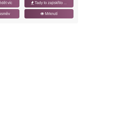
ědět víc
Tady to zajiskřilo ...
úsměv
Mrknutí