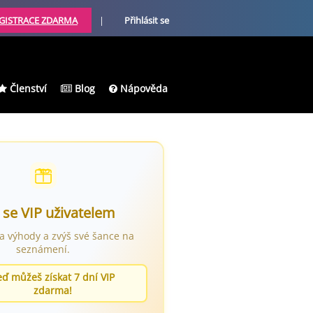
GISTRACE ZDARMA
|
Přihlásit se
Členství
Blog
Nápověda
 se VIP uživatelem
ra výhody a zvýš své šance na
seznámení.
eď můžeš získat 7 dní VIP
zdarma!