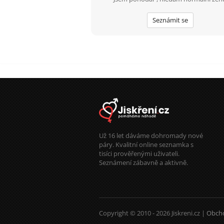
Seznámit se
Už 16 let dáváme dohromady nové
páry. Kvalitní online seznamka s
tisíci prověřenými uživateli.
Seznámení zábavně a aktivně.
Copyright © 2010 - 2026 Jiskreni.cz |
Obch