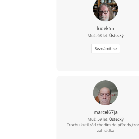
ludek55
Muž, 68 let,
Ústecký
Seznámit se
marcel67ja
Muž, 59 let,
Ústecký
Trochu kutil,rád chodím do přírody,tro
zahrádka