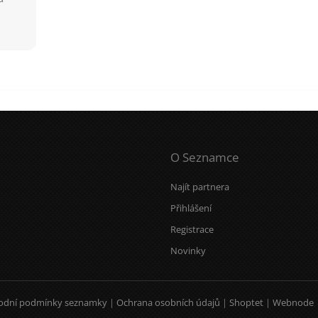
O Seznamce
Najít partnera
Přihlášení
Registrace
Novinky
odní podmínky seznamky
|
Ochrana osobních údajů
|
Shoptet
|
Webnode