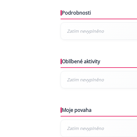
Podrobnosti
Oblíbené aktivity
Moje povaha