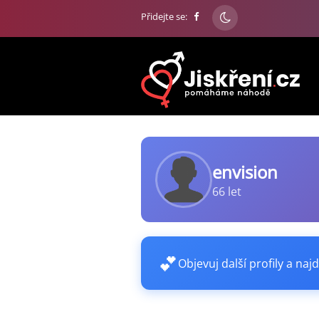
Přidejte se:
envision
66 let
💕
Objevuj další profily a najd