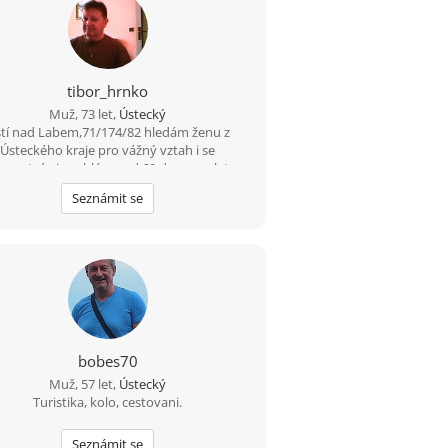
tibor_hrnko
Muž, 73 let,
Ústecký
tí nad Labem,71/174/82 hledám ženu z
Ústeckého kraje pro vážný vztah i se
ravotními problémy od 60 do.............let
Seznámit se
bobes70
Muž, 57 let,
Ústecký
Turistika, kolo, cestovani.
Seznámit se