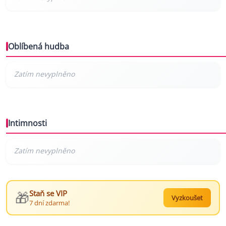
Oblíbená hudba
Intimnosti
🎁
Staň se VIP
Vyzkoušet
7 dní zdarma!