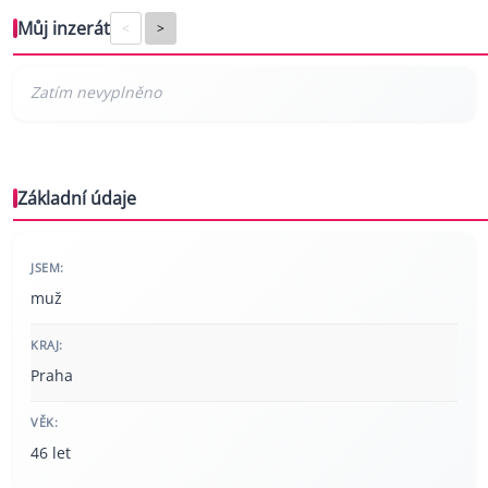
Můj inzerát
<
>
Základní údaje
JSEM:
muž
KRAJ:
Praha
VĚK:
46 let