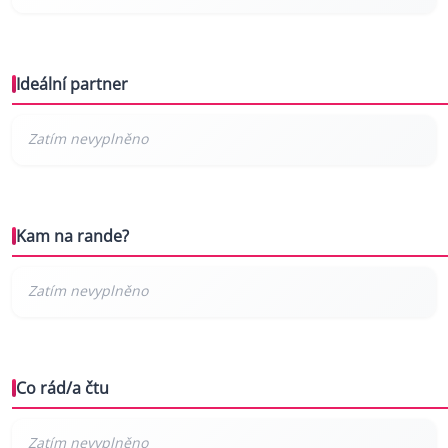
Ideální partner
Kam na rande?
Co rád/a čtu