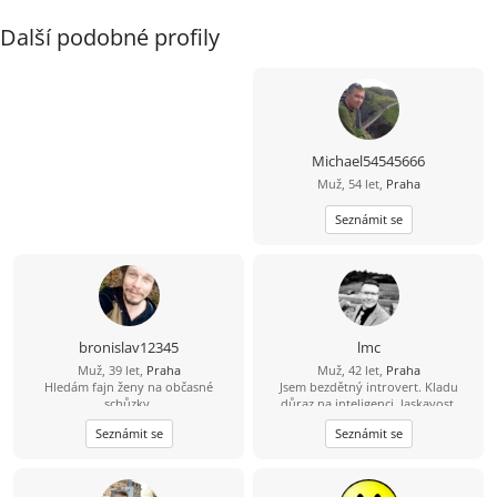
Další podobné profily
Michael54545666
Muž, 54 let,
Praha
Seznámit se
bronislav12345
lmc
Muž, 39 let,
Praha
Muž, 42 let,
Praha
Hledám fajn ženy na občasné
Jsem bezdětný introvert. Kladu
schůzky.
důraz na inteligenci, laskavost,
sebereflexi a osobní růst. Důležité je,
Seznámit se
Seznámit se
abys byla hodná, otevřená v
komunikaci, autentická a snažila se o
osobní rozvoj. Mám raději klidný
život než dobrodružství, ale občas