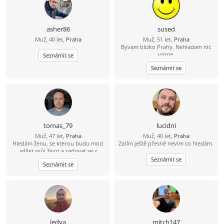
rád vykročím mimo svou komfortní
zónu. Hledám dlouhodobý,
monogamní vztah založený na
oboustranné podpoře, respektu a
asher86
sused
otevřené komunikaci. Na zájmech
Muž, 40 let,
Praha
Muž, 51 let,
Praha
nezáleží, hlavní je shoda v
Byvam blizko Prahy. Nehladam nic
hodnotách. Umím si představit život
vazne.
Seznámit se
s dětmi i bez nich. Nemám zvíře,
mám je rád.
Seznámit se
tomas_79
lucidni
Muž, 47 let,
Praha
Muž, 40 let,
Praha
Hledám ženu, se kterou budu moci
Zatím ještě přesně nevím co hledám.
sdílet svůj život a radovat se z
každého nového dne v její
Seznámit se
Seznámit se
společnosti
ledva
mitch147