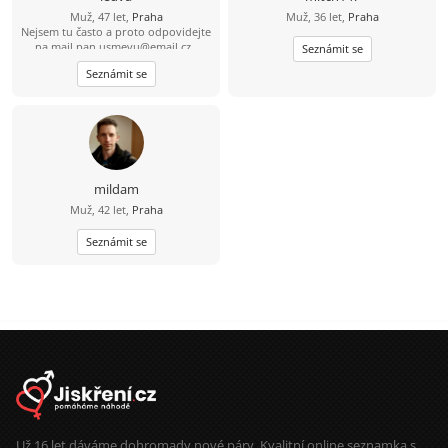
Muž, 47 let,
Praha
Muž, 36 let,
Praha
Nejsem tu často a proto odpovidejte
na mail
pan.usmevu@email.cz
.
Seznámit se
_______________________ Tady je to
Seznámit se
nepřehledné. Hledám Jiskru v kupce
sena a co bude dál se uvidí :). A ta
Jiskra by měla mít aspoň trochu
zapálení pro sport (kolo) a přírodu
(mám rád východ/západ slunce na
vrcholu kopce). Sám sebe vnímám
asi jako upřímného, veselého kluka,
co se nebojí srandy. Jsem pohodář
mildam
(žádný extrémista) = kochat se a
Muž, 42 let,
Praha
nehrotit :) A těch fotek se nebojte.
Také mám rád pohodu a relax. S
batohem chodím jen občas Není nic
Seznámit se
hezčího než usměvavá holka Tímto
vás zdraví Marek
Už 16 let dáváme dohromady nové páry. Kvalitní online seznamka s