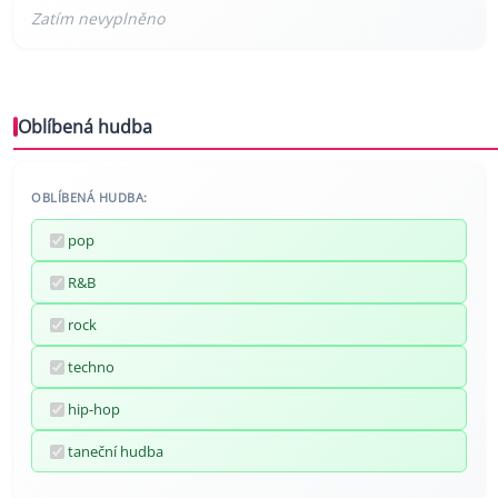
Oblíbená hudba
OBLÍBENÁ HUDBA:
pop
R&B
rock
techno
hip-hop
taneční hudba