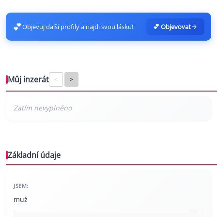
💕
Objevuj další profily a najdi svou lásku!
💕 Objevovat
Můj inzerát
<
>
Základní údaje
JSEM:
muž