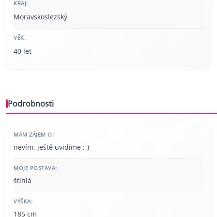
KRAJ:
Moravskoslezský
VĚK:
40 let
Podrobnosti
MÁM ZÁJEM O:
nevím, ještě uvidíme ;-)
MOJE POSTAVA:
štíhlá
VÝŠKA:
185 cm