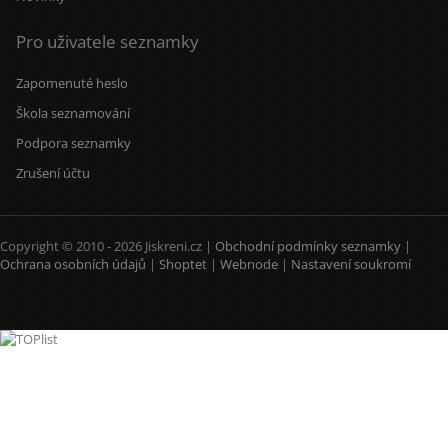
Pro uživatele seznamky
Zapomenuté heslo
Škola seznamování
Podpora seznamky
Zrušení účtu
Copyright © 2010 - 2026 Jiskreni.cz |
Obchodní podmínky seznamky
|
Ochrana osobních údajů
|
Shoptet
|
Webnode
|
Nastavení soukromí