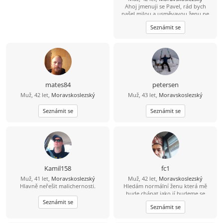
Ahoj jmenuji se Pavel, rád bych
našel milou a usměvavou ženu ne
jen na pokec ale pokud možno i na
Seznámit se
vážný vztah mezi 26 a 49 lety, pokud
budeš chtít ozvi se, budu moc rád
mates84
petersen
Muž, 42 let,
Moravskoslezský
Muž, 43 let,
Moravskoslezský
Seznámit se
Seznámit se
Kamil158
fc1
Muž, 41 let,
Moravskoslezský
Muž, 42 let,
Moravskoslezský
Hlavně neřešit malichernosti.
Hledám normální ženu která mě
bude chápat jako jí budeme se
podporovat navzájem v dobrém i
Seznámit se
Seznámit se
zlem nesnáším nevěru a která ví co
od života chce