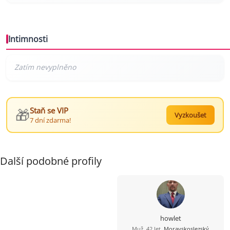
Intimnosti
🎁
Staň se VIP
Vyzkoušet
7 dní zdarma!
Další podobné profily
howlet
Muž, 42 let,
Moravskoslezský