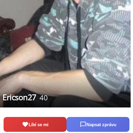
Ericson27
40
Líbí se mi
Napsat zprávu