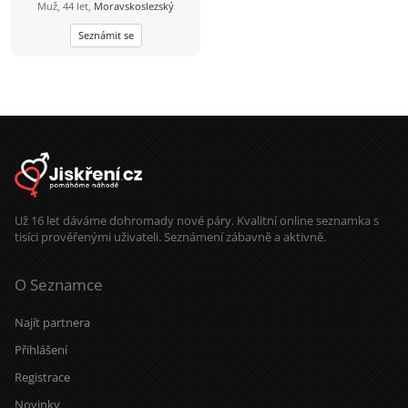
Muž, 44 let,
Moravskoslezský
Seznámit se
Už 16 let dáváme dohromady nové páry. Kvalitní online seznamka s
tisíci prověřenými uživateli. Seznámení zábavně a aktivně.
O Seznamce
Najít partnera
Přihlášení
Registrace
Novinky