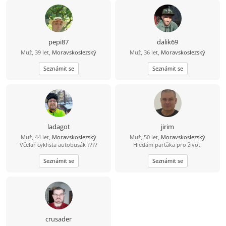
pepi87
dalik69
Muž, 39 let,
Moravskoslezský
Muž, 36 let,
Moravskoslezský
Seznámit se
Seznámit se
ladagot
jirim
Muž, 44 let,
Moravskoslezský
Muž, 50 let,
Moravskoslezský
Včelař cyklista autobusák ????
Hledám parťáka pro život.
Seznámit se
Seznámit se
crusader