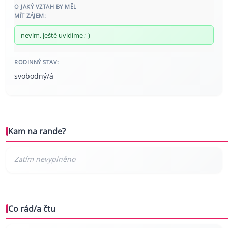
O JAKÝ VZTAH BY MĚL
MÍT ZÁJEM:
nevím, ještě uvidíme ;-)
RODINNÝ STAV:
svobodný/á
Kam na rande?
Co rád/a čtu