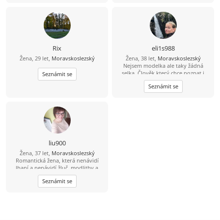
Rix
eli1s988
Žena, 29 let,
Moravskoslezský
Žena, 38 let,
Moravskoslezský
Nejsem modelka ale taky žádná
selka. Člověk který chce poznat i
Seznámit se
něco jiného nebo pravého:)
Seznámit se
liu900
Žena, 37 let,
Moravskoslezský
Romantická žena, která nenávidí
lhaní a nenávidí žluč, modlitby a
strach z Boha, tichá a láskyplná,
Seznámit se
hledá stabilitu a šťastný život.