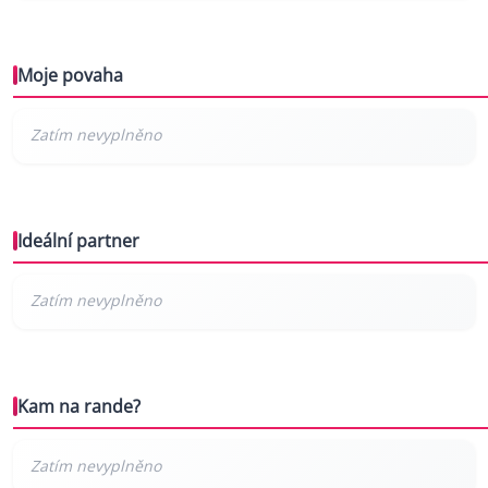
Moje povaha
Ideální partner
Kam na rande?