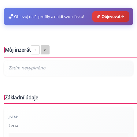
💕
Objevuj další profily a najdi svou lásku!
💕 Objevovat
Můj inzerát
<
>
Základní údaje
JSEM:
žena