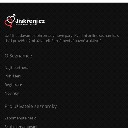
Už 16 let dáváme dohromady nové páry. Kvalitní online seznamka s
tisíci prověřenými uživateli. Seznámení zábavně a aktivně.
O Seznamce
Najít partnera
Přihlášení
Registrace
Novinky
Pro uživatele seznamky
Zapomenuté heslo
Škola seznamování