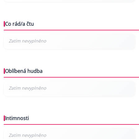
Co rád/a čtu
Oblíbená hudba
Intimnosti