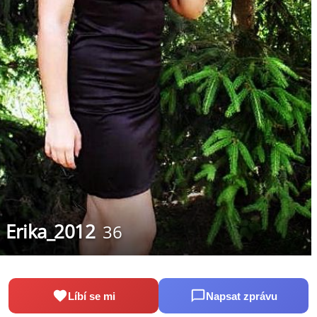
Erika_2012
36
Líbí se mi
Napsat zprávu