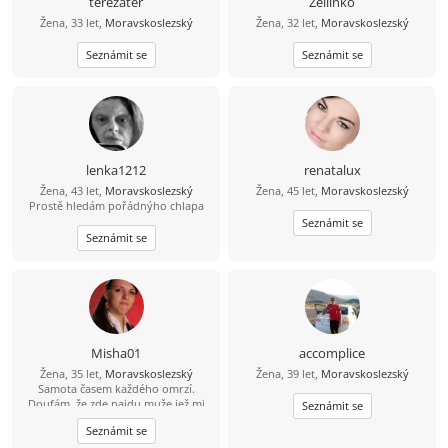
terezater
Zellinko
Žena, 33 let,
Moravskoslezský
Žena, 32 let,
Moravskoslezský
Seznámit se
Seznámit se
lenka1212
renatalux
Žena, 43 let,
Moravskoslezský
Žena, 45 let,
Moravskoslezský
Prostě hledám pořádnýho chlapa
Seznámit se
Seznámit se
Misha01
accomplice
Žena, 35 let,
Moravskoslezský
Žena, 39 let,
Moravskoslezský
Samota časem každého omrzí.
Doufám, že zde najdu muže jež mi
Seznámit se
pomuže tu samotu odehnat.
Seznámit se