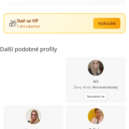
🎁
Staň se VIP
Vyzkoušet
7 dní zdarma!
Další podobné profily
le3
Žena, 43 let,
Moravskoslezský
Seznámit se