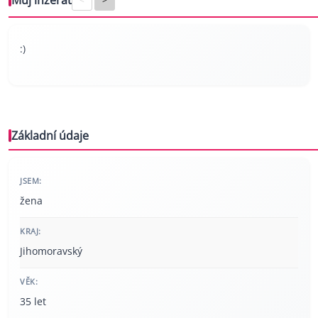
Můj inzerát
:)
Základní údaje
JSEM:
žena
KRAJ:
Jihomoravský
VĚK:
35 let