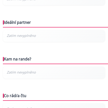
Ideální partner
Kam na rande?
Co rád/a čtu