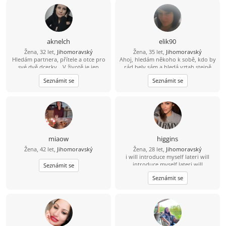
aknelch
elik90
Žena, 32 let,
Jihomoravský
Žena, 35 let,
Jihomoravský
Hledám partnera, přítele a otce pro
Ahoj, hledám někoho k sobě, kdo by
své dvě dcerky. „V životě je jen
rád bely sám a hledá vztah stejně
jedno štěstí – milovat a být milován.“
jako já.
Seznámit se
Seznámit se
Jsem obyčejná holka z vesnice, půl
života žiju ve městě. Mám ráda
přírodu, vaření i poctivou práci.
Hledám chlapa, který ví, co chce,
touží po rodině a má srdce pro děti.
Pomůžeš mi najít tu správnou cestu
? A najdeš nás v Brně.
miaow
higgins
Žena, 42 let,
Jihomoravský
Žena, 28 let,
Jihomoravský
i will introduce myself lateri will
introduce myself lateri will
Seznámit se
introduce myself lateri will
Seznámit se
introduce myself lateri will
introduce myself lateri will
introduce myself lateri will
introduce myself later