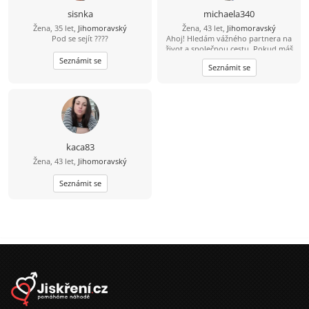
sisnka
michaela340
Žena, 35 let,
Jihomoravský
Žena, 43 let,
Jihomoravský
Pod se sejít ????
Ahoj! Hledám vážného partnera na
život a společnou cestu. Pokud máš
zájem, dej mi svůj е-mаil – je to
Seznámit se
Seznámit se
jednoduché a zdarma. Těším se na
kontakt!
kaca83
Žena, 43 let,
Jihomoravský
Seznámit se