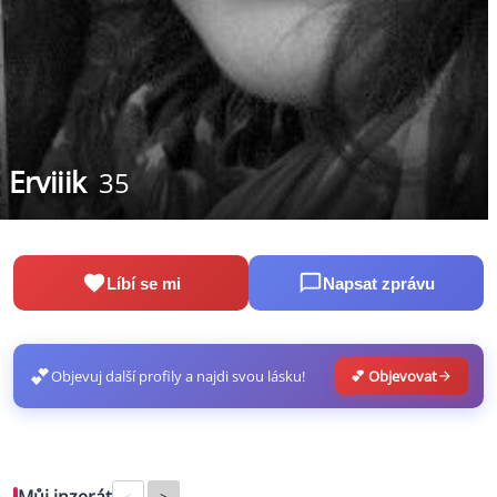
Erviiik
35
Líbí se mi
Napsat zprávu
💕
Objevuj další profily a najdi svou lásku!
💕 Objevovat
<
>