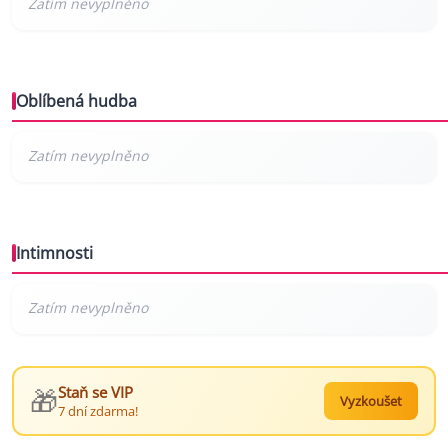
Oblíbená hudba
Intimnosti
🎁
Staň se VIP
Vyzkoušet
7 dní zdarma!