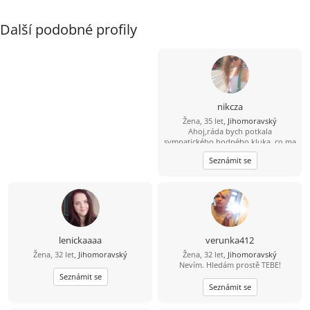
Další podobné profily
nikcza
Žena, 35 let,
Jihomoravský
Ahoj,ráda bych potkala
sympatického,hodného kluka, co ma
rád zvířátka, s úsměvem na rtech,
Seznámit se
otevřeným srdcem a myslí to
vážně..:)
lenickaaaa
verunka412
Žena, 32 let,
Jihomoravský
Žena, 32 let,
Jihomoravský
Nevím. Hledám prostě TEBE!
Seznámit se
Seznámit se