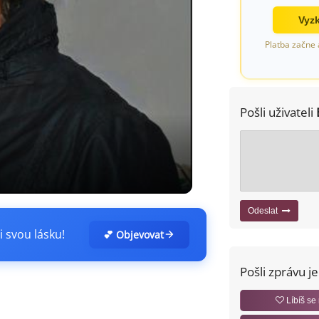
Vyzk
Platba začne 
Pošli uživateli
Odeslat
i svou lásku!
💕 Objevovat
Pošli zprávu j
Líbíš se