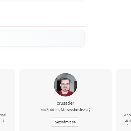
crusader
Muž, 44 let,
Moravskoslezský
itel
Ahoj
í a
usm
Seznámit se
možno