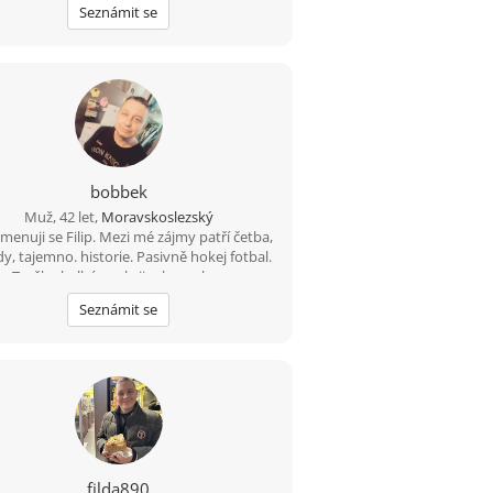
Seznámit se
bobbek
Muž, 42 let,
Moravskoslezský
jmenuji se Filip. Mezi mé zájmy patří četba,
y, tajemno. historie. Pasivně hokej fotbal.
Trošku kulhám, ale jinak v poho..
Seznámit se
filda890