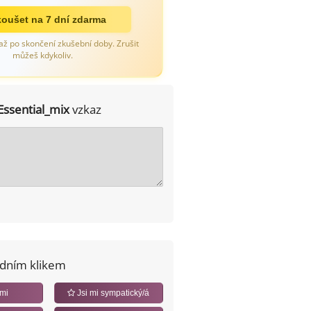
oušet na 7 dní zdarma
až po skončení zkušební doby. Zrušit
můžeš kdykoliv.
Essential_mix
vzkaz
edním klikem
 mi
Jsi mi sympatický/á