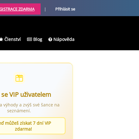
GISTRACE ZDARMA
|
Přihlásit se
Členství
Blog
Nápověda
 se VIP uživatelem
ra výhody a zvýš své šance na
seznámení.
eď můžeš získat 7 dní VIP
zdarma!