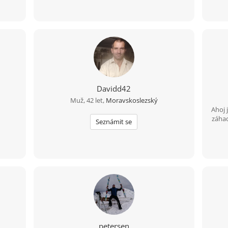
Davidd42
Muž, 42 let,
Moravskoslezský
Ahoj 
záhad
Seznámit se
petersen