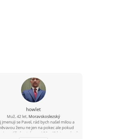
howlet
Muž, 42 let,
Moravskoslezský
 jmenuji se Pavel, rád bych našel milou a
ěvavou ženu ne jen na pokec ale pokud
 i na vážný vztah mezi 26 a 49 lety, pokud
budeš chtít ozvi se, budu moc rád