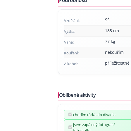
Podrobnosti
SŠ
Vzdělání:
185 cm
Výška:
77 kg
Váha:
nekouřím
Kouření:
příležitostně
Alkohol:
Oblíbené aktivity
chodím rád/a do divadla
jsem zapálený fotograf /
fotografka