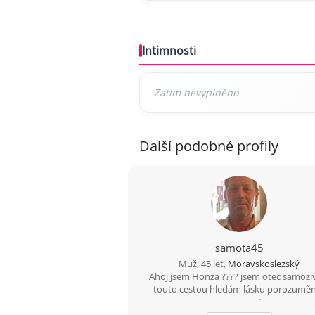
Intimnosti
Další podobné profily
samota45
Muž, 45 let,
Moravskoslezský
Ahoj jsem Honza ???? jsem otec samoziv
touto cestou hledám lásku porozuměn
upsymnost.