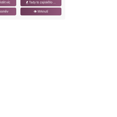
ědět víc
Tady to zajiskřilo ...
úsměv
Mrknutí