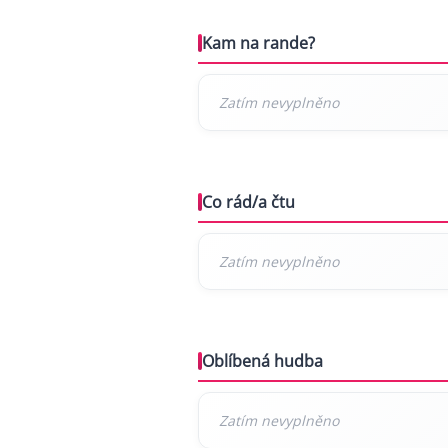
Kam na rande?
Co rád/a čtu
Oblíbená hudba