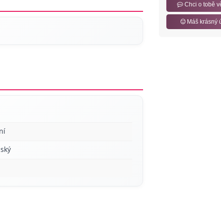
Chci o tobě v
Máš krásný 
ní
ský