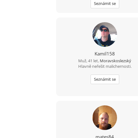
Seznámit se
Kamil158
Muž, 41 let,
Moravskoslezský
Hlavně neřešit malichernosti.
Seznámit se
mates84