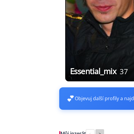
Essential_mix
37
💕
Objevuj další profily a najd
Můj inzerát
<
>