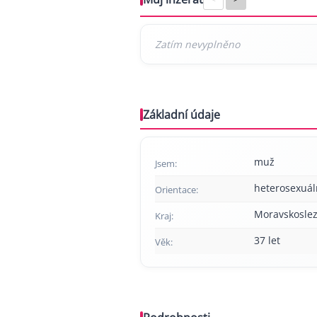
Základní údaje
muž
Jsem:
heterosexuál
Orientace:
Moravskoslez
Kraj:
37 let
Věk: