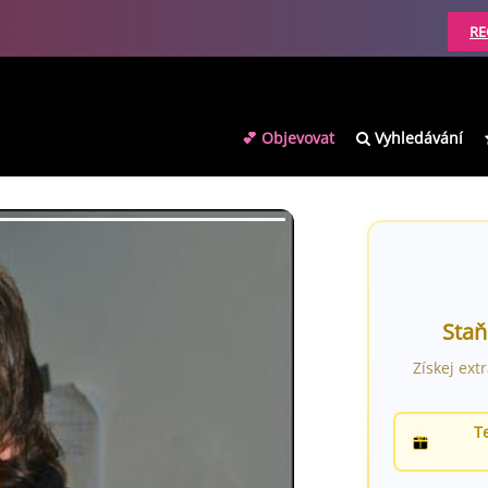
RE
💕 Objevovat
Vyhledávání
Staň
Získej ext
T