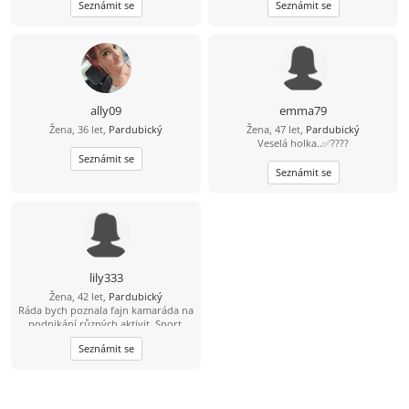
Seznámit se
Seznámit se
ally09
emma79
Žena, 36 let,
Pardubický
Žena, 47 let,
Pardubický
Veselá holka..✅????
Seznámit se
Seznámit se
lily333
Žena, 42 let,
Pardubický
Ráda bych poznala fajn kamaráda na
podnikání různých aktivit. Sport,
výlety, posezení a povídání, kulturní
Seznámit se
akce-párty, koncerty, kino, divadlo…
atd. A koukám, že je to tu taková
mrtvá seznamka, oproti ostatním:-))