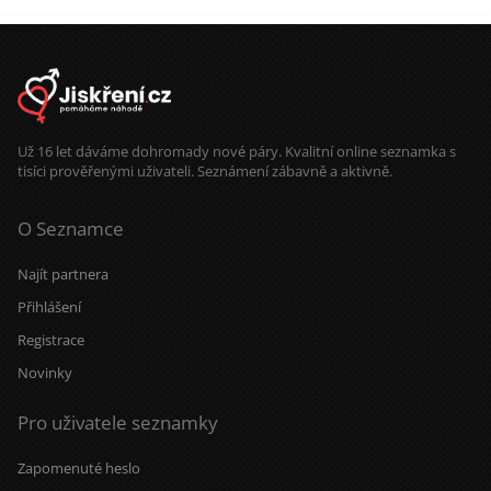
Už 16 let dáváme dohromady nové páry. Kvalitní online seznamka s
tisíci prověřenými uživateli. Seznámení zábavně a aktivně.
O Seznamce
Najít partnera
Přihlášení
Registrace
Novinky
Pro uživatele seznamky
Zapomenuté heslo