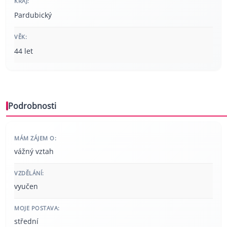
KRAJ:
Pardubický
VĚK:
44 let
Podrobnosti
MÁM ZÁJEM O:
vážný vztah
VZDĚLÁNÍ:
vyučen
MOJE POSTAVA:
střední