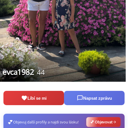
evca1982
44
Líbí se mi
Napsat zprávu
💕
Objevuj další profily a najdi svou lásku!
💕 Objevovat