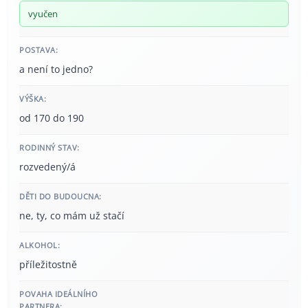
vyučen
POSTAVA:
a není to jedno?
VÝŠKA:
od 170 do 190
RODINNÝ STAV:
rozvedený/á
DĚTI DO BUDOUCNA:
ne, ty, co mám už stačí
ALKOHOL:
příležitostně
POVAHA IDEÁLNÍHO
PARTNERA: