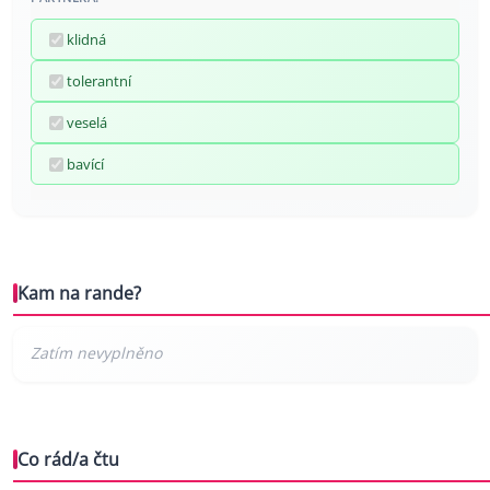
klidná
tolerantní
veselá
bavící
Kam na rande?
Co rád/a čtu