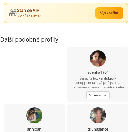
🎁
Staň se VIP
Vyzkoušet
7 dní zdarma!
Další podobné profily
zdenka1984
Žena, 42 let,
Pardubický
Ahoj jsem taková jaká jsem…
nehledám známost na jednu nebo
dvě noci… hledám vztah který bude
Seznámit se
trvat už na vždy ❤️
annjoan
druhasance