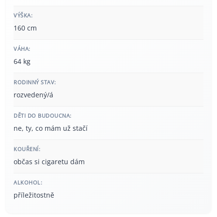
VÝŠKA:
160 cm
VÁHA:
64 kg
RODINNÝ STAV:
rozvedený/á
DĚTI DO BUDOUCNA:
ne, ty, co mám už stačí
KOUŘENÍ:
občas si cigaretu dám
ALKOHOL:
příležitostně