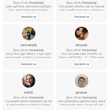
Žena, 37 let,
Pardubický
Žena, 50 let,
Pardubický
Jsem upřímná, starostlivá a pečující
Chci potkat někoho, kdo se nebude
žena, která hledá starostlivého,
bát a stydět se se mnou ukázat na
upřímného a chápavého muže. Jsem
ulici, vzít mě za ruku nebo mi dát
Seznámit se
Seznámit se
hezká, klidná a pohodová, mám
pusu…..nechci jen nabídky sexu za
ráda přírodu a ráda se dívám na
zavřenými dveřmi
filmy a jsem ochotná jít na rande a
na výlet s tím pravým mužem.
veronika36
lotrysek
Žena, 40 let,
Pardubický
Žena, 44 let,
Pardubický
Ahoj! Chci najít někoho, s kým bych
Chci mít vedle sebe CHLAPA, né
mohl stavět společnou budoucnost.
žádnou BAČKORU... !!! :-) Těch mám
Pošli mi svůj е-mаil – je to snadné a
doma v botníku dost :-)
Seznámit se
Seznámit se
zdarma. Těším se na tvou zprávu!
ivet20
Janavav
Žena, 43 let,
Pardubický
Žena, 50 let,
Pardubický
V podstatě nikoho nehledám, ale mít
Jsem přátelská a upřímná žena, která
k sobě parťáka na výlety a trávení
hledá muže, který ji bude mít rád
společného času, není k zahození.
takovou, jaká je