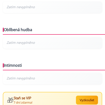
Oblíbená hudba
Intimnosti
🎁
Staň se VIP
Vyzkoušet
7 dní zdarma!