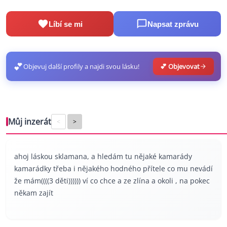
Líbí se mi
Napsat zprávu
💕
Objevuj další profily a najdi svou lásku!
💕 Objevovat
Můj inzerát
<
>
ahoj láskou sklamana, a hledám tu nějaké kamarády
kamarádky třeba i nějakého hodného přítele co mu nevádí
že mám((((3 děti)))))) ví co chce a ze zlína a okoli , na pokec
někam zajít