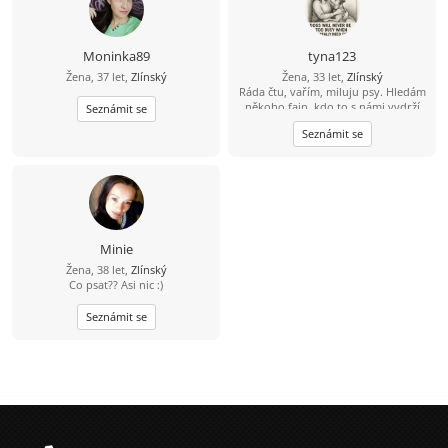
Moninka89
tyna123
Žena, 37 let,
Zlínský
Žena, 33 let,
Zlínský
Ráda čtu, vařím, miluju psy. Hledám
někoho fajn, kdo to s námi vydrží
Seznámit se
???? a jen tak se nezalekne
Seznámit se
Minie
Žena, 38 let,
Zlínský
Co psat?? Asi nic :)
Seznámit se