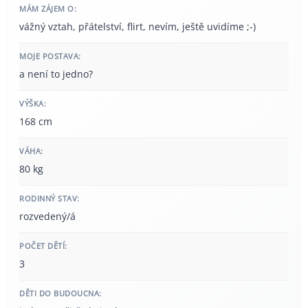
MÁM ZÁJEM O:
vážný vztah, přátelství, flirt, nevím, ještě uvidíme ;-)
MOJE POSTAVA:
a není to jedno?
VÝŠKA:
168 cm
VÁHA:
80 kg
RODINNÝ STAV:
rozvedený/á
POČET DĚTÍ:
3
DĚTI DO BUDOUCNA: