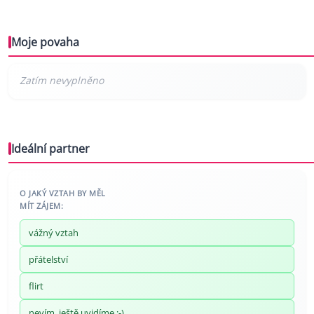
Moje povaha
Ideální partner
O JAKÝ VZTAH BY MĚL
MÍT ZÁJEM:
vážný vztah
přátelství
flirt
nevím, ještě uvidíme ;-)