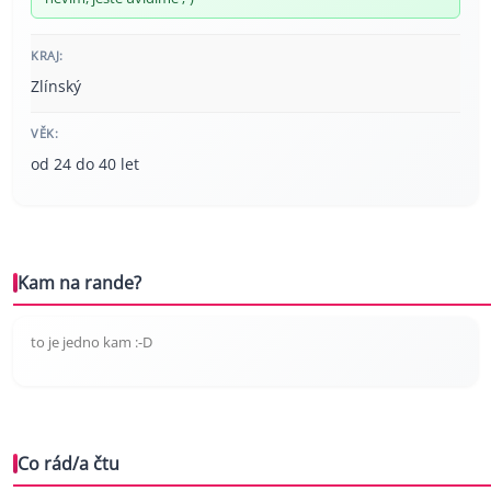
KRAJ:
Zlínský
VĚK:
od 24 do 40 let
Kam na rande?
to je jedno kam :-D
Co rád/a čtu