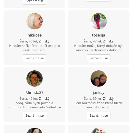
Seznámit se
mít rad...
nikirose
tosenja
Žena, 46 let,
Zlínský
Žena, 47 let,
Zlínský
Hledám spřízněnou duši pro pro
Hledám muže, který dokáže být
cestu životem.
oporou, partnerem i dobrým
kamarádem 2 mých menších dětí.
Seznámit se
Seznámit se
Mirinda27
jankay
Žena, 42 let,
Zlínský
Žena, 39 let,
Zlínský
Ahoj, ráda bych poznala
Sem normální žena která hledá
pohodového kamaráda (zatím), se
normální vztah
kterým můžu probrat snad úplně
Seznámit se
Seznámit se
všechno :), najde se takový? :)