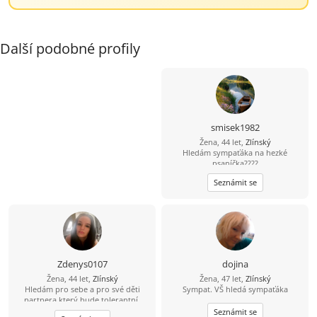
Další podobné profily
smisek1982
Žena, 44 let,
Zlínský
Hledám sympaťáka na hezké
psaníčka????
Seznámit se
Zdenys0107
dojina
Žena, 44 let,
Zlínský
Žena, 47 let,
Zlínský
Hledám pro sebe a pro své děti
Sympat. VŠ hledá sympaťáka
partnera,který bude tolerantní,
veselý,pohodový ,a který nás bude
Seznámit se