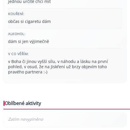
jednou určitě chci mít
KOUŘENÍ:
občas si cigaretu dám
ALKOHOL:
dám si jen výjimečně
V CO VĚŘÍM:
v Boha či jinou vyšší sílu, v náhodu a lásku na první
pohled, v osud, že na Jiskření už brzy objevím toho
pravého partnera :-)
Oblíbené aktivity