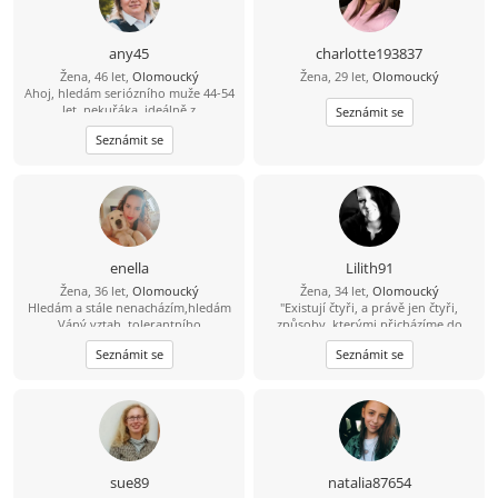
any45
charlotte193837
Žena, 46 let,
Olomoucký
Žena, 29 let,
Olomoucký
Ahoj, hledám seriózního muže 44-54
let, nekuřáka, ideálně z
Seznámit se
Olomouckého kraje.
Seznámit se
enella
Lilith91
Žena, 36 let,
Olomoucký
Žena, 34 let,
Olomoucký
Hledám a stále nenacházím,hledám
"Existují čtyři, a právě jen čtyři,
Váný vztah ,tolerantního
způsoby, kterými přicházíme do
muže,pracujícího a hodného naopak
kontaktu s okolním světem. A jsme
Seznámit se
Seznámit se
mu mohu nabídnout svvé srdce a
oceňováni a hodnoceni právě podle
svou Lásku !!!jen vážně!!Hledám i
těchto čtyř kritérií: co děláme, jak
nové přátelé,jak se říká kamarádů
vypadáme, co říkáme a jak to
není nikdy dost :o))
říkáme." :))
sue89
natalia87654