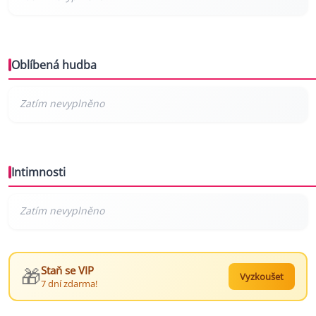
Oblíbená hudba
Intimnosti
🎁
Staň se VIP
Vyzkoušet
7 dní zdarma!