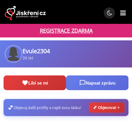
REGISTRACE ZDARMA
Evule2304
39 let
Líbí se mi
Napsat zprávu
💕
Objevuj další profily a najdi svou lásku!
💕 Objevovat