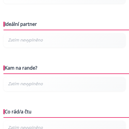
Ideální partner
Kam na rande?
Co rád/a čtu