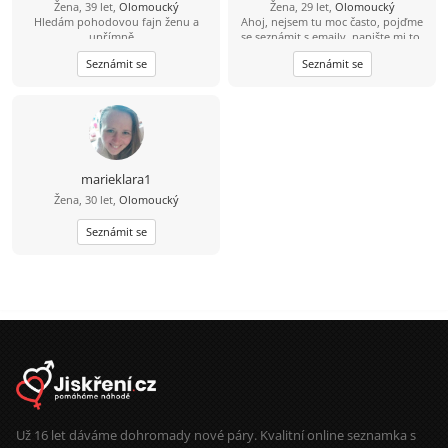
Žena, 39 let,
Olomoucký
Žena, 29 let,
Olomoucký
Hledám pohodovou fajn ženu a
Ahoj, nejsem tu moc často, pojďme
upřímně ..
se seznámit s emaily, napište mi to,
ráda bych tam o sobě řekla.
Seznámit se
Seznámit se
marieklara1
Žena, 30 let,
Olomoucký
Seznámit se
Už 16 let dáváme dohromady nové páry. Kvalitní online seznamka s