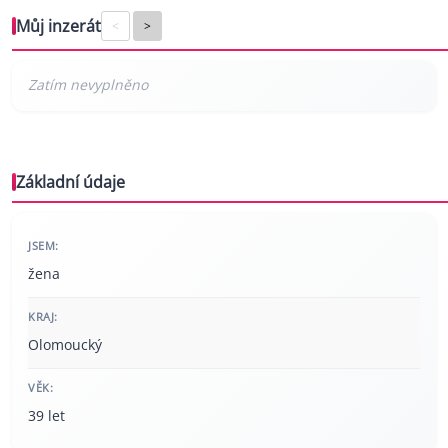
Můj inzerát
<
>
Základní údaje
JSEM:
žena
KRAJ:
Olomoucký
VĚK:
39 let