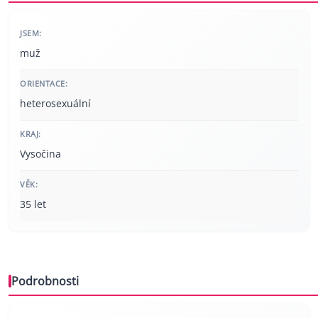
JSEM:
muž
ORIENTACE:
heterosexuální
KRAJ:
Vysočina
VĚK:
35 let
Podrobnosti