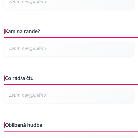
Kam na rande?
Co rád/a čtu
Oblíbená hudba