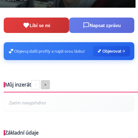
Líbí se mi
Napsat zprávu
💕
Objevuj další profily a najdi svou lásku!
💕 Objevovat
Můj inzerát
<
>
Základní údaje