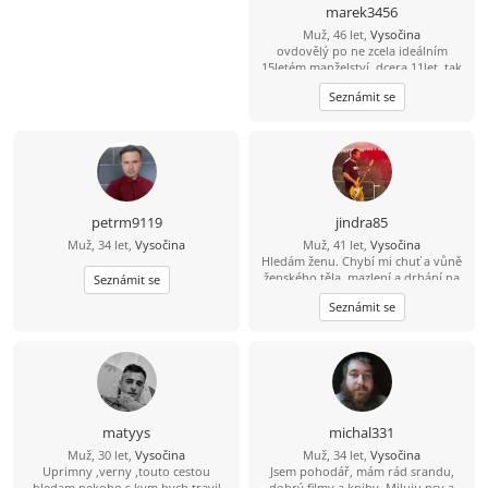
marek3456
Muž, 46 let,
Vysočina
ovdovělý po ne zcela ideálním
15letém manželství, dcera 11let, tak
trochu alternativně a pronárodně
Seznámit se
smýšlející, tj. fráze konzum a úspěch
již se mě tak úplně netýkají, přírodu
a výlety milující, místem nynějšího
pobytu se zcela vázán necítím,
uvítám ženu trochu otevřené mysli
petrm9119
jindra85
Muž, 34 let,
Vysočina
Muž, 41 let,
Vysočina
Hledám ženu. Chybí mi chuť a vůně
ženského těla, mazlení a drbání na
Seznámit se
zádech.. ;-) Zajdeme na kávu a
Seznámit se
uvidíme, jestli přeskočí jiskra?
matyys
michal331
Muž, 30 let,
Vysočina
Muž, 34 let,
Vysočina
Uprimny ,verny ,touto cestou
Jsem pohodář, mám rád srandu,
hledam nekoho s kym bych travil
dobrý filmy a knihy. Miluju psy a