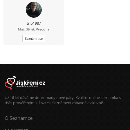
trip1987
Muž, 39 let,
Vysočina
Seznámit se
Už 16 let dáváme dohromady nové páry. Kvalitní online seznamka s
tisíci prověřenými uživateli. Seznámení zábavně a aktivně.
O Seznamce