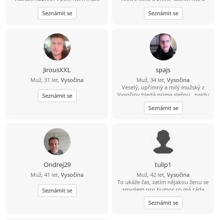
dlouhe chvile zasel ven nebo na
cením si upřímnosti, protože
Seznámit se
Seznámit se
kavu
nesnáším lži a přetvářku. Radši
trávím čas s pár opravdovými lidmi
než s falešnými. Umím si užít klid,
humor i obyčejné chvíle, které mají
něco do sebe.
JirousXXL
spajs
Muž, 31 let,
Vysočina
Muž, 34 let,
Vysočina
Veselý, upřímný a milý mužský z
Vysočiny hledá prima slečnu.. najdu
Seznámit se
tě?
Seznámit se
Ondrej29
tulip1
Muž, 41 let,
Vysočina
Muž, 42 let,
Vysočina
To ukáže čas, zatím nějakou ženu se
smyslem pro humor co má ráda
Seznámit se
spontánní život ????
Seznámit se