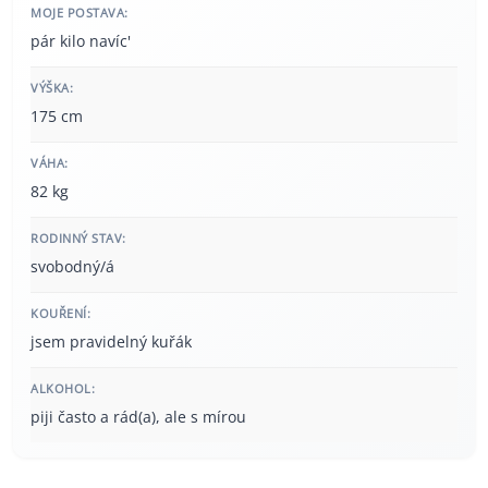
MOJE POSTAVA:
pár kilo navíc'
VÝŠKA:
175 cm
VÁHA:
82 kg
RODINNÝ STAV:
svobodný/á
KOUŘENÍ:
jsem pravidelný kuřák
ALKOHOL:
piji často a rád(a), ale s mírou