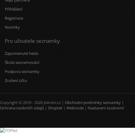
Najít partnera
Přihlášení
Registrace
Novinky
Pro uživatele seznamky
Zapomenuté heslo
Škola seznamování
Podpora seznamky
Zrušení účtu
Copyright © 2010 - 2026 Jiskreni.cz |
Obchodní podmínky seznamky
|
Ochrana osobních údajů
|
Shoptet
|
Webnode
|
Nastavení soukromí