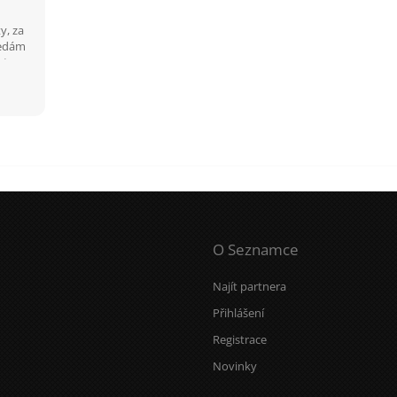
y, za
ledám
stavy.
otní
O Seznamce
Najít partnera
Přihlášení
Registrace
Novinky