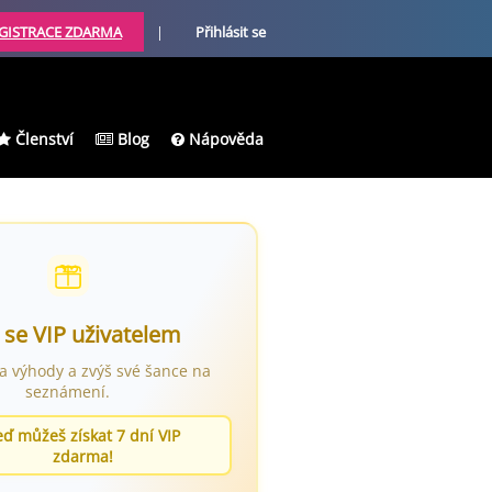
GISTRACE ZDARMA
|
Přihlásit se
Členství
Blog
Nápověda
 se VIP uživatelem
ra výhody a zvýš své šance na
seznámení.
eď můžeš získat 7 dní VIP
zdarma!