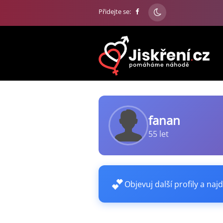
Přidejte se:
fanan
55 let
💕
Objevuj další profily a najd