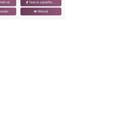
ědět víc
Tady to zajiskřilo ...
úsměv
Mrknutí