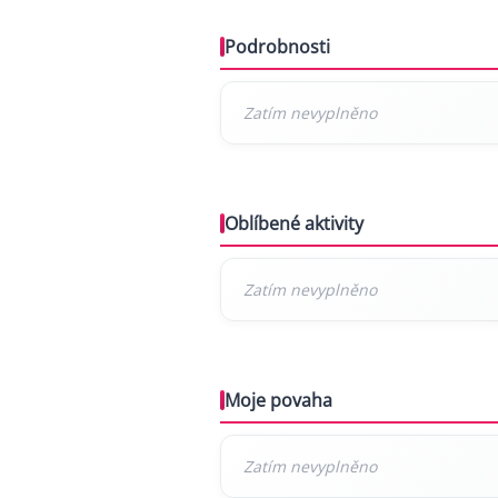
Podrobnosti
Oblíbené aktivity
Moje povaha