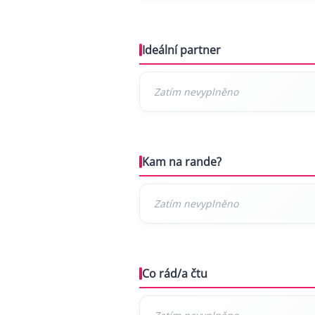
Ideální partner
Kam na rande?
Co rád/a čtu