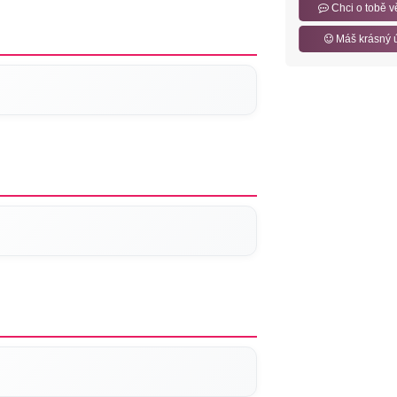
Chci o tobě v
Máš krásný 