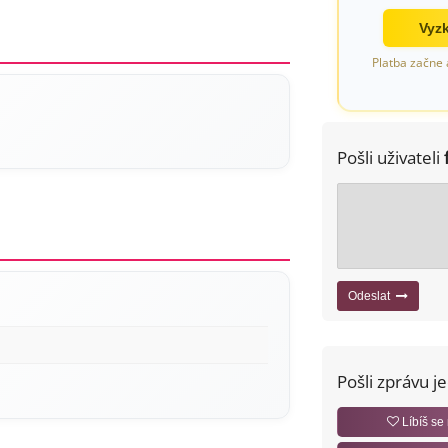
Vyzk
Platba začne 
Pošli uživateli
Odeslat
Pošli zprávu j
Líbíš se