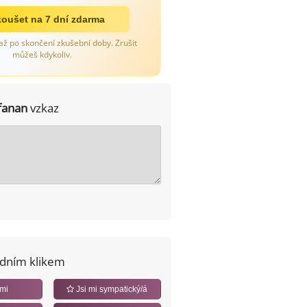
oušet na 7 dní zdarma
až po skončení zkušební doby. Zrušit
můžeš kdykoliv.
fanan
vzkaz
edním klikem
 mi
Jsi mi sympatický/á