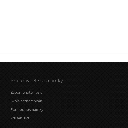
Pro uživatele seznamky
Zapomenuté heslo
Škola seznamování
Podpora seznamky
Zrušení účtu