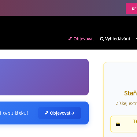
RE
💕 Objevovat
Vyhledávání
Staň
Získej ext
i svou lásku!
💕 Objevovat
T