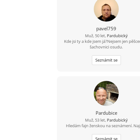
pavel759
Muž, 50 let,
Pardubický
Kde jsi ty a kde jsem já?Nejsem jen pěšc
šachovnici osudu.
Seznámit se
Pardubice
Muž, 53 let,
Pardubický
Hledám fajn ženskou na seznámení. Na
Seznámit se