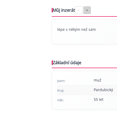
Můj inzerát
<
>
lépe s někým než sám
Základní údaje
muž
Jsem:
Pardubický
Kraj:
55 let
Věk: