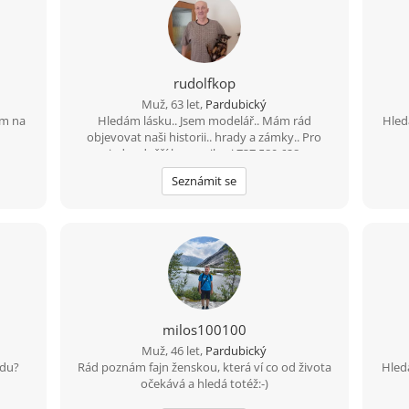
rudolfkop
Muž, 63 let,
Pardubický
em na
Hledám lásku.. Jsem modelář.. Mám rád
Hled
objevovat naši historii.. hrady a zámky.. Pro
jednodušší komunikaci 737 580 628
Seznámit se
milos100100
Muž, 46 let,
Pardubický
jdu?
Rád poznám fajn ženskou, která ví co od života
Hled
očekává a hledá totéž:-)