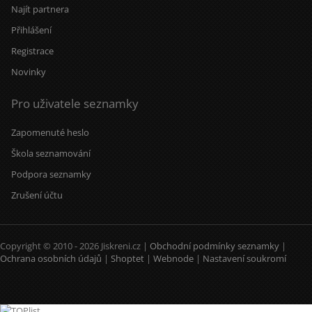
Najít partnera
Přihlášení
Registrace
Novinky
Pro uživatele seznamky
Zapomenuté heslo
Škola seznamování
Podpora seznamky
Zrušení účtu
Copyright © 2010 - 2026 Jiskreni.cz |
Obchodní podmínky seznamky
|
Ochrana osobních údajů
|
Shoptet
|
Webnode
|
Nastavení soukromí