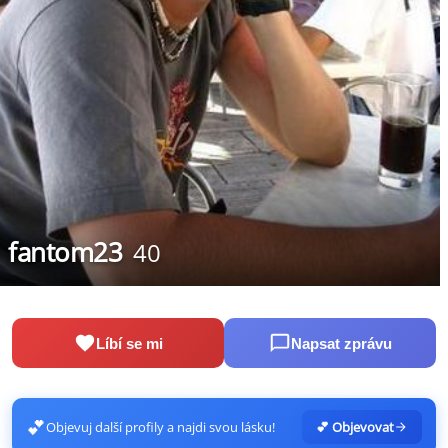
fantom23
40
Líbí se mi
Napsat zprávu
💕
Objevuj další profily a najdi svou lásku!
💕 Objevovat