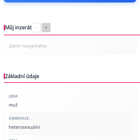
Můj inzerát
<
>
Základní údaje
JSEM:
muž
ORIENTACE:
heterosexuální