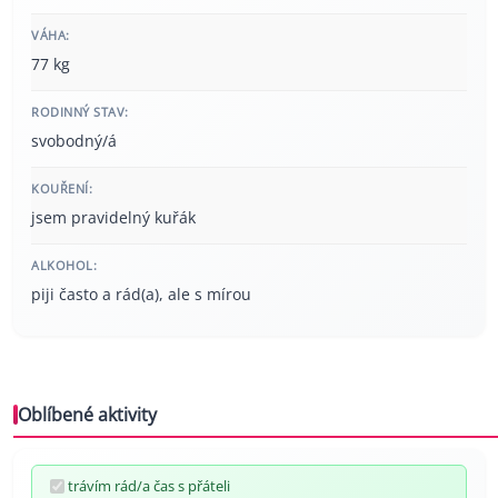
VÁHA:
77 kg
RODINNÝ STAV:
svobodný/á
KOUŘENÍ:
jsem pravidelný kuřák
ALKOHOL:
piji často a rád(a), ale s mírou
Oblíbené aktivity
trávím rád/a čas s přáteli