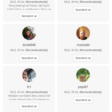
Muž, 42 let,
Moravskoslezský
Muž, 44 let,
Moravskoslezský
Ahoj jmenuji se Pavel, rád bych
našel milou a usměvavou ženu ne
Seznámit se
jen na pokec ale pokud možno i na
Seznámit se
vážný vztah mezi 26 a 49 lety, pokud
budeš chtít ozvi se, budu moc rád
birdell48
mates84
Muž, 35 let,
Moravskoslezský
Muž, 42 let,
Moravskoslezský
Seznámit se
Seznámit se
fc1
pepi87
Muž, 42 let,
Moravskoslezský
Muž, 39 let,
Moravskoslezský
Hledám normální ženu která mě
bude chápat jako jí budeme se
Seznámit se
podporovat navzájem v dobrém i
Seznámit se
zlem nesnáším nevěru a která ví co
od života chce