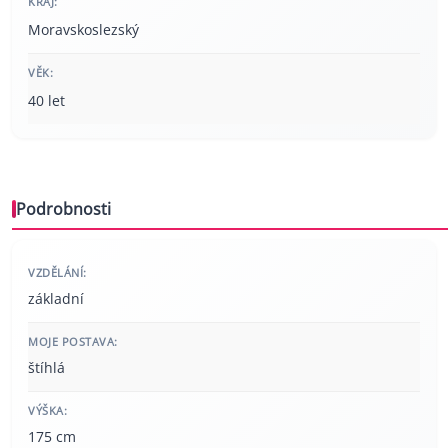
KRAJ:
Moravskoslezský
VĚK:
40 let
Podrobnosti
VZDĚLÁNÍ:
základní
MOJE POSTAVA:
štíhlá
VÝŠKA:
175 cm