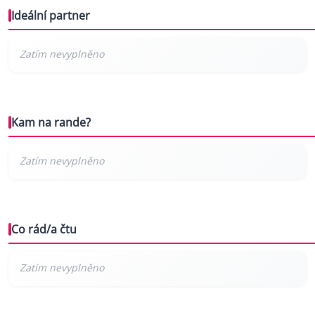
Ideální partner
Kam na rande?
Co rád/a čtu