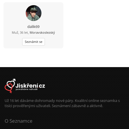
dalik69
Muž, 36 let,
Moravskoslezský
Seznámit se
Už 16 let dáváme dohromady nové páry. Kvalitní online seznamka s
tisíci prověřenými uživateli. Seznámení zábavně a aktivně.
O Seznamce