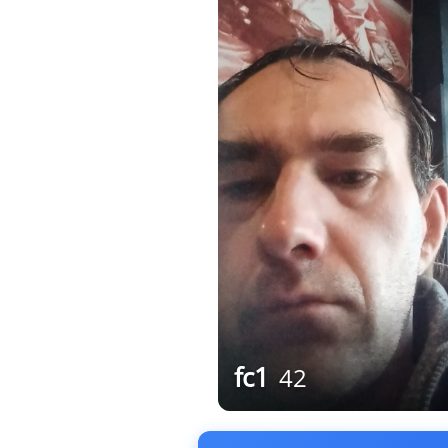
fc1
42