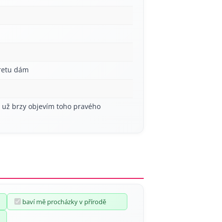
aretu dám
í už brzy objevím toho pravého
baví mě procházky v přírodě