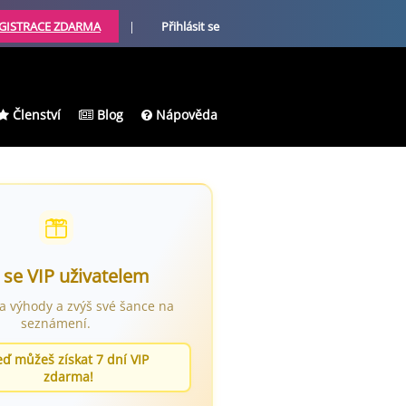
GISTRACE ZDARMA
|
Přihlásit se
Členství
Blog
Nápověda
 se VIP uživatelem
ra výhody a zvýš své šance na
seznámení.
eď můžeš získat 7 dní VIP
zdarma!