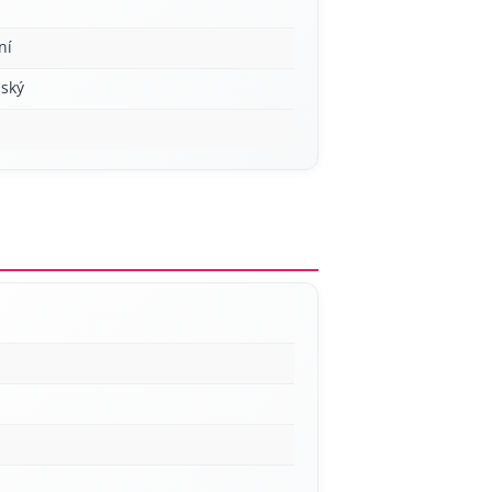
ní
ský