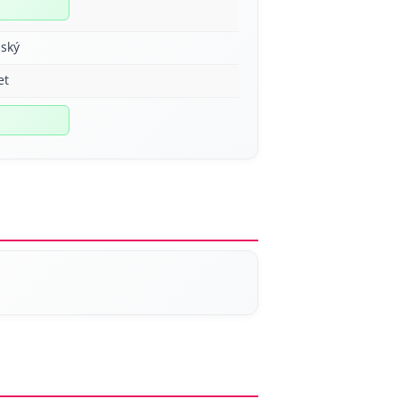
ský
et