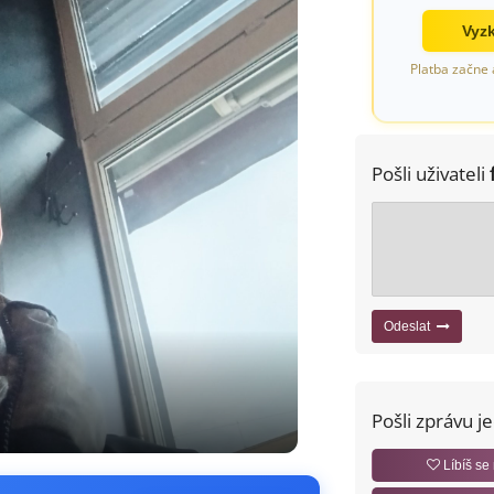
Vyzk
Platba začne 
Pošli uživateli
Odeslat
Pošli zprávu j
Líbíš se