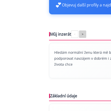
💕
Objevuj další profily a najd
Můj inzerát
<
>
Hledám normální ženu která mě b
podporovat navzájem v dobrém i z
života chce
Základní údaje