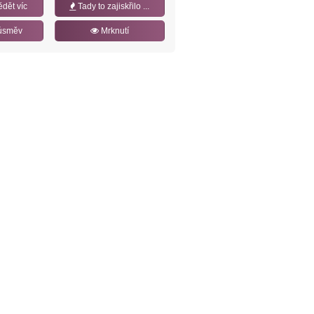
ědět víc
Tady to zajiskřilo ...
úsměv
Mrknutí