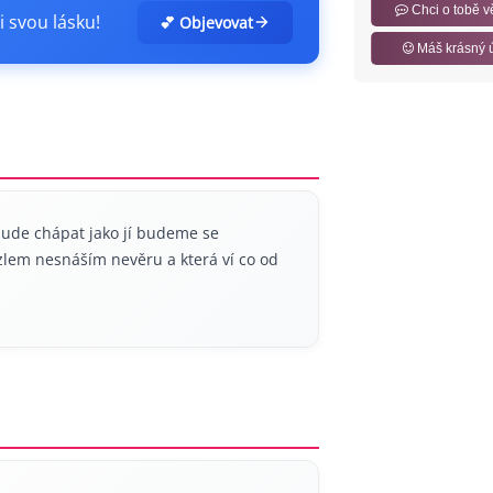
Chci o tobě v
i svou lásku!
💕 Objevovat
Máš krásný 
ude chápat jako jí budeme se
lem nesnáším nevěru a která ví co od