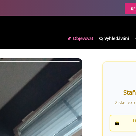
RE
💕 Objevovat
Vyhledávání
Staň
Získej ext
T