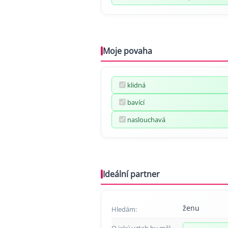
Moje povaha
klidná
bavící
naslouchavá
Ideální partner
ženu
Hledám:
O jaký vztah by měl