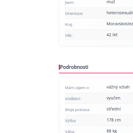
muž
Jsem:
heterosexuál
Orientace:
Moravskoslez
Kraj:
42 let
Věk:
Podrobnosti
vážný vztah
Mám zájem o:
vyučen
Vzdělání:
střední
Moje postava:
178 cm
Výška:
88 kg
Váha: