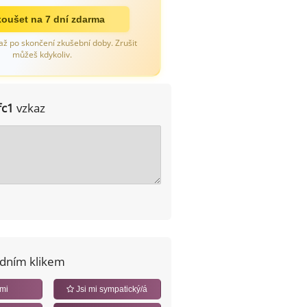
oušet na 7 dní zdarma
až po skončení zkušební doby. Zrušit
můžeš kdykoliv.
fc1
vzkaz
edním klikem
 mi
Jsi mi sympatický/á