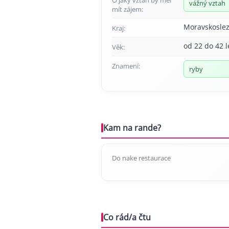
vážný vztah
mít zájem:
Moravskoslez
Kraj:
od 22 do 42 l
Věk:
Znamení:
ryby
Kam na rande?
Do nake restaurace
Co rád/a čtu