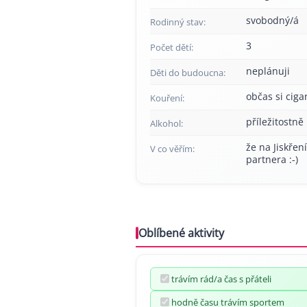
svobodný/á
Rodinný stav:
3
Počet dětí:
neplánuji
Děti do budoucna:
občas si cig
Kouření:
příležitostně
Alkohol:
že na Jiskřen
V co věřím:
partnera :-)
Oblíbené aktivity
trávím rád/a čas s přáteli
hodně času trávím sportem