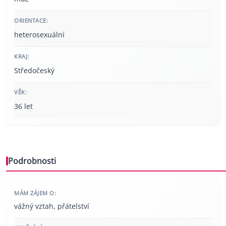
ORIENTACE:
heterosexuální
KRAJ:
Středočeský
VĚK:
36 let
Podrobnosti
MÁM ZÁJEM O:
vážný vztah, přátelství