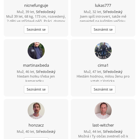
nicnefunguje
lukas777
Muž, 39 let,
Středočeský
Muž, 32 let,
Středočeský
Muž 39 let, 68 kg, 173 cm, rozvedený,
Jsem spíš introvert, takže mě
2 děti ve střídavé péči. Práci, domov
nenajdeš na každém večírku.
mám. O sebe a o děti se dokážu
Mnohem raději si užiju pohodový
Seznámit se
Seznámit se
postarat. Jen mi chybí ta druhá
večer, procházku nebo hezký výlet.
sympatická polovička, ženského
Hledám holku, se kterou nám bude
pohlaví.
dobře i v obyčejných chvílích. Když
si budeme rozumět, všechno ostatní
přijde samo
martinaxbeda
cima1
Muž, 46 let,
Středočeský
Muž, 47 let,
Středočeský
hledam holku třeba jen
Hledám hodnou, milou ženu pro
kamaradku...
vztah z Voticka.
Seznámit se
Seznámit se
honzacz
last-witcher
Muž, 40 let,
Středočeský
Muž, 44 let,
Středočeský
Možná i Ty občas zvedneš oči k