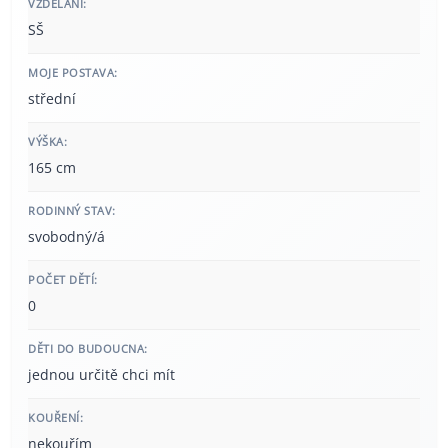
VZDĚLÁNÍ:
SŠ
MOJE POSTAVA:
střední
VÝŠKA:
165 cm
RODINNÝ STAV:
svobodný/á
POČET DĚTÍ:
0
DĚTI DO BUDOUCNA:
jednou určitě chci mít
KOUŘENÍ:
nekouřím