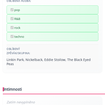
OBLÍBENÁ HUDBA:
pop
R&B
rock
techno
OBLÍBENÝ
ZPĚVÁK/SKUPINA:
Linkin Park, Nickelback, Eddie Stoilow, The Black Eyed
Peas
Intimnosti