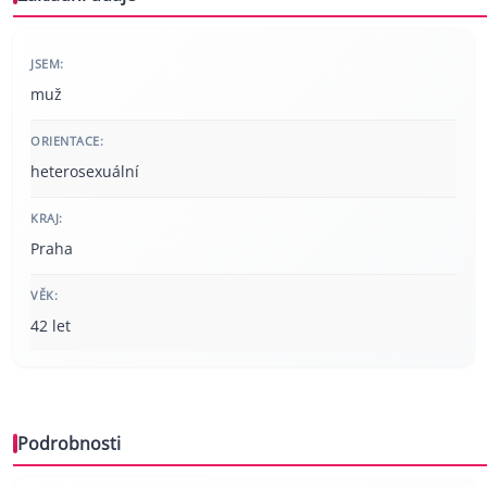
JSEM:
muž
ORIENTACE:
heterosexuální
KRAJ:
Praha
VĚK:
42 let
Podrobnosti