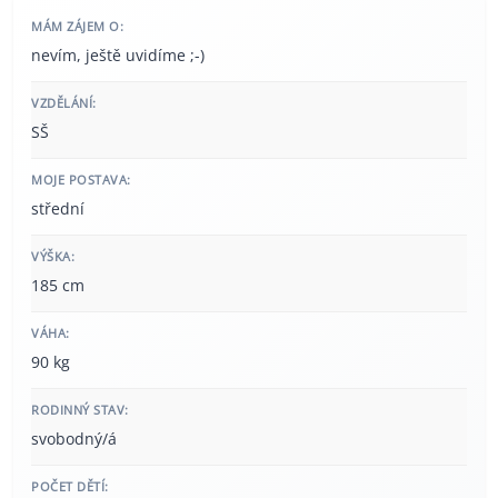
MÁM ZÁJEM O:
nevím, ještě uvidíme ;-)
VZDĚLÁNÍ:
SŠ
MOJE POSTAVA:
střední
VÝŠKA:
185 cm
VÁHA:
90 kg
RODINNÝ STAV:
svobodný/á
POČET DĚTÍ: