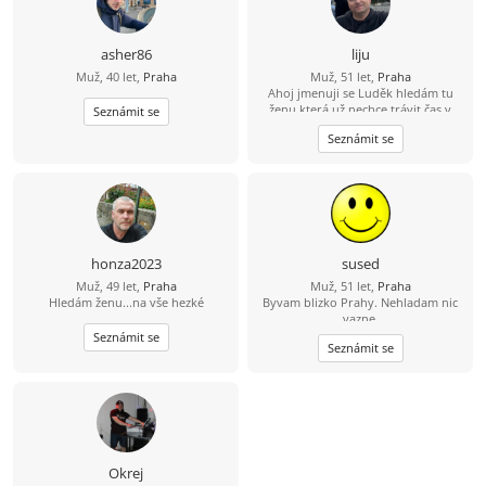
asher86
liju
Muž, 40 let,
Praha
Muž, 51 let,
Praha
Ahoj jmenuji se Luděk hledám tu
ženu která už nechce trávit čas v
Seznámit se
samotě život je krátký pojďme si ho
Seznámit se
pořádně užít :-) .
honza2023
sused
Muž, 49 let,
Praha
Muž, 51 let,
Praha
Hledám ženu...na vše hezké
Byvam blizko Prahy. Nehladam nic
vazne.
Seznámit se
Seznámit se
Okrej