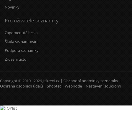
Novinky
Pro uživatele seznamky
Zapomenuté heslo
Škola seznamování
Podpora seznamky
Zrušení účtu
Copyright © 2010 - 2026 Jiskreni.cz |
Obchodní podmínky seznamky
|
Ochrana osobních údajů
|
Shoptet
|
Webnode
|
Nastavení soukromí