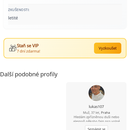
ZKUŠENOSTI:
letité
🎁
Staň se VIP
Vyzkoušet
7 dní zdarma!
Další podobné profily
lukas107
Muž, 37 let,
Praha
Hledám zpřízněnou duši nebo
alespoň někoho fajn pro volné
chvíle. ????
Seznámit se