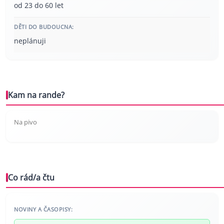
od 23 do 60 let
DĚTI DO BUDOUCNA:
neplánuji
Kam na rande?
Na pivo
Co rád/a čtu
NOVINY A ČASOPISY: