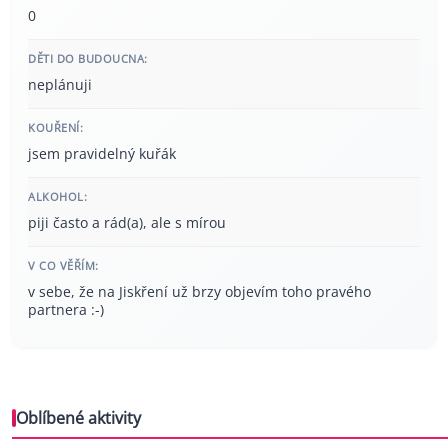
0
DĚTI DO BUDOUCNA:
neplánuji
KOUŘENÍ:
jsem pravidelný kuřák
ALKOHOL:
piji často a rád(a), ale s mírou
V CO VĚŘÍM:
v sebe, že na Jiskření už brzy objevím toho pravého
partnera :-)
Oblíbené aktivity