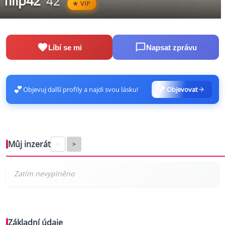
filip42
42
VIP
Líbí se mi
Napsat zprávu
💕
Objevuj další profily a najdi svou lásku!
💕 Objevovat
Můj inzerát
<
>
Základní údaje