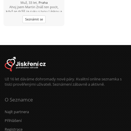
Muž, 33 let,
Praha
Ahoj jsem Martin Znáš ten pocit,
když se držíš za ruku s tvou Láskou a
čas jakoby neexistoval? Jsem 23 let,
Seznámit se
sympatický, svobodný, muž se
smyslem pro humor a životem
zocelený hledá ženu, pro kterou
držení za ruce bude pouhá
předzvěst toho nádherného, co s
ním prožije. Miluji večerní
procházky, když slunce zapadá. Mám
oblíbenou trasu kolem Vltavy. A pak
společný návrat s posezením a
večeří v útulné hospůdce by mohlo
být příjemným zakončením hezkého
dne.
Už 16 let dáváme dohromady nové páry. Kvalitní online seznamka s
tisíci prověřenými uživateli. Seznámení zábavně a aktivně.
O Seznamce
Najít partnera
Přihlášení
Registrace