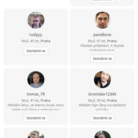
rudyyy
pavellone
Muž, 45 let,
Praha
Muž, 47 let,
Praha
Hledám přátelství. A zbytek
rozhodne osud.
Seznámit se
Seznámit se
tomas_79
bronislav12345
Muž, 47 let,
Praha
Muž, 39 let,
Praha
Hledám ženu, se kterou budu moci
Hledám fajn ženy na občasné
sdílet svůj život a radovat se z
schůzky.
každého nového dne v její
Seznámit se
Seznámit se
společnosti