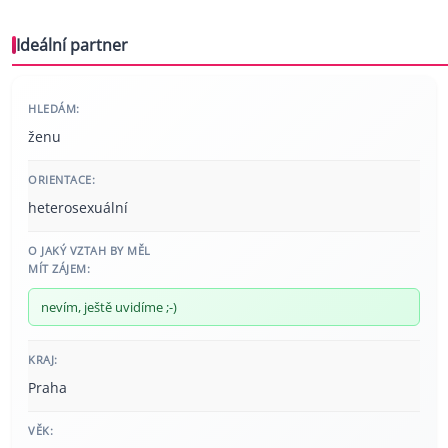
Ideální partner
HLEDÁM:
ženu
ORIENTACE:
heterosexuální
O JAKÝ VZTAH BY MĚL
MÍT ZÁJEM:
nevím, ještě uvidíme ;-)
KRAJ:
Praha
VĚK: