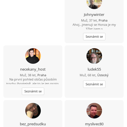
Johnywinter
Muž, 37 let,
Praha
Ahoj...jmenuji se Honza je my
37let,jsem s
prahy,svobodný,bezdětní. Touto
Seznámit se
cestou bych se rad seznámil se
sympatickou slečnou/ženou která vi
co chce a myslí to s tím seznamenim
vážně a nechce si jen dopisovat ale
chce a je ochotná vyměnit písmenka
za realné/osobní seznámení. Pokud
ještě existuje slečna/žena která má
stejný pohled a názor na věc, tak
necekany_host
ludek55
budu moc rád když my napíšeš a
Muž, 38 let,
Praha
Muž, 68 let,
Ústecký
třeba se domluvíme rovnou na
Na první pohled občas působím
schůzce nebo si vyměníme kontakt.
trochu lhostejně, ale to je jen proto,
Každopádně mé Tel.číslo 735731152.
Seznámit se
že svět raději tiše vnímám, než abych
Stačí napsat a ja se ozvu...:-))...
Seznámit se
měl potřebu ho neustále
komentovat. Pokud se se mnou
naučíš sdílet tohle ticho, jiskra
přeskočí sama.
bez_predsudku
myslivec80