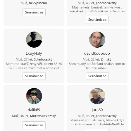
Muž,
nevyplneno
Muž, 46 let,
Jihomoravský
Můj největší koníček je myslivost,
rybaření, kulečník biliard, střelba ze
Seznámit se
zbraní brokovnice, šipky, šachy
Seznámit se
petanque, kostky, mám rád psy,
zvířata, rád se bavím, tancuji, trochu
jezdím na kole, mám rád procházky,
výlety. Mám rád dobré jídlo hlavně
maso, piju víno pivo i nějakého
panáčka. Vykládám vtipy, umím si
udělat srandu i ze sebe. Jsem
normální chlap mám rád upřímnost,
LkuyHaly
davidkoooooo
co na srdci to na jazyku, držím slovo,
Muž, 27 let,
Středočeský
Muž, 22 let,
Zlínský
myslím že jsem férový a rovný chlap.
Mam rad starší zeny věk kolem 35-50
Som mladý a nádržani chalan som tu
miluji sex co bych měl o sobě říct
len pre zábavu
jsem mylný hodný stydlivý ze
Seznámit se
Seznámit se
začátku ale pokud to na mně
rozbalíš a ukážeš mi poradny sex
pokud si na mne troufneš
dalik69
jura80
Muž, 36 let,
Moravskoslezský
Muž, 46 let,
Jihomoravský
Mám rád spoustu věcí, hlavně když
na to budeme dva. Nejdůležitější je
Seznámit se
důvěra, upřímnost a vzájemný