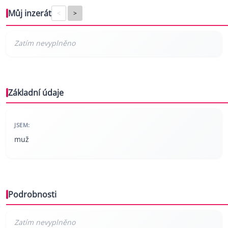
Můj inzerát
<
>
Základní údaje
JSEM:
muž
Podrobnosti