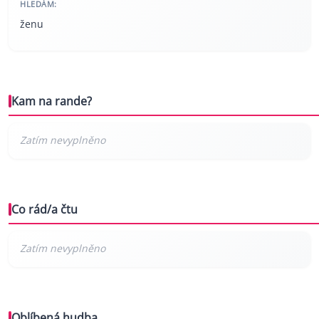
HLEDÁM:
ženu
Kam na rande?
Co rád/a čtu
Oblíbená hudba