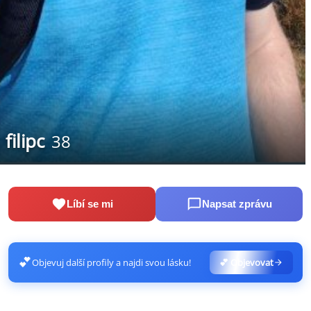
filipc
38
Líbí se mi
Napsat zprávu
💕
Objevuj další profily a najdi svou lásku!
💕 Objevovat