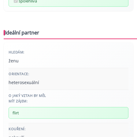
spolehlivá
Ideální partner
HLEDÁM:
ženu
ORIENTACE:
heterosexuální
O JAKÝ VZTAH BY MĚL
MÍT ZÁJEM:
flirt
KOUŘENÍ: