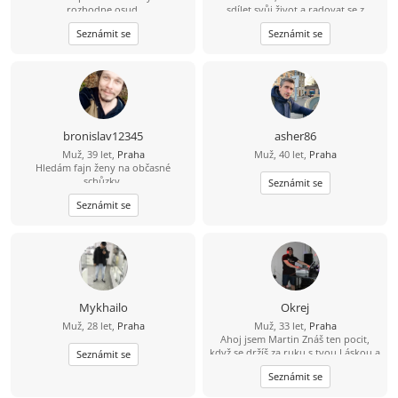
rozhodne osud.
sdílet svůj život a radovat se z
každého nového dne v její
Seznámit se
Seznámit se
společnosti
bronislav12345
asher86
Muž, 39 let,
Praha
Muž, 40 let,
Praha
Hledám fajn ženy na občasné
schůzky.
Seznámit se
Seznámit se
Mykhailo
Okrej
Muž, 28 let,
Praha
Muž, 33 let,
Praha
Ahoj jsem Martin Znáš ten pocit,
když se držíš za ruku s tvou Láskou a
Seznámit se
čas jakoby neexistoval? Jsem 23 let,
Seznámit se
sympatický, svobodný, muž se
smyslem pro humor a životem