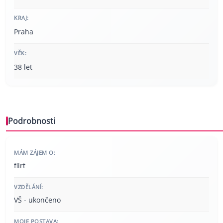
KRAJ:
Praha
VĚK:
38 let
Podrobnosti
MÁM ZÁJEM O:
flirt
VZDĚLÁNÍ:
VŠ - ukončeno
MOJE POSTAVA: