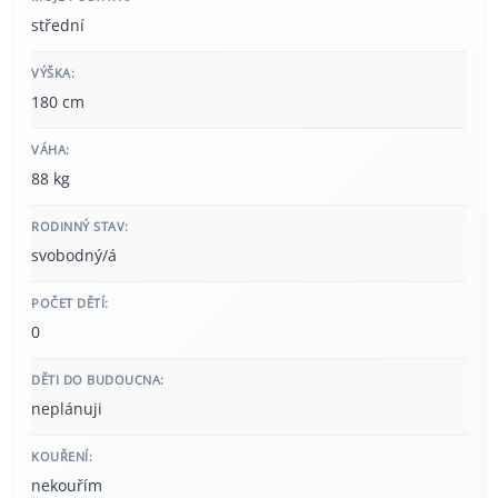
střední
VÝŠKA:
180 cm
VÁHA:
88 kg
RODINNÝ STAV:
svobodný/á
POČET DĚTÍ:
0
DĚTI DO BUDOUCNA:
neplánuji
KOUŘENÍ:
nekouřím