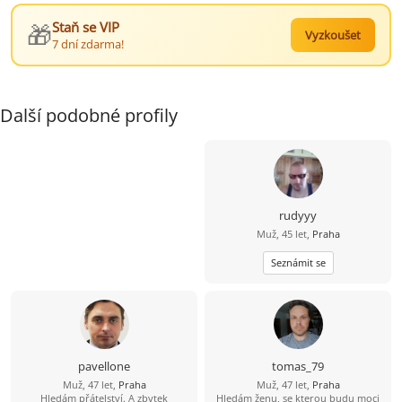
🎁
Staň se VIP
Vyzkoušet
7 dní zdarma!
Další podobné profily
rudyyy
Muž, 45 let,
Praha
Seznámit se
pavellone
tomas_79
Muž, 47 let,
Praha
Muž, 47 let,
Praha
Hledám přátelství. A zbytek
Hledám ženu, se kterou budu moci