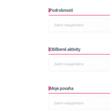
Podrobnosti
Oblíbené aktivity
Moje povaha