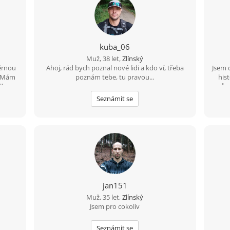
kuba_06
Muž, 38 let,
Zlínský
ěrnou
Ahoj, rád bych poznal nové lidi a kdo ví, třeba
Jsem 
0. Mám
poznám tebe, tu pravou...
his
lku
různ
hali
Seznámit se
d na
můj
app,
,hned
jan151
Muž, 35 let,
Zlínský
Jsem pro cokoliv
Seznámit se