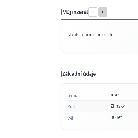
Můj inzerát
<
>
Napis a bude neco víc
Základní údaje
muž
Jsem:
Zlínský
Kraj:
30 let
Věk: