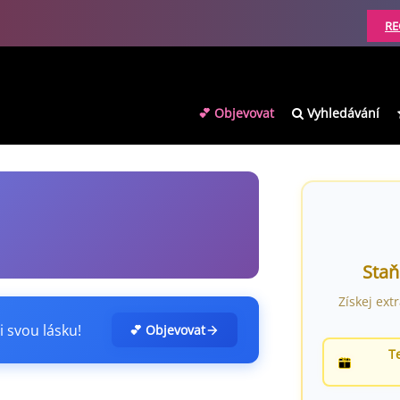
RE
💕 Objevovat
Vyhledávání
Staň
Získej ext
i svou lásku!
💕 Objevovat
T