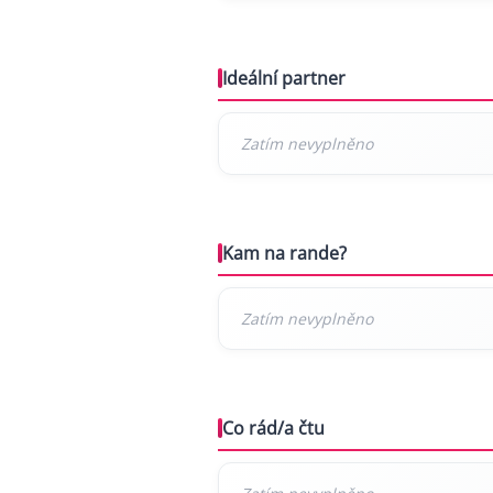
Ideální partner
Kam na rande?
Co rád/a čtu