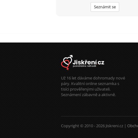
Seznámit se
Už 16 let dáváme dohromady nové
páry. Kvalitní online seznamka s
tisíci prověřenými uživateli.
Seznámení zábavně a aktivně.
Copyright © 2010 - 2026 Jiskreni.cz |
Obch