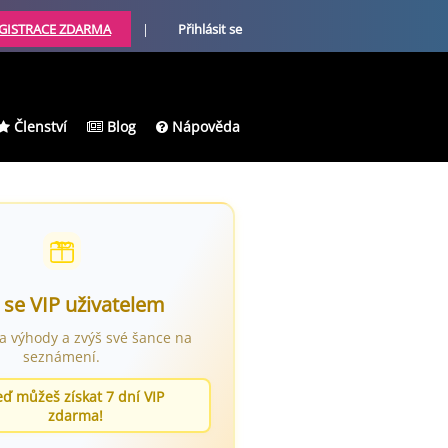
GISTRACE ZDARMA
|
Přihlásit se
Členství
Blog
Nápověda
 se VIP uživatelem
ra výhody a zvýš své šance na
seznámení.
eď můžeš získat 7 dní VIP
zdarma!