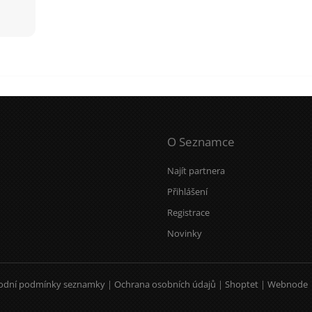
O Seznamce
Najít partnera
Přihlášení
Registrace
Novinky
odní podmínky seznamky
|
Ochrana osobních údajů
|
Shoptet
|
Webnode