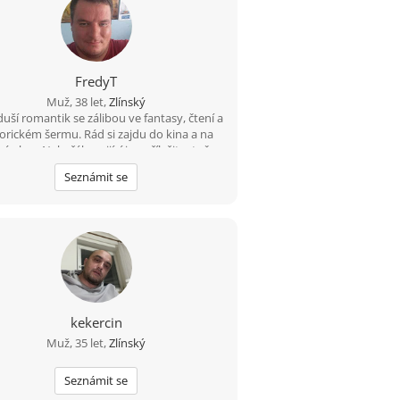
FredyT
Muž, 38 let,
Zlínský
duší romantik se zálibou ve fantasy, čtení a
torickém šermu. Rád si zajdu do kina a na
é akce. Nekuřák a pijící jen příležitostně,
nebo lépe nikdy.
Seznámit se
kekercin
Muž, 35 let,
Zlínský
Seznámit se