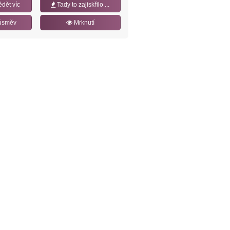
ědět víc
Tady to zajiskřilo ...
úsměv
Mrknutí