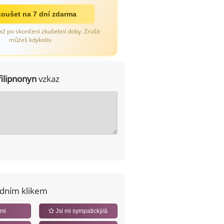
oušet na 7 dní zdarma
až po skončení zkušební doby. Zrušit
můžeš kdykoliv.
filipnonyn
vzkaz
edním klikem
 mi
Jsi mi sympatický/á