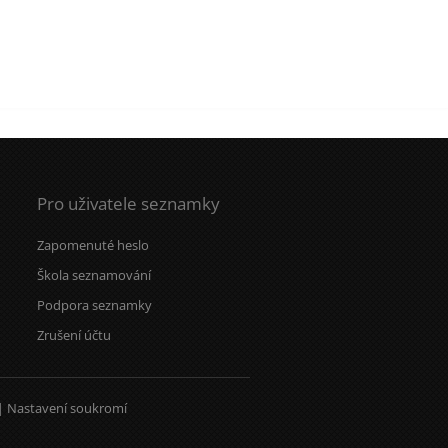
Pro uživatele seznamky
Zapomenuté heslo
Škola seznamování
Podpora seznamky
Zrušení účtu
|
Nastavení soukromí