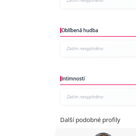
Oblíbená hudba
Intimnosti
Další podobné profily