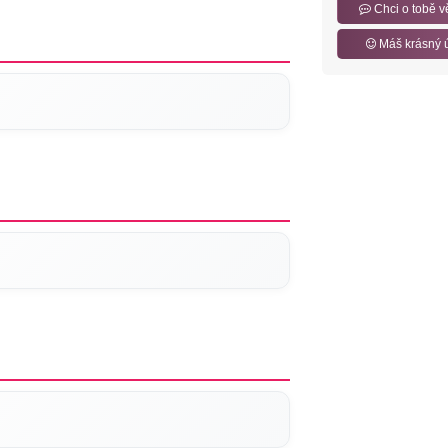
Chci o tobě v
Máš krásný 