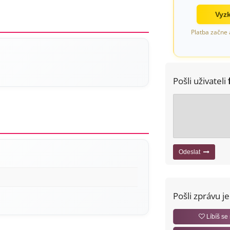
Vyzk
Platba začne 
Pošli uživateli
Odeslat
Pošli zprávu j
Líbíš se