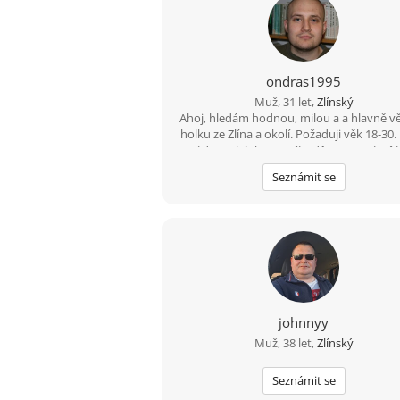
ondras1995
Muž, 31 let,
Zlínský
Ahoj, hledám hodnou, milou a a hlavně v
holku ze Zlína a okolí. Požaduji věk 18-3
rád procházky po přírodě posezení u šá
dobré kávi i čaje. Chci, aby jsme spolu ta
Seznámit se
spolu za jeden provaz a měli spolu pořá
sebe dost času. Dej mi vědět, Zda-li tě 
inzerát zaujal. Klidně mi napiš na Whats
číslo ti milerád dám. Napiš na 734116792
odepisuji.
johnnyy
Muž, 38 let,
Zlínský
Seznámit se