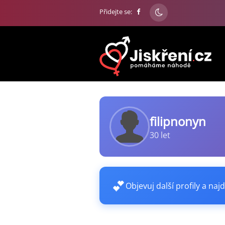
Přidejte se:
filipnonyn
30 let
💕
Objevuj další profily a najd