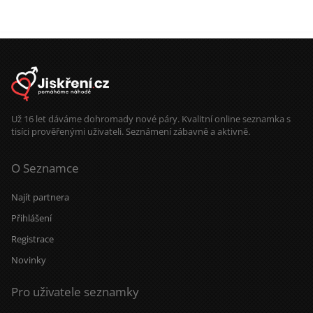
Už 16 let dáváme dohromady nové páry. Kvalitní online seznamka s
tisíci prověřenými uživateli. Seznámení zábavně a aktivně.
O Seznamce
Najít partnera
Přihlášení
Registrace
Novinky
Pro uživatele seznamky