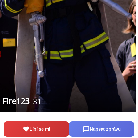
Fire123
31
Líbí se mi
Napsat zprávu