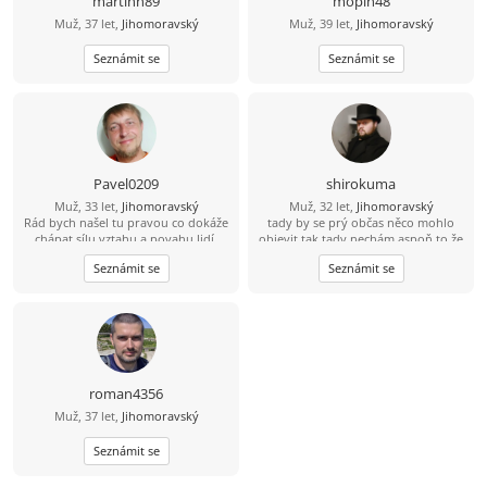
martinn89
mopin48
Muž, 37 let,
Jihomoravský
Muž, 39 let,
Jihomoravský
Seznámit se
Seznámit se
Pavel0209
shirokuma
Muž, 33 let,
Jihomoravský
Muž, 32 let,
Jihomoravský
Rád bych našel tu pravou co dokáže
tady by se prý občas něco mohlo
chápat sílu vztahu a povahu lidí.
objevit tak tady nechám aspoň to že
jsem divná osoba :D
Seznámit se
Seznámit se
roman4356
Muž, 37 let,
Jihomoravský
Seznámit se