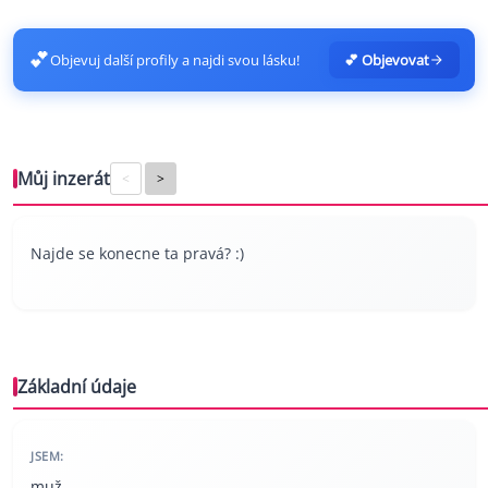
💕
Objevuj další profily a najdi svou lásku!
💕 Objevovat
Můj inzerát
<
>
Najde se konecne ta pravá? :)
Základní údaje
JSEM:
muž