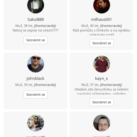
Sakul888
milhaus001
Muž, 38 let,
Jihomoravský
Muž, 40 let,
Jihomoravský
Neboj se zeptat na cokoli????
Rád pomůžu s čímkoliv a na oplátku
očekávám totéž
Seznámit se
Seznámit se
johnblack
kayn_x
Muž, 35 let,
Jihomoravský
Muž, 37 let,
Jihomoravský
Hledám zde ženu/dívku za účelem
navázání přátelského, vážného
Seznámit se
vztahu či nezávazného vztahu (vše
Seznámit se
dle domluvy). Více informací přes
vzkazy.