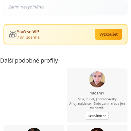
🎁
Staň se VIP
Vyzkoušet
7 dní zdarma!
Další podobné profily
1adam1
Muž, 23 let,
Jihomoravský
Ahoj, najde se někdo zatím třeba jen
na psaní?
Seznámit se