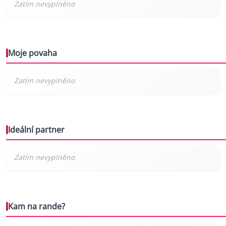
Moje povaha
Ideální partner
Kam na rande?