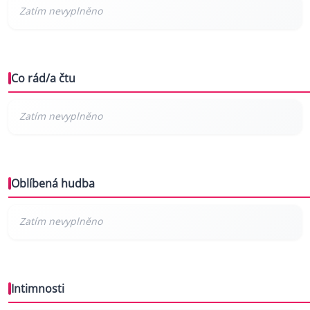
Co rád/a čtu
Oblíbená hudba
Intimnosti