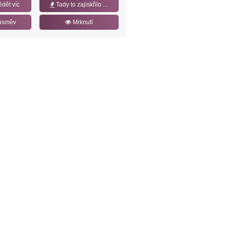
ědět víc
Tady to zajiskřilo ...
úsměv
Mrknutí