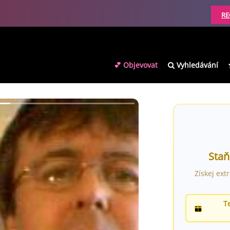
RE
💕 Objevovat
Vyhledávání
Staň
Získej ext
T