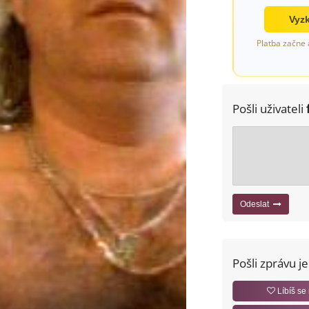
Vyzk
Platba začne 
Pošli uživateli
Odeslat
Pošli zprávu j
Líbíš se