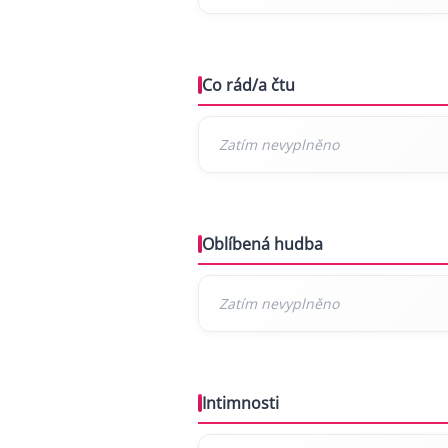
Co rád/a čtu
Oblíbená hudba
Intimnosti