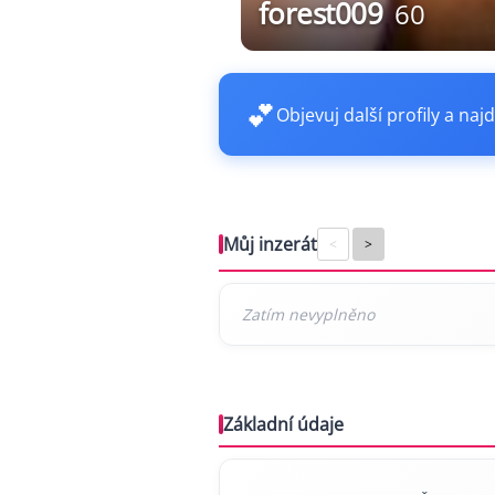
forest009
60
💕
Objevuj další profily a najd
Můj inzerát
<
>
Základní údaje