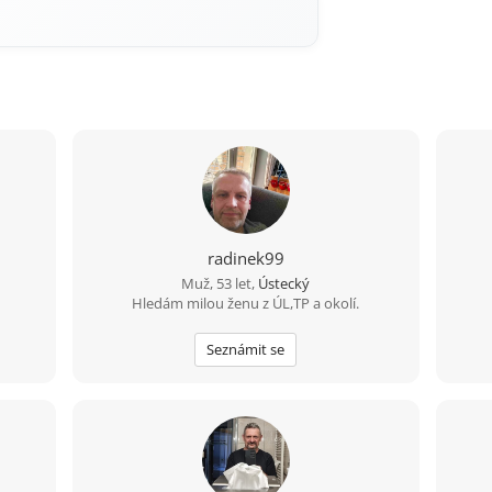
radinek99
Muž, 53 let,
Ústecký
Hledám milou ženu z ÚL,TP a okolí.
Seznámit se