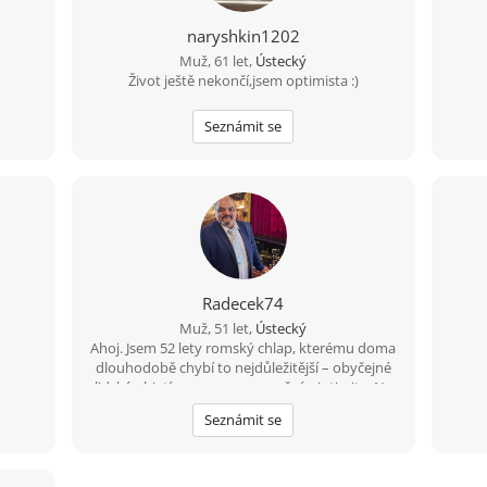
naryshkin1202
Muž, 61 let,
Ústecký
Život ještě nekončí,jsem optimista :)
Seznámit se
Radecek74
Muž, 51 let,
Ústecký
Ahoj. Jsem 52 lety romský chlap, kterému doma
dlouhodobě chybí to nejdůležitější – obyčejné
lidské objetí, opora, porozumění a intimita. Na
nic si nehraju a nechci nikoho tahat za nos,
Seznámit se
proto píšu na rovinu, jak to je. Hledám normální
a upřímnou ženu na diskrétní, ale přátelský
vztah plný vzájemné podpory. Mohu ti
nabídnout spolehlivost a férové jednání.