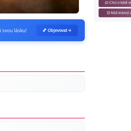
Chci o tobě v
Máš krásný 
i svou lásku!
💕 Objevovat