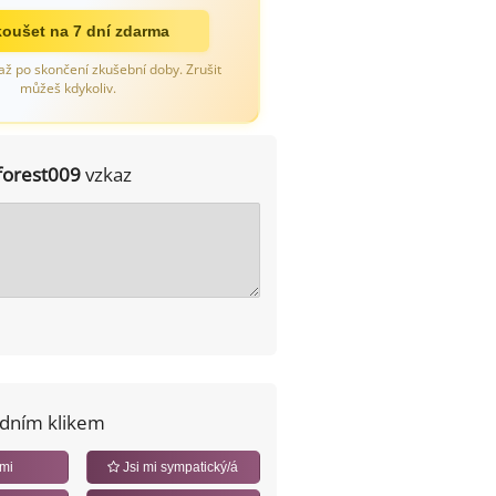
oušet na 7 dní zdarma
až po skončení zkušební doby. Zrušit
můžeš kdykoliv.
forest009
vzkaz
edním klikem
 mi
Jsi mi sympatický/á