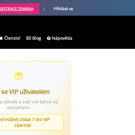
GISTRACE ZDARMA
|
Přihlásit se
Členství
Blog
Nápověda
 se VIP uživatelem
ra výhody a zvýš své šance na
seznámení.
eď můžeš získat 7 dní VIP
zdarma!