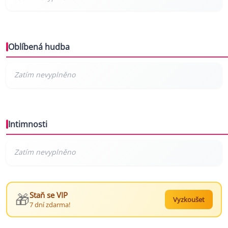
Oblíbená hudba
Intimnosti
🎁
Staň se VIP
Vyzkoušet
7 dní zdarma!