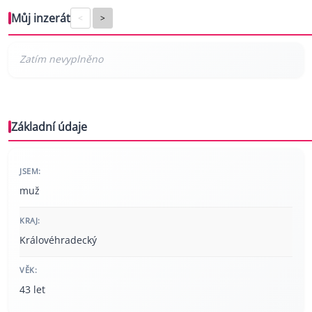
Můj inzerát
<
>
Základní údaje
JSEM:
muž
KRAJ:
Královéhradecký
VĚK:
43 let