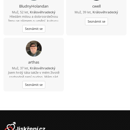
BludnyHolandan
cwell
Muž, 52 let,
Královéhradecký
Muž, 39 let,
Královéhradecký
Hledám milou a dobrosrdečnou
ženu se zájmem o umění, kulturu,
Seznámit se
památky a láskou ke zvířatům a
Seznámit se
přírodě. Rád bych s takovou ženou
spoluprožíval hezké chvíle a
vzájemně se podporoval.
arthas
Muž, 37 let,
Královéhradecký
Jsem hrdý táta takže v mém životě
rozhodně není nudno. Mám rád
aktivní odpočinek – vyrazit na
Seznámit se
procházku, do přírody nebo na výlet
je pro mě ideální způsob, jak vyčistit
hlavu. Když zrovna nelítáme venku,
rád zkouším vařit nová jídla, pustím
si dobrý film nebo si prostě jen tak
užívám zasloužený klid. Hledám
pohodovou ženu, se kterou je
sranda, má smysl pro zábavu a
nezkazí žádnou legraci. Oceníš-li můj
životní styl, ráda vyrazíš ven a máš
pro strach uděláno, budeme si