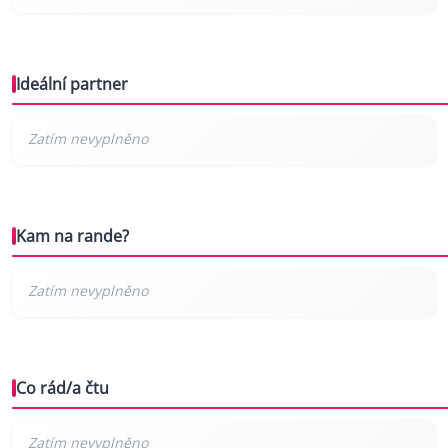
Ideální partner
Kam na rande?
Co rád/a čtu