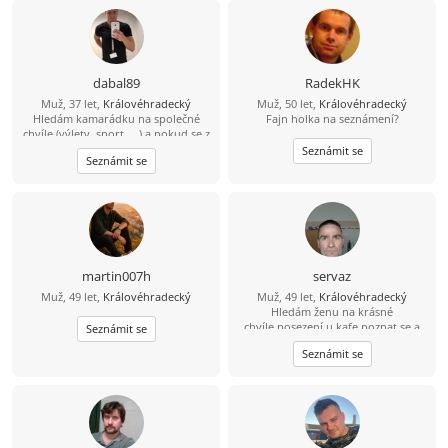
dabal89
RadekHK
Muž, 37 let,
Královéhradecký
Muž, 50 let,
Královéhradecký
Hledám kamarádku na společné
Fajn holka na seznámení?
chvíle (výlety, sport, ...) a pokud se z
toho vyklube něco víc, budu velmi
Seznámit se
Seznámit se
rád ... :-)
martin007h
servaz
Muž, 49 let,
Královéhradecký
Muž, 49 let,
Královéhradecký
Hledám ženu na krásné
chvíle,posezení u kafe,poznat se a
Seznámit se
pak se uvidí.Jízda na horském kole
Seznámit se
,lesňačky i traily.Procházka v
přírodě.A i jiné...