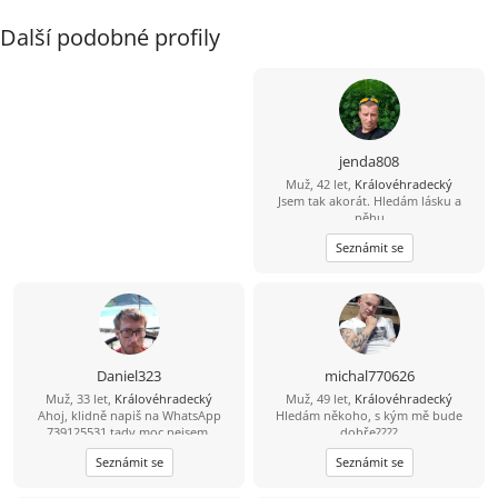
Další podobné profily
jenda808
Muž, 42 let,
Královéhradecký
Jsem tak akorát. Hledám lásku a
něhu
Seznámit se
Daniel323
michal770626
Muž, 33 let,
Královéhradecký
Muž, 49 let,
Královéhradecký
Ahoj, klidně napiš na WhatsApp
Hledám někoho, s kým mě bude
739125531 tady moc nejsem.
dobře????
Seznámit se
Seznámit se