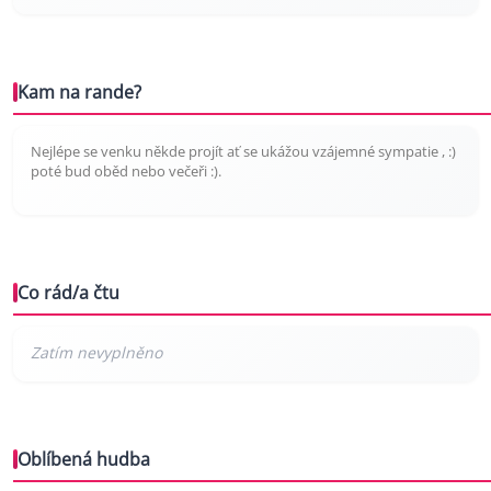
Kam na rande?
Nejlépe se venku někde projít ať se ukážou vzájemné sympatie , :)
poté bud oběd nebo večeři :).
Co rád/a čtu
Oblíbená hudba