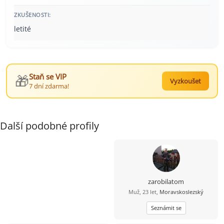
ZKUŠENOSTI:
letité
🎁
Staň se VIP
Vyzkoušet
7 dní zdarma!
Další podobné profily
zarobilatom
Muž, 23 let,
Moravskoslezský
Seznámit se