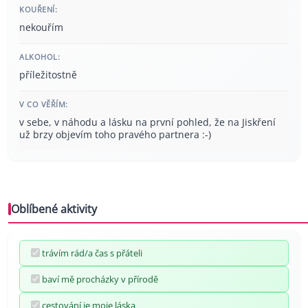
KOUŘENÍ:
nekouřím
ALKOHOL:
příležitostně
V CO VĚŘÍM:
v sebe, v náhodu a lásku na první pohled, že na Jiskření
už brzy objevím toho pravého partnera :-)
Oblíbené aktivity
trávím rád/a čas s přáteli
baví mě procházky v přírodě
cestování je moje láska