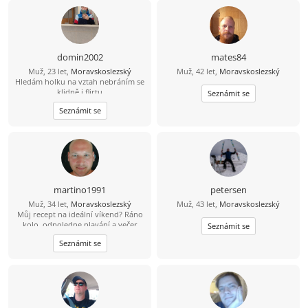
domin2002
mates84
Muž, 23 let,
Moravskoslezský
Muž, 42 let,
Moravskoslezský
Hledám holku na vztah nebráním se
klidně i flirtu
Seznámit se
Seznámit se
martino1991
petersen
Muž, 34 let,
Moravskoslezský
Muž, 43 let,
Moravskoslezský
Můj recept na ideální víkend? Ráno
kolo, odpoledne plavání a večer
Seznámit se
skvělá večeře. Výhoda pro tebe:
Seznámit se
uvařím ji já. Když zrovna nejsem v
kuchyni, dost možná mě najdeš s
prutem u vody nebo někde na
horách :). Hledám životní
partnerku.Umíš ocenit muže, co umí
uvařit i něco jiného než čaj a
instantní polévku? ????“