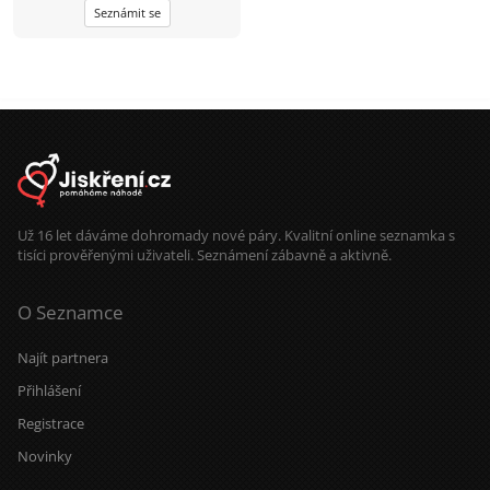
Seznámit se
Už 16 let dáváme dohromady nové páry. Kvalitní online seznamka s
tisíci prověřenými uživateli. Seznámení zábavně a aktivně.
O Seznamce
Najít partnera
Přihlášení
Registrace
Novinky