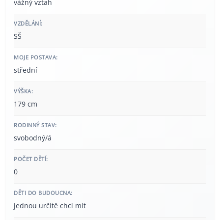
vážný vztah
VZDĚLÁNÍ:
SŠ
MOJE POSTAVA:
střední
VÝŠKA:
179 cm
RODINNÝ STAV:
svobodný/á
POČET DĚTÍ:
0
DĚTI DO BUDOUCNA:
jednou určitě chci mít