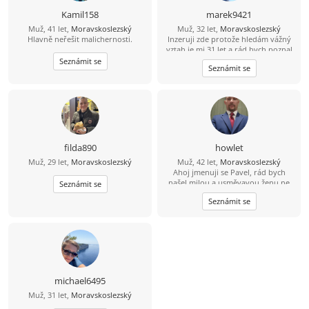
Kamil158
marek9421
Muž, 41 let,
Moravskoslezský
Muž, 32 let,
Moravskoslezský
Hlavně neřešit malichernosti.
Inzeruji zde protože hledám vážný
vztah je mi 31 let a rád bych poznal
tu pravou. Abych byl řekl pravdu
Seznámit se
Seznámit se
mám epilepsii od 15 let takže bydlím
s mamkou v Havířově nemějte mi to
za zlé. Takže prosím jen ty co to
myslí vážně. Jinak mezi mé koníčky
patří čtení mangy a anime občas
pečení (hlavně sladkého) Pokud jsi
člověk s kterým se dá sednout
normálně se sním bavit smát a
filda890
howlet
budovat vztah budu rád za tvou
Muž, 29 let,
Moravskoslezský
Muž, 42 let,
Moravskoslezský
odpověď.
Ahoj jmenuji se Pavel, rád bych
našel milou a usměvavou ženu ne
Seznámit se
jen na pokec ale pokud možno i na
Seznámit se
vážný vztah mezi 26 a 49 lety, pokud
budeš chtít ozvi se, budu moc rád
michael6495
Muž, 31 let,
Moravskoslezský