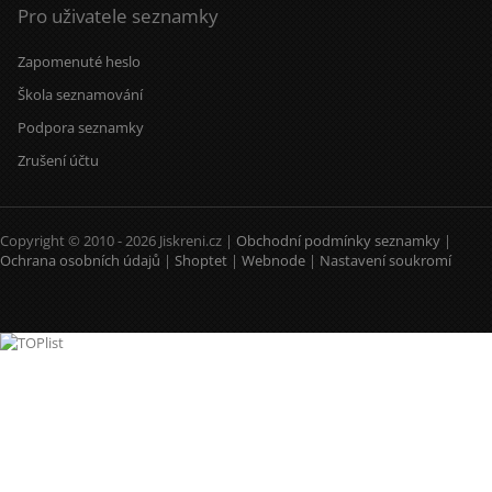
Pro uživatele seznamky
Zapomenuté heslo
Škola seznamování
Podpora seznamky
Zrušení účtu
Copyright © 2010 - 2026 Jiskreni.cz |
Obchodní podmínky seznamky
|
Ochrana osobních údajů
|
Shoptet
|
Webnode
|
Nastavení soukromí