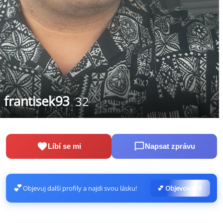
frantisek93
32
Líbí se mi
Napsat zprávu
💕
Objevuj další profily a najdi svou lásku!
💕 Objevovat