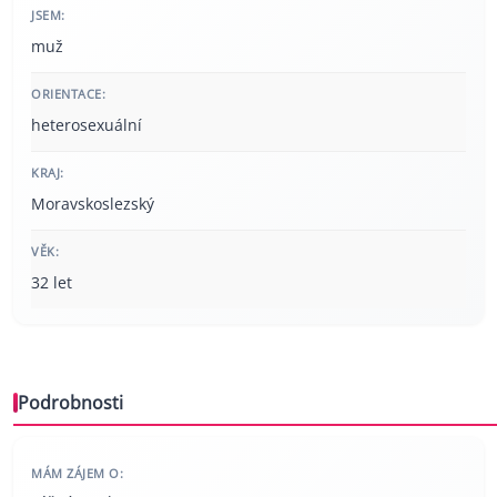
JSEM:
muž
ORIENTACE:
heterosexuální
KRAJ:
Moravskoslezský
VĚK:
32 let
Podrobnosti
MÁM ZÁJEM O: