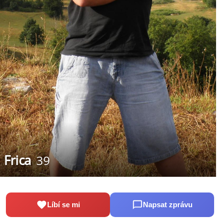
Frica
39
Líbí se mi
Napsat zprávu