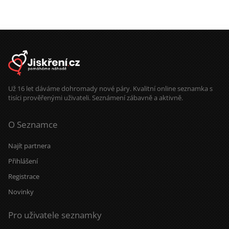
Už 16 let dáváme dohromady nové páry. Kvalitní online seznamka s
tisíci prověřenými uživateli. Seznámení zábavně a aktivně.
O Seznamce
Najít partnera
Přihlášení
Registrace
Novinky
Pro uživatele seznamky