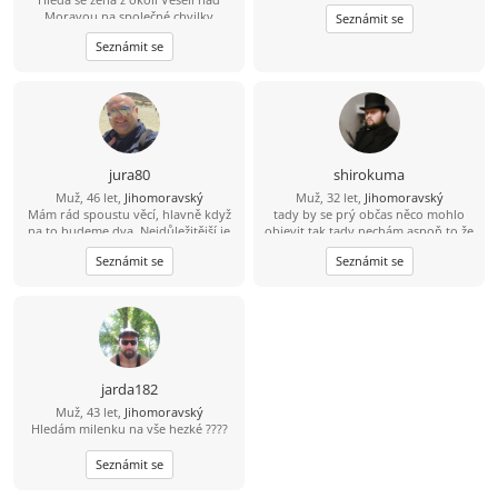
Moravou na společné chvilky
Seznámit se
Seznámit se
jura80
shirokuma
Muž, 46 let,
Jihomoravský
Muž, 32 let,
Jihomoravský
Mám rád spoustu věcí, hlavně když
tady by se prý občas něco mohlo
na to budeme dva. Nejdůležitější je
objevit tak tady nechám aspoň to že
důvěra, upřímnost a vzájemný
jsem divná osoba :D
Seznámit se
Seznámit se
respekt.
jarda182
Muž, 43 let,
Jihomoravský
Hledám milenku na vše hezké ????
Seznámit se