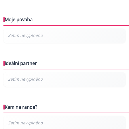
Moje povaha
Ideální partner
Kam na rande?