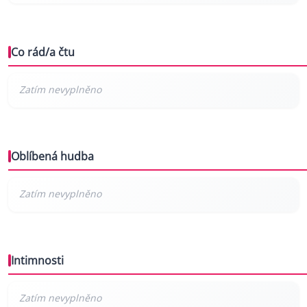
Co rád/a čtu
Oblíbená hudba
Intimnosti