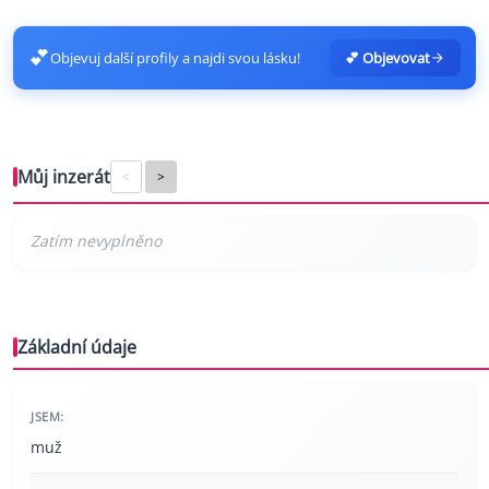
💕
Objevuj další profily a najdi svou lásku!
💕 Objevovat
Můj inzerát
<
>
Základní údaje
JSEM:
muž