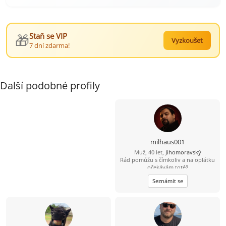
🎁
Staň se VIP
Vyzkoušet
7 dní zdarma!
Další podobné profily
milhaus001
Muž, 40 let,
Jihomoravský
Rád pomůžu s čímkoliv a na oplátku
očekávám totéž
Seznámit se