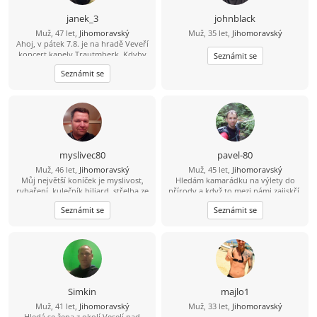
janek_3
johnblack
Muž, 47 let,
Jihomoravský
Muž, 35 let,
Jihomoravský
Ahoj, v pátek 7.8. je na hradě Veveří
koncert kapely Trautmberk. Kdyby
Seznámit se
se Ti chtělo, tak mám na Wats Appu
Seznámit se
čerstvou fotku :-) 773 908 225 Jan
myslivec80
pavel-80
Muž, 46 let,
Jihomoravský
Muž, 45 let,
Jihomoravský
Můj největší koníček je myslivost,
Hledám kamarádku na výlety do
rybaření, kulečník biliard, střelba ze
přírody a když to mezi námi zajiskří,
zbraní brokovnice, šipky, šachy
tak můžeme zkusit společnou cestu
Seznámit se
Seznámit se
petanque, kostky, mám rád psy,
životem.
zvířata, rád se bavím, tancuji, trochu
jezdím na kole, mám rád procházky,
výlety. Mám rád dobré jídlo hlavně
maso, piju víno pivo i nějakého
panáčka. Vykládám vtipy, umím si
udělat srandu i ze sebe. Jsem
normální chlap mám rád upřímnost,
Simkin
majlo1
co na srdci to na jazyku, držím slovo,
Muž, 41 let,
Jihomoravský
Muž, 33 let,
Jihomoravský
myslím že jsem férový a rovný chlap.
Hledá se žena z okolí Veselí nad