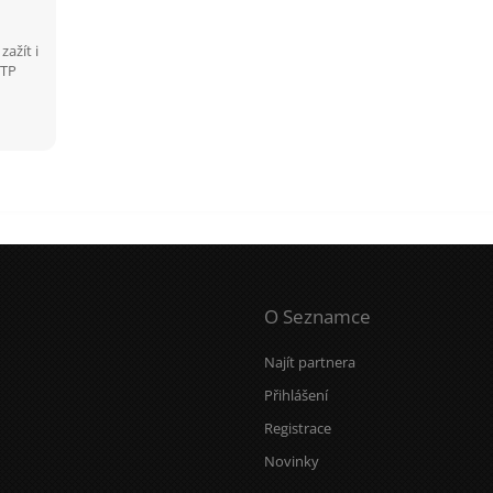
zažít i
 TP
O Seznamce
Najít partnera
Přihlášení
Registrace
Novinky