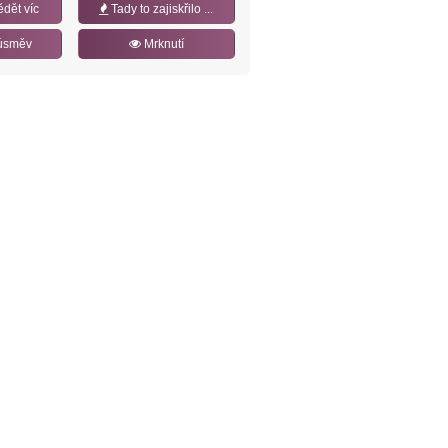
ědět víc
Tady to zajiskřilo ...
úsměv
Mrknutí