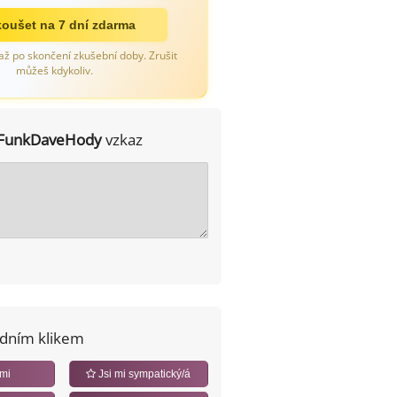
oušet na 7 dní zdarma
až po skončení zkušební doby. Zrušit
můžeš kdykoliv.
FunkDaveHody
vzkaz
edním klikem
 mi
Jsi mi sympatický/á