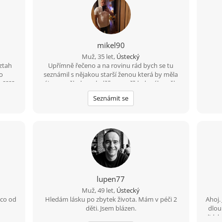
mikel90
Muž, 35 let,
Ústecký
ztah
Upřímně řečeno a na rovinu rád bych se tu
o
seznámil s nějakou starší ženou která by měla
k ????
zájem o někoho mladšího například mého věku
rád
a mám i rodinu děti tak by to nevadilo
Seznámit se
ženu
lupen77
Muž, 49 let,
Ústecký
 co od
Hledám lásku po zbytek života. Mám v péči 2
Ahoj.
děti. Jsem blázen.
dlou
lidsk