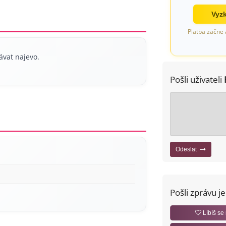
Vyzk
Platba začne 
ávat najevo.
Pošli uživateli
Odeslat
Pošli zprávu j
Líbíš se