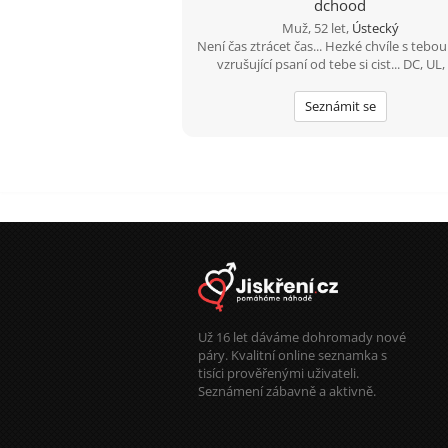
dchood
Muž, 52 let,
Ústecký
Není čas ztrácet čas... Hezké chvíle s tebou 
vzrušující psaní od tebe si cist... DC, UL,
Seznámit se
Už 16 let dáváme dohromady nové
páry. Kvalitní online seznamka s
tisíci prověřenými uživateli.
Seznámení zábavně a aktivně.