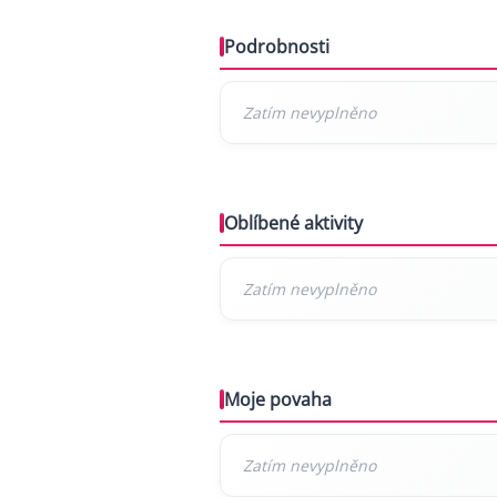
Podrobnosti
Oblíbené aktivity
Moje povaha