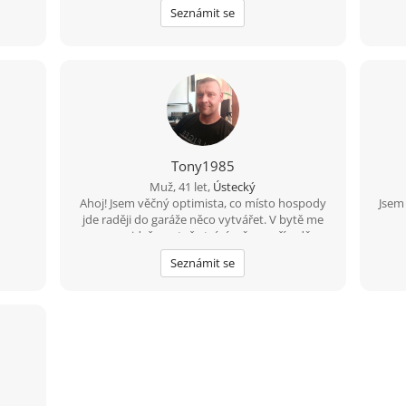
nic
Seznámit se
proto
a u
v
n
Hledá
že
opo
chyb
Tony1985
Muž, 41 let,
Ústecký
Ahoj! Jsem věčný optimista, co místo hospody
Jsem
jde raději do garáže něco vytvářet. V bytě me
moc nenajdeš, protože trávím čas v přírodě na
houbách, na rybách... Hledám tu ideálně
Seznámit se
partnerku do života, kdo ví kam nás to zavede
????