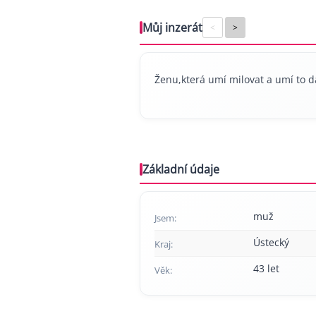
Můj inzerát
<
>
Ženu,která umí milovat a umí to d
Základní údaje
muž
Jsem:
Ústecký
Kraj:
43 let
Věk: