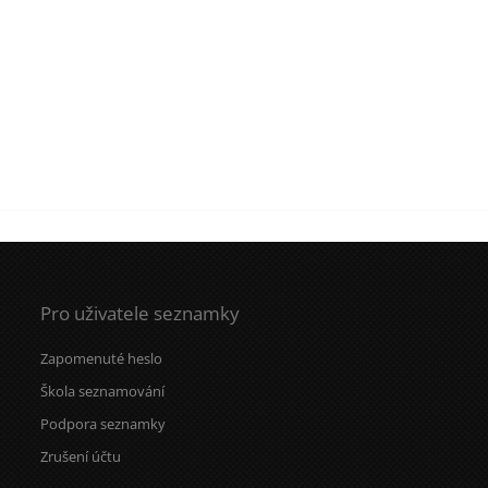
Pro uživatele seznamky
Zapomenuté heslo
Škola seznamování
Podpora seznamky
Zrušení účtu