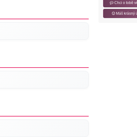
Chci o tobě v
Máš krásný 