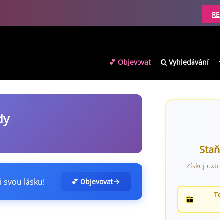
RE
💕 Objevovat
Vyhledávání
dy
Staň
Získej ext
i svou lásku!
💕 Objevovat
T