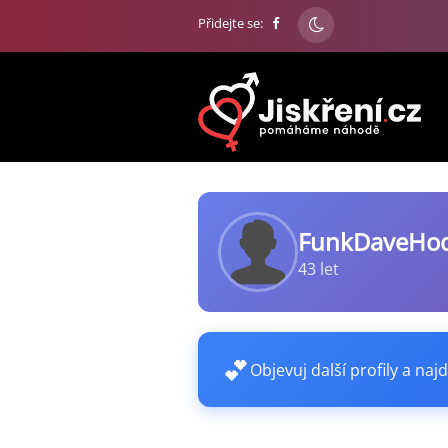
Přidejte se:
FunkDaveHo
43 let
💕
Objevuj další profily a najd