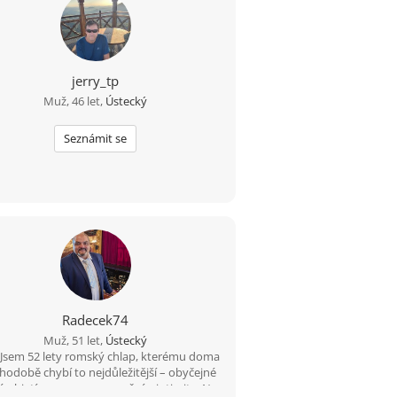
jerry_tp
Muž, 46 let,
Ústecký
Seznámit se
Radecek74
Muž, 51 let,
Ústecký
 Jsem 52 lety romský chlap, kterému doma
hodobě chybí to nejdůležitější – obyčejné
é objetí, opora, porozumění a intimita. Na