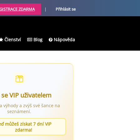
GISTRACE ZDARMA
|
Přihlásit se
Členství
Blog
Nápověda
 se VIP uživatelem
ra výhody a zvýš své šance na
seznámení.
eď můžeš získat 7 dní VIP
zdarma!