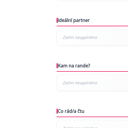
Ideální partner
Kam na rande?
Co rád/a čtu