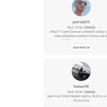
jastrzab33
Muž, 33 let,
Ústecký
Ahoj???? jsem Damian a hledám vážný v
nebo přátelství uvidíme k čemu nás t
doprovodí ???? jsem veselý a vtipný týpe
občas s nutkou černého humoru ???? 
Seznámit se
poznám tuhle cestu nějakou zajímavou 
????
Kalaan98
Muž, 32 let,
Ústecký
Jsem muž 26 let hledám slečnu 18-25 co ví
života chce