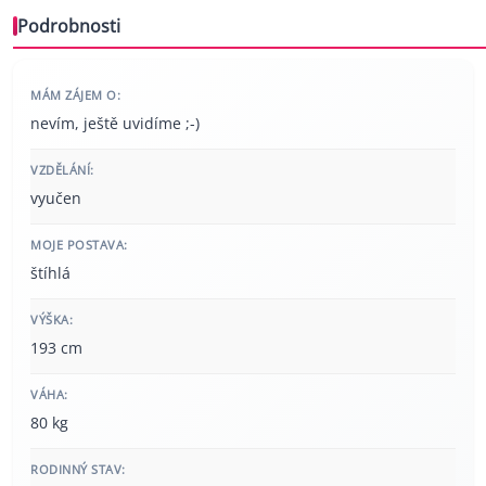
Podrobnosti
MÁM ZÁJEM O:
nevím, ještě uvidíme ;-)
VZDĚLÁNÍ:
vyučen
MOJE POSTAVA:
štíhlá
VÝŠKA:
193 cm
VÁHA:
80 kg
RODINNÝ STAV: