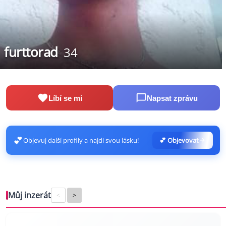
furttorad
34
Líbí se mi
Napsat zprávu
💕
Objevuj další profily a najdi svou lásku!
💕 Objevovat
Můj inzerát
<
>