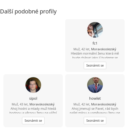
Další podobné profily
fc1
Muž, 42 let,
Moravskoslezský
Hledám normální ženu která mě
bude chápat jako jí budeme se
podporovat navzájem v dobrém i
Seznámit se
zlem nesnáším nevěru a která ví co
od života chce
sipol
howlet
Muž, 43 let,
Moravskoslezský
Muž, 42 let,
Moravskoslezský
Ahoj hodni a mlady muž hledá
Ahoj jmenuji se Pavel, rád bych
hodnou a věrnou ženu na vážní
našel milou a usměvavou ženu ne
seznámení lásku .
jen na pokec ale pokud možno i na
Seznámit se
Seznámit se
vážný vztah mezi 26 a 49 lety, pokud
budeš chtít ozvi se, budu moc rád