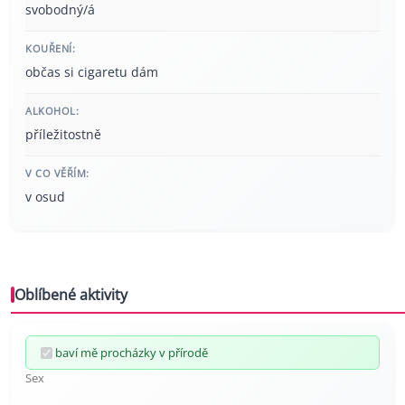
svobodný/á
KOUŘENÍ:
občas si cigaretu dám
ALKOHOL:
příležitostně
V CO VĚŘÍM:
v osud
Oblíbené aktivity
baví mě procházky v přírodě
Sex