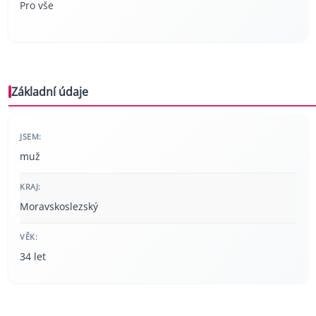
Pro vše
Základní údaje
JSEM:
muž
KRAJ:
Moravskoslezský
VĚK:
34 let