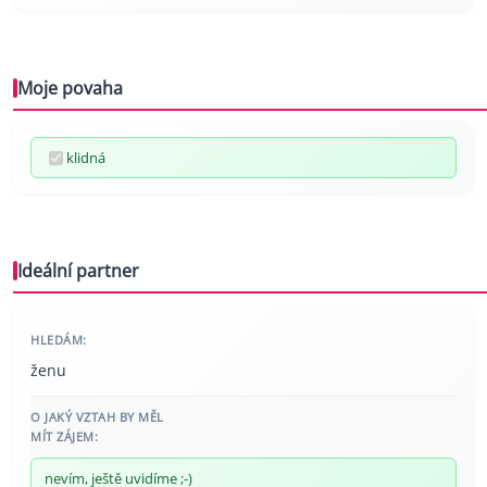
Moje povaha
klidná
Ideální partner
HLEDÁM:
ženu
O JAKÝ VZTAH BY MĚL
MÍT ZÁJEM:
nevím, ještě uvidíme ;-)