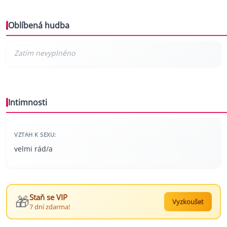
Oblíbená hudba
Intimnosti
VZTAH K SEXU:
velmi rád/a
🎁
Staň se VIP
Vyzkoušet
7 dní zdarma!