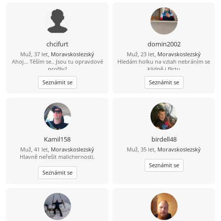
chcifurt
domin2002
Muž, 37 let,
Moravskoslezský
Muž, 23 let,
Moravskoslezský
Ahoj... Těším se.. Jsou tu opravdové
Hledám holku na vztah nebráním se
profily?
klidně i flirtu
Seznámit se
Seznámit se
Kamil158
birdell48
Muž, 41 let,
Moravskoslezský
Muž, 35 let,
Moravskoslezský
Hlavně neřešit malichernosti.
Seznámit se
Seznámit se