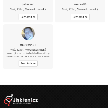
petersen
mates84
Muž, 43 let,
Moravskoslezský
Muž, 42 let,
Moravskoslezský
Seznámit se
Seznámit se
marek9421
Muž, 32 let,
Moravskoslezský
Inzeruji zde protože hledám vážný
vztah je mi 31 let a rád bych poznal
tu pravou. Abych byl řekl pravdu
Seznámit se
mám epilepsii od 15 let takže bydlím
s mamkou v Havířově nemějte mi to
za zlé. Takže prosím jen ty co to
myslí vážně. Jinak mezi mé koníčky
patří čtení mangy a anime občas
pečení (hlavně sladkého) Pokud jsi
člověk s kterým se dá sednout
normálně se sním bavit smát a
budovat vztah budu rád za tvou
odpověď.