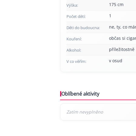
175 cm
Výška:
1
Počet dětí:
ne, ty, co má
Děti do budoucna:
občas si cig
Kouření:
příležitostně
Alkohol:
v osud
V co věřím:
Oblíbené aktivity