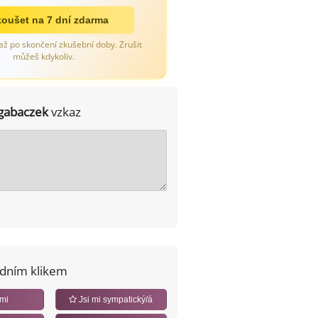
oušet na 7 dní zdarma
až po skončení zkušební doby. Zrušit
můžeš kdykoliv.
gabaczek
vzkaz
edním klikem
 mi
Jsi mi sympatický/á