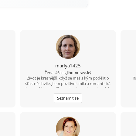
mariya1425
Žena, 46 let,
Jihomoravský
Život je krásnější, když se máš s kým podělit o
R
šťastné chvíle. Jsem pozitivní, milá a romantická
žena. Vážím si upřímnosti, věrnosti a rodinných
hodnot. Doufám, že potkám muže, který hledá
Seznámit se
opravdovou lásku, a ne jen krátkodobé
seznámení. Pokud jsi to právě ty, pošli mi svůj е-
mаil.