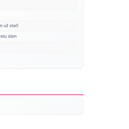
m už stačí
aretu dám