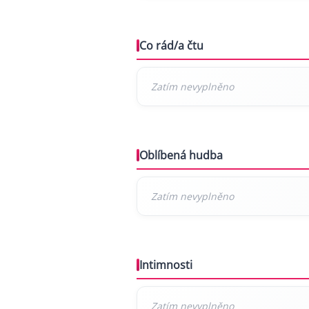
Co rád/a čtu
Oblíbená hudba
Intimnosti