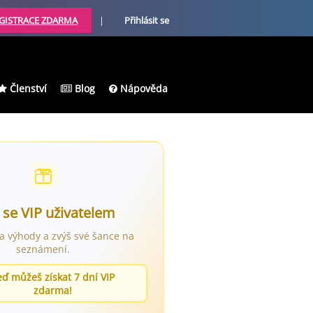
GISTRACE ZDARMA
|
Přihlásit se
Členství
Blog
Nápověda
 se VIP uživatelem
ra výhody a zvýš své šance na
seznámení.
eď můžeš získat 7 dní VIP
zdarma!