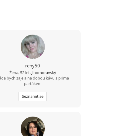
reny50
Žena, 52 let,
Jihomoravský
áda bych zajela na dobou kávu s prima
partákem
Seznámit se