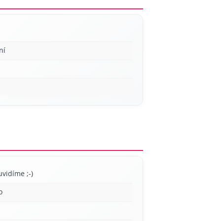
ní
uvidíme ;-)
o