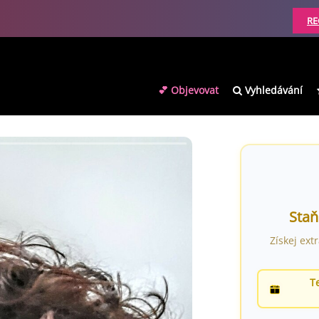
RE
💕 Objevovat
Vyhledávání
Staň
Získej ext
T