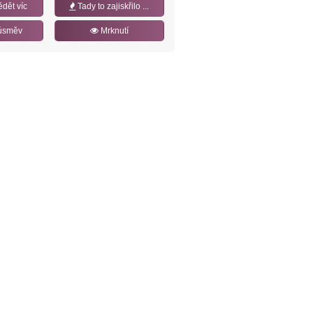
ědět víc
Tady to zajiskřilo ...
úsměv
Mrknutí