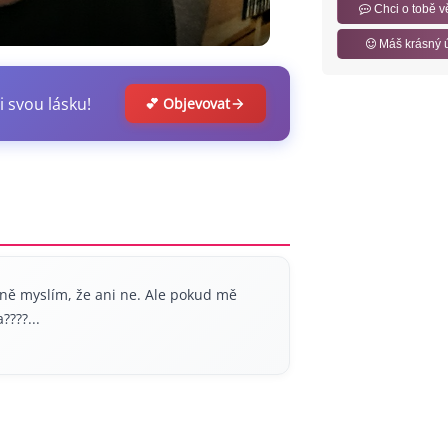
Chci o tobě v
Máš krásný 
i svou lásku!
💕 Objevovat
ně myslím, že ani ne. Ale pokud mě
???...