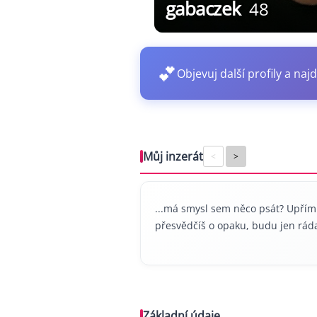
gabaczek
48
💕
Objevuj další profily a najd
Můj inzerát
<
>
...má smysl sem něco psát? Upřím
přesvědčíš o opaku, budu jen ráda?
Základní údaje