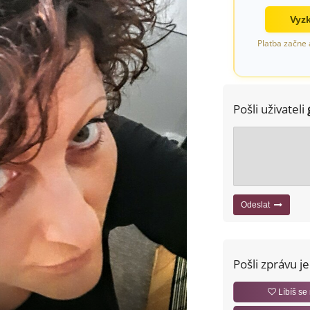
Vyzk
Platba začne 
Pošli uživateli
Odeslat
Pošli zprávu j
Líbíš se