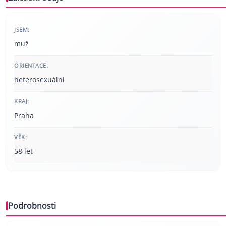
JSEM:
muž
ORIENTACE:
heterosexuální
KRAJ:
Praha
VĚK:
58 let
Podrobnosti