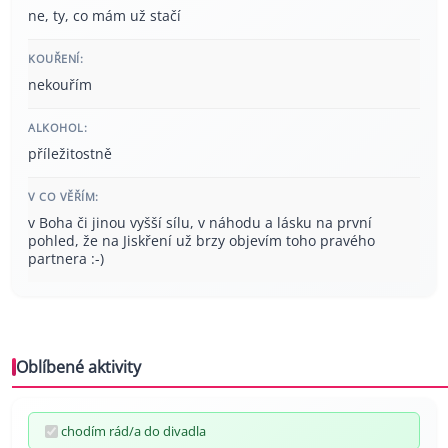
ne, ty, co mám už stačí
KOUŘENÍ:
nekouřím
ALKOHOL:
příležitostně
V CO VĚŘÍM:
v Boha či jinou vyšší sílu, v náhodu a lásku na první
pohled, že na Jiskření už brzy objevím toho pravého
partnera :-)
Oblíbené aktivity
chodím rád/a do divadla