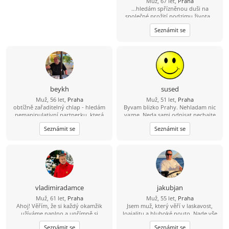
Muž, 67 let,
Praha
...hledám spřízněnou duši na
společné prožití podzimu života...
Seznámit se
beykh
sused
Muž, 56 let,
Praha
Muž, 51 let,
Praha
obtížně zařaditelný chlap - hledám
Byvam blizko Prahy. Nehladam nic
nemanipulativní partnerku, která
vazne. Neda sami odpisat nechajte
nenosí masky, netahá za sebou stíny
kontakt.
Seznámit se
Seznámit se
a nemá zálibu v dramatech.... Je
taková? je jich málo, pro takovou si
rád dojedu kamkoliv....
vladimiradamce
jakubjan
Muž, 61 let,
Praha
Muž, 55 let,
Praha
Ahoj! Věřím, že si každý okamžik
Jsem muž, který věří v laskavost,
užíváme naplno a upřímně si
loajalitu a hluboké pouto. Nade vše
užíváme malých radostí života. Miluji
si cením upřímnosti a sním o tom, že
Seznámit se
Seznámit se
objevování nových míst, ať už je to
budu sdílet jednoduché a krásné