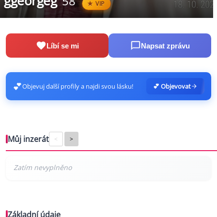
ggeorgeg
58
VIP
Líbí se mi
Napsat zprávu
💕
Objevuj další profily a najdi svou lásku!
💕 Objevovat
Můj inzerát
<
>
Základní údaje