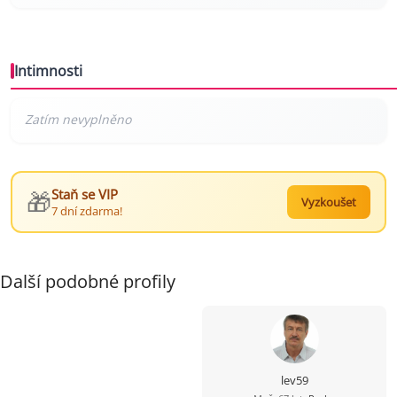
Intimnosti
🎁
Staň se VIP
Vyzkoušet
7 dní zdarma!
Další podobné profily
lev59