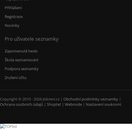
Přihlášení
Registrace
Novinky
Pro uživatele seznamky
Zapomenuté heslo
Škola seznamování
Podpora seznamky
Zrušení účtu
Copyright © 2010 - 2026 Jiskreni.cz |
Obchodní podmínky seznamky
|
Ochrana osobních údajů
|
Shoptet
|
Webnode
|
Nastavení soukromí