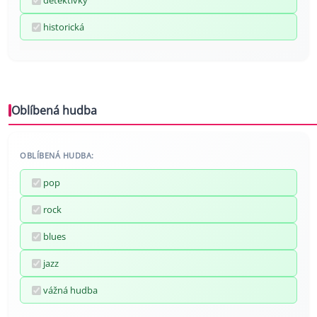
detektivky
historická
Oblíbená hudba
OBLÍBENÁ HUDBA:
pop
rock
blues
jazz
vážná hudba