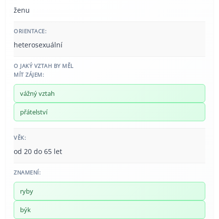
ženu
ORIENTACE:
heterosexuální
O JAKÝ VZTAH BY MĚL
MÍT ZÁJEM:
vážný vztah
přátelství
VĚK:
od 20 do 65 let
ZNAMENÍ:
ryby
býk