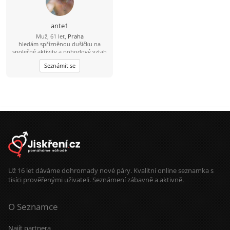
ante1
Muž, 61 let,
Praha
hledám spřízněnou dušičku na
společné aktivity a pohodový vztah
Seznámit se
Už 16 let dáváme dohromady nové páry. Kvalitní online seznamka s
tisíci prověřenými uživateli. Seznámení zábavně a aktivně.
O Seznamce
Najít partnera