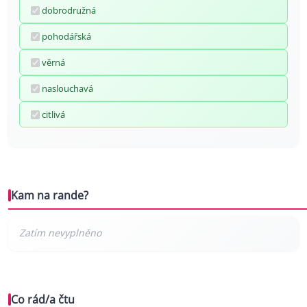
dobrodružná
pohodářská
věrná
naslouchavá
citlivá
Kam na rande?
Co rád/a čtu