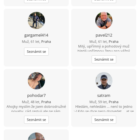
spontánní výlet autem nebo
životní okamžiky s někým, kdo se v
objevování útulné kavárny v centru
něm cítí jako doma.
města. Přátelé mě často popisují
jako starostlivou, dobrodružnou a
dobrou posluchačku. Jsem nadšená
pro [vaše zájmy, např. hudba,
fitness, vaření, cestování] a ráda se o
gargamel414
pavel212
tyto zážitky dělím s někým
Muž, 61 let,
Praha
Muž, 61 let,
Praha
výjimečným. Věřím, že upřímnost,
Milý, upřímný a pohodový muž
laskavost a dobrý smysl pro humor
hledá upřímnou ženu pro vážný
jsou klíčovými ingrediencemi pro
Seznámit se
vztah. Věřím, že důvěra, respekt a
smysluplné spojení. Hledám
Seznámit se
dobrá komunikace jsou základem
upřímnou, pozitivní ženu, která si
trvalé lásky. Pokud hledáš něco
ráda popovídá, smích a je otevřená
opravdového, rád tě poznám.
novým dobrodružstvím. Pokud si
vážíte upřímnosti a trochy
spontánnosti, možná si budeme
rozumět! Uvidíme, kam nás tato
cesta zavede. ????
pohodar7
satram
Muž, 48 let,
Praha
Muž, 59 let,
Praha
Ahojky myslím že jsem dobrodružné
Hledám, nehledám ... není to jedno
povahy, rád cestuji ale ne sám.
;-) Kdo se chce neco dozvedet ... at se
Rekreačně sportuji a rád bych tu
zepta.
Seznámit se
Seznámit se
našel kamarádku která úplně neví co
s volným víkendem.