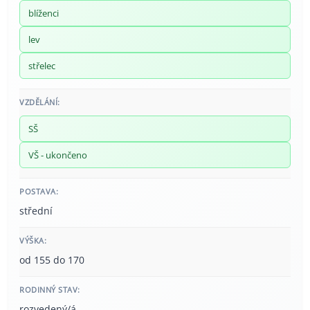
blíženci
lev
střelec
VZDĚLÁNÍ:
SŠ
VŠ - ukončeno
POSTAVA:
střední
VÝŠKA:
od 155 do 170
RODINNÝ STAV:
rozvedený/á