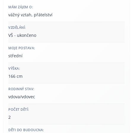
MÁM ZÁJEM O:
vážný vztah, přátelství
VZDĚLÁNÍ:
VŠ - ukončeno
MOJE POSTAVA:
střední
VÝŠKA:
166 cm
RODINNÝ STAV:
vdova/vdovec
POČET DĚTÍ:
2
DĚTI DO BUDOUCNA: