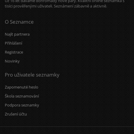
Už 16 let dáváme dohromady nové páry. Kvalitní online seznamka s
tisíci prověřenými uživateli. Seznámení zábavně a aktivně.
O Seznamce
Najít partnera
Přihlášení
Registrace
Novinky
Pro uživatele seznamky
Zapomenuté heslo
Škola seznamování
Podpora seznamky
Zrušení účtu