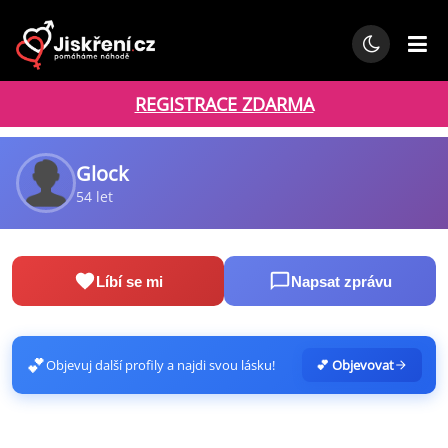
REGISTRACE ZDARMA
Glock
54 let
Líbí se mi
Napsat zprávu
💕
Objevuj další profily a najdi svou lásku!
💕 Objevovat