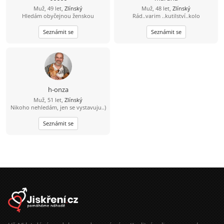
Muž, 49 let,
Zlínský
Muž, 48 let,
Zlínský
Hledám obyčejnou ženskou
Rád..varim ..kutilství..kolo
Seznámit se
Seznámit se
h-onza
Muž, 51 let,
Zlínský
Nikoho nehledám, jen se vystavuju..)
Seznámit se