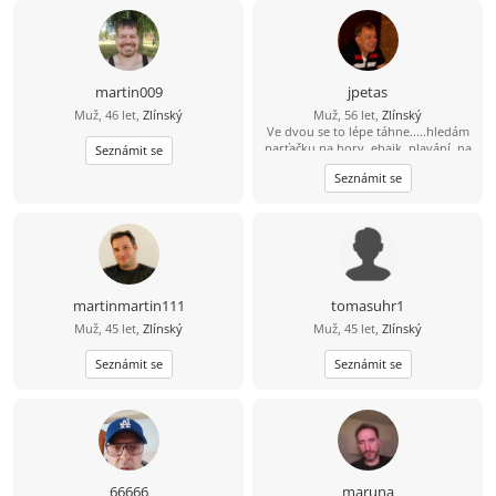
můžeme se zkusit seznámit.
martin009
jpetas
Muž, 46 let,
Zlínský
Muž, 56 let,
Zlínský
Ve dvou se to lépe táhne.....hledám
parťačku na hory, ebajk, plavání, na
Seznámit se
fajn zážitky i běžné dny. Holku s
Seznámit se
kterým mi bude fajn. Pokud tě můj
profil zaujal... šest nula osm šest
jedna pet čtyři devět nula
martinmartin111
tomasuhr1
Muž, 45 let,
Zlínský
Muž, 45 let,
Zlínský
Seznámit se
Seznámit se
66666
maruna