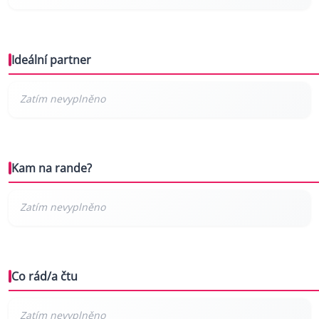
Ideální partner
Kam na rande?
Co rád/a čtu