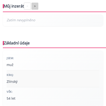
Můj inzerát
<
>
Základní údaje
JSEM:
muž
KRAJ:
Zlínský
VĚK:
54 let