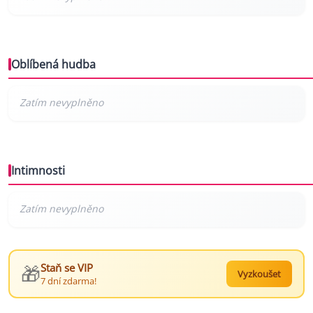
Oblíbená hudba
Intimnosti
🎁
Staň se VIP
Vyzkoušet
7 dní zdarma!