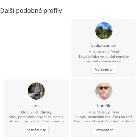
Další podobné profily
vadianvadian
Muž, 50 let,
Zlínský
Když je žába ve studni nemůže
poznat šumění moře
Seznámit se
ares
hanzlik
Muž, 50 let,
Zlínský
Muž, 55 let,
Zlínský
Ahoj, jsem svobodný se zájmem o
Ahojte, nehledám zde lásku na celý
přírodu, cestování, výlety, sport a
život, ale spíše vášeň a chuť trochu si
rád bych poznal fajn holku do
ještě užít sexu. Nabízím diskrétnost,
Seznámit se
Seznámit se
pohody i nepohody...
serióznost, mobilitu a hlavně velkou
chuť. Pokud jsi na tom podobně,