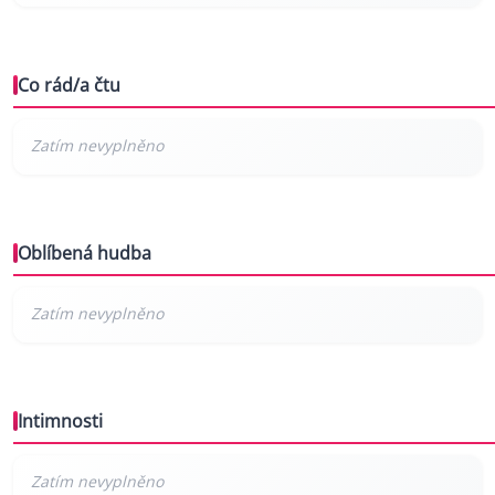
Co rád/a čtu
Oblíbená hudba
Intimnosti