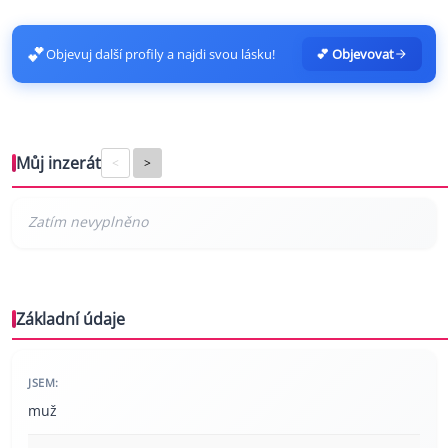
💕
Objevuj další profily a najdi svou lásku!
💕 Objevovat
Můj inzerát
<
>
Základní údaje
JSEM:
muž