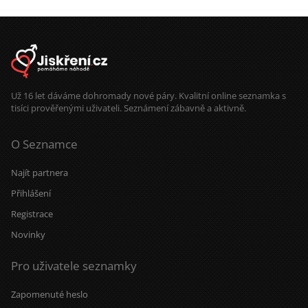
Už 16 let dáváme dohromady nové páry. Kvalitní online seznamka s
tisíci prověřenými uživateli. Seznámení zábavně a aktivně.
O Seznamce
Najít partnera
Přihlášení
Registrace
Novinky
Pro uživatele seznamky
Zapomenuté heslo