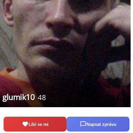
glumik10
48
Líbí se mi
Napsat zprávu