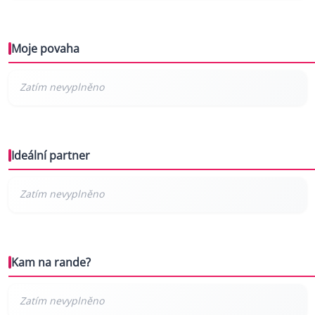
Moje povaha
Ideální partner
Kam na rande?