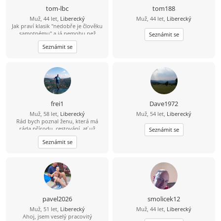
tom-lbc
tom188
Muž, 44 let,
Liberecký
Muž, 44 let,
Liberecký
Jak praví klasik "nedobře je člověku
samotnému" a já nemohu než
Seznámit se
souhlasit. Hledám fajn Liberečandu,
Seznámit se
ideálně veselou baculku co ráda
vaří/peče, neb já rád jím :-D A teď
vážně - nehodlám být sponzorem
ani lacinou pracovní silou, ale chci
být ženě přínosem svou společností.
Rád bych ideálně ženu se vším
všudy, ale jsem vděčen i za "pouhé"
přátelství, samota je zkrátka krutá :-(
frei1
Dave1972
Muž, 58 let,
Liberecký
Muž, 54 let,
Liberecký
Rád bych poznal ženu, která má
ráda přírodu, cestování, ať už
Seznámit se
obytným autem, na motorce, na
Seznámit se
kole a nebo výlet pěšky. Ráda zajde
do kina. Nebo na dovolenou k moři.
Možností je mnoho.
pavel2026
smolicek12
Muž, 51 let,
Liberecký
Muž, 44 let,
Liberecký
Ahoj, jsem veselý pracovitý