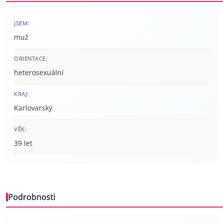
JSEM:
muž
ORIENTACE:
heterosexuální
KRAJ:
Karlovarský
VĚK:
39 let
Podrobnosti