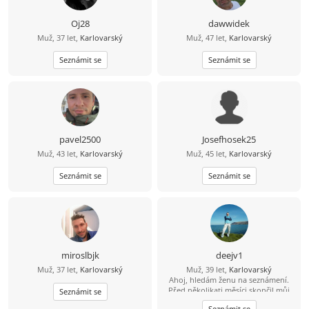
Oj28
dawwidek
Muž, 37 let,
Karlovarský
Muž, 47 let,
Karlovarský
Seznámit se
Seznámit se
pavel2500
Josefhosek25
Muž, 43 let,
Karlovarský
Muž, 45 let,
Karlovarský
Seznámit se
Seznámit se
miroslbjk
deejv1
Muž, 37 let,
Karlovarský
Muž, 39 let,
Karlovarský
Ahoj, hledám ženu na seznámení.
Před několikati měsíci skončil můj
Seznámit se
bývalí vztah. Teď chci potkat
Seznámit se