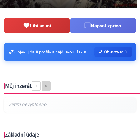
Líbí se mi
Napsat zprávu
💕
Objevuj další profily a najdi svou lásku!
💕 Objevovat
Můj inzerát
<
>
Základní údaje