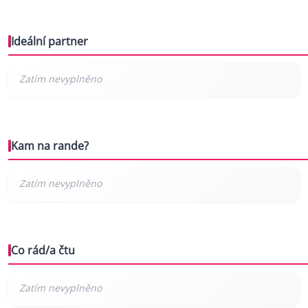
Ideální partner
Kam na rande?
Co rád/a čtu