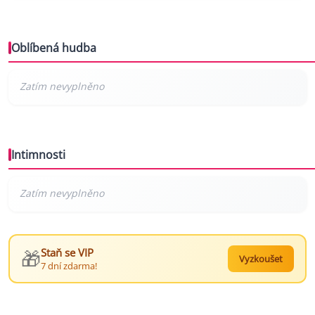
Oblíbená hudba
Intimnosti
🎁
Staň se VIP
Vyzkoušet
7 dní zdarma!