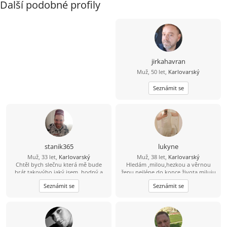
Další podobné profily
jirkahavran
Muž, 50 let,
Karlovarský
Seznámit se
stanik365
lukyne
Muž, 33 let,
Karlovarský
Muž, 38 let,
Karlovarský
Chtěl bych slečnu která mě bude
Hledám ,milou,hezkou a věrnou
brát takovýho jaký jsem, hodný a
ženu nejlépe do konce života,miluju
romantický a věrný a přátelský, jo a
přírodu,jízdu na kole, masáže,more,
Seznámit se
Seznámit se
ještě která by chtěla ještě se mnou
sluníčko,poznávání nových zemí
pět dětí.