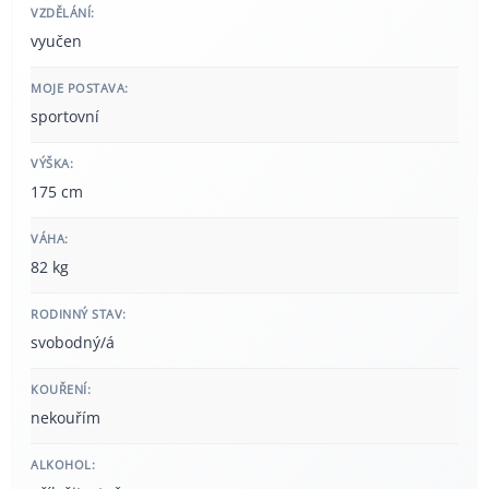
VZDĚLÁNÍ:
vyučen
MOJE POSTAVA:
sportovní
VÝŠKA:
175 cm
VÁHA:
82 kg
RODINNÝ STAV:
svobodný/á
KOUŘENÍ:
nekouřím
ALKOHOL: