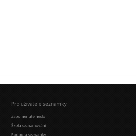
Pro uživatele seznamky
Zapomenuté heslo
Škola seznamování
Podpora seznamky