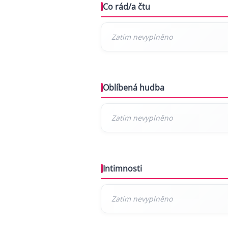
Co rád/a čtu
Oblíbená hudba
Intimnosti