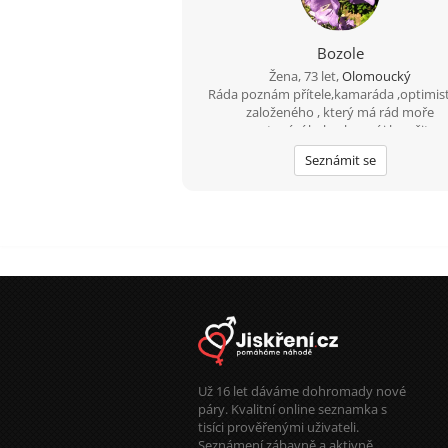
Bozole
Žena, 73 let,
Olomoucký
Ráda poznám přítele,kamaráda ,optimist
založeného , který má rád moře
cestování,kolo,ale umí i lenošit.
Seznámit se
Už 16 let dáváme dohromady nové
páry. Kvalitní online seznamka s
tisíci prověřenými uživateli.
Seznámení zábavně a aktivně.