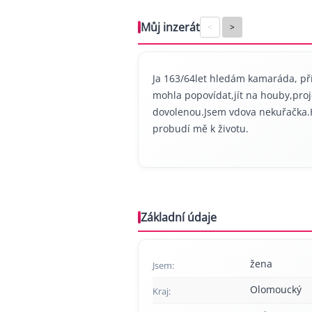
Můj inzerát
<
>
Ja 163/64let hledám kamaráda, pří
mohla popovídat,jít na houby,projet
dovolenou.Jsem vdova nekuřačka.
probudí mě k životu.
Základní údaje
žena
Jsem:
Olomoucký
Kraj: