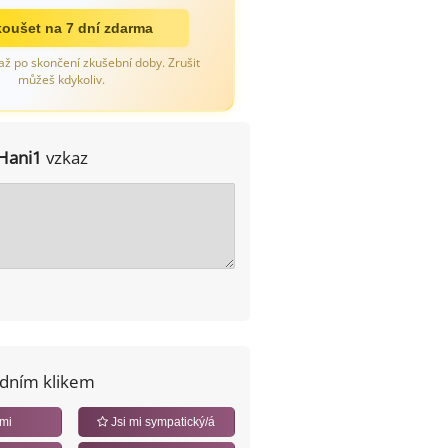
oušet na 7 dní zdarma
až po skončení zkušební doby. Zrušit
můžeš kdykoliv.
Hani1
vzkaz
edním klikem
 mi
Jsi mi sympatický/á