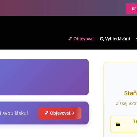
RE
💕 Objevovat
Vyhledávání
Staň
Získej ext
i svou lásku!
💕 Objevovat
T