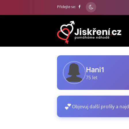
Přidejte se:
Hani1
75 let
💕
Objevuj další profily a najd