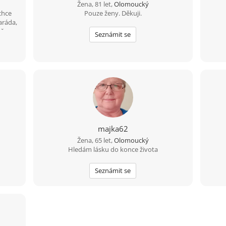
Žena, 81 let,
Olomoucký
chce
Pouze ženy. Děkuji.
aráda,
 času
Seznámit se
í i
majka62
Žena, 65 let,
Olomoucký
Hledám lásku do konce života
Seznámit se