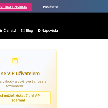
GISTRACE ZDARMA
|
Přihlásit se
Členství
Blog
Nápověda
 se VIP uživatelem
ra výhody a zvýš své šance na
seznámení.
eď můžeš získat 7 dní VIP
zdarma!