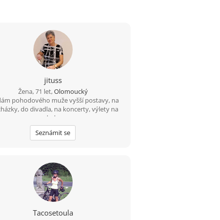
jituss
Žena, 71 let,
Olomoucký
dám pohodového muže vyšší postavy, na
házky, do divadla, na koncerty, výlety na
kole
Seznámit se
Tacosetoula