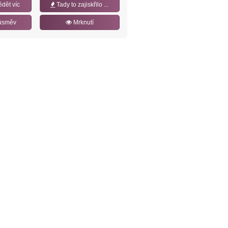
ědět víc
Tady to zajiskřilo ...
úsměv
Mrknutí