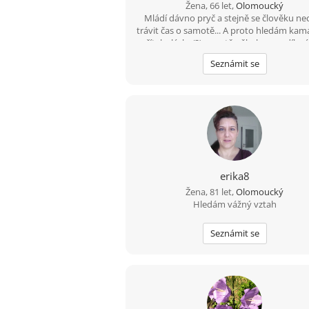
Žena, 66 let,
Olomoucký
Mládí dávno pryč a stejně se člověku ne
trávit čas o samotě... A proto hledám kam
přítele, lásku(?), prostě někoho na sdílení
při společných aktivitách, sdílení radost
Seznámit se
starostí...
erika8
Žena, 81 let,
Olomoucký
Hledám vážný vztah
Seznámit se