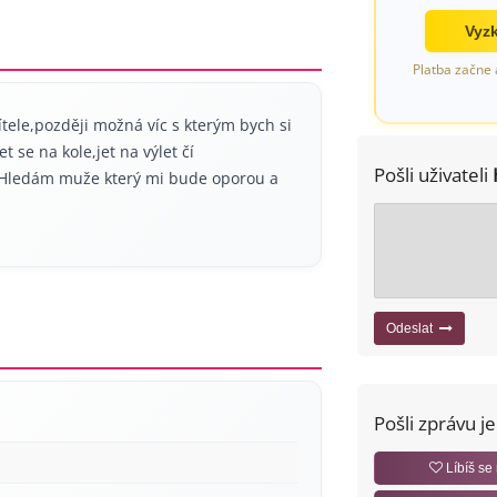
Vyzk
Platba začne 
tele,později možná víc s kterým bych si
 se na kole,jet na výlet čí
Pošli uživateli
Hledám muže který mi bude oporou a
Odeslat
Pošli zprávu j
Líbíš se