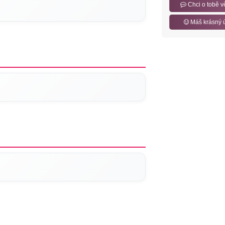
Chci o tobě v
Máš krásný 