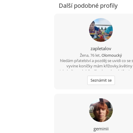
Další podobné profily
zapletalov
Žena, 76 let,
Olomoucký
hledám přatelství a pozděj se uvidi co se
vyvine koníčky mám křížovky,květiny
jakekoliv podobě ,přírodu ,zahradničeni ,a
dobrou kávu když je ji s kym vypit
Seznámit se
geminii