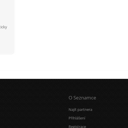
icky
O Seznamce
Najít partnera
Přihlášení
Registrace