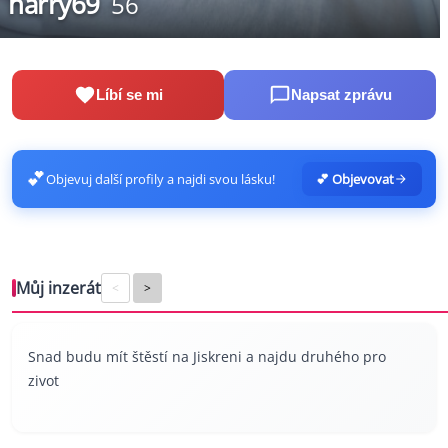
harry69
56
Líbí se mi
Napsat zprávu
💕
Objevuj další profily a najdi svou lásku!
💕 Objevovat
Můj inzerát
<
>
Snad budu mít štěstí na Jiskreni a najdu druhého pro
zivot