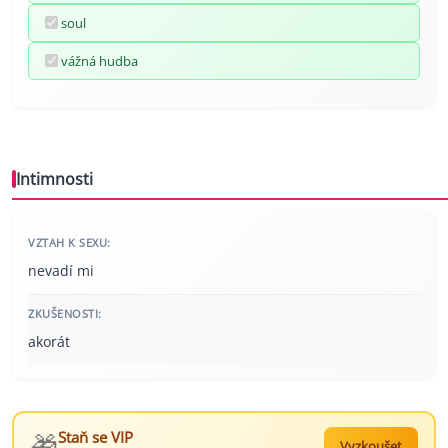
soul
vážná hudba
Intimnosti
VZTAH K SEXU:
nevadí mi
ZKUŠENOSTI:
akorát
🎁
Staň se VIP
Vyzkoušet