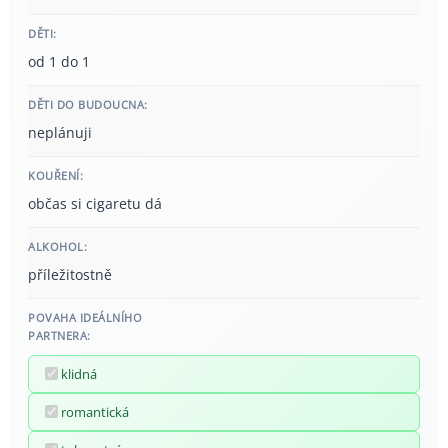
DĚTI:
od 1 do 1
DĚTI DO BUDOUCNA:
neplánuji
KOUŘENÍ:
občas si cigaretu dá
ALKOHOL:
příležitostně
POVAHA IDEÁLNÍHO
PARTNERA:
klidná
romantická