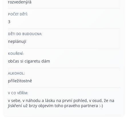
rozvedený/á
POČET DĚTÍ:
3
DĚTI DO BUDOUCNA:
neplánuji
KOUŘENÍ:
občas si cigaretu dám
ALKOHOL:
příležitostně
V CO VĚŘÍM:
v sebe, v náhodu a lásku na první pohled, v osud, že na
Jiskření už brzy objevím toho pravého partnera :-)