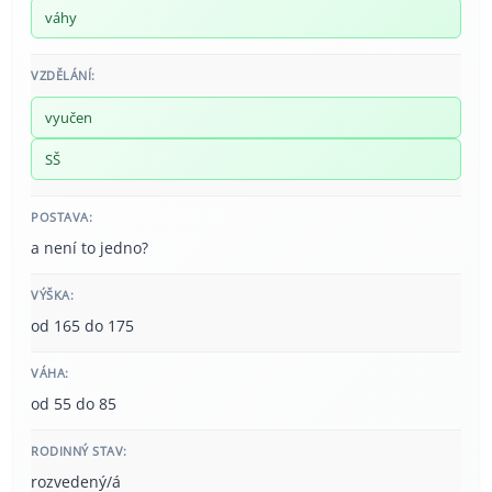
váhy
VZDĚLÁNÍ:
vyučen
SŠ
POSTAVA:
a není to jedno?
VÝŠKA:
od 165 do 175
VÁHA:
od 55 do 85
RODINNÝ STAV:
rozvedený/á