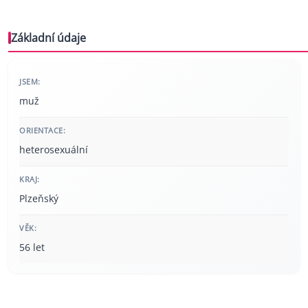
Základní údaje
JSEM:
muž
ORIENTACE:
heterosexuální
KRAJ:
Plzeňský
VĚK:
56 let