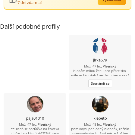
7 dní zdarma!
Další podobné profily
jirka579
Muž, 47 let,
Plzeňský
Hledám milou ženu pro přátelsko-
milenecký vztah ( nejde mi jen o sex )
bez narušení soukromí, mám rodinu
Seznámit se
a nechci opustit děti . Prostě
potřebuji utéct od stereotypu
paja01010
klepeto
Muž, 47 let,
Plzeňský
Muž, 48 let,
Plzeňský
**Hledá se parťačka na život (a
Jsem kdysi pohledný blonďák, ročník
občas i na kávu)! ☕????** Jsem
osmasedmdesát. Baví mě teď už jen