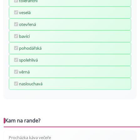
tolerantní
veselá
otevřená
bavící
pohodářská
spolehlivá
věrná
naslouchavá
Kam na rande?
Procházka káva večeře