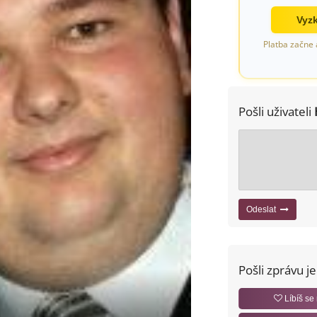
Vyzk
Platba začne 
Pošli uživateli
Odeslat
Pošli zprávu j
Líbíš se