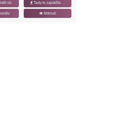
ědět víc
Tady to zajiskřilo ...
úsměv
Mrknutí