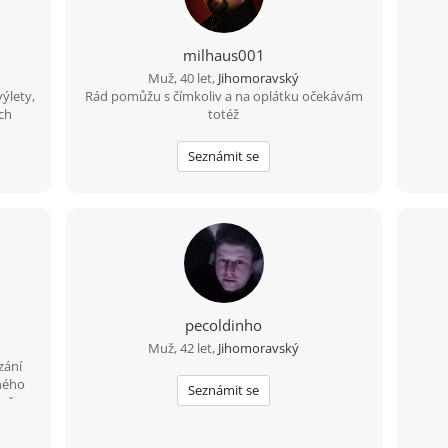
milhaus001
Muž, 40 let,
Jihomoravský
ýlety,
Rád pomůžu s čímkoliv a na oplátku očekávám
ých
totéž
u ... .
Žijem
Seznámit se
cíne
 Češky
. Ahoj
u, ako
eni to
čiť.
aj mi
s tým
ísť
pecoldinho
Mám tu
aždú
Muž, 42 let,
Jihomoravský
zání
 už
ného
vi.
Seznámit se
 přes