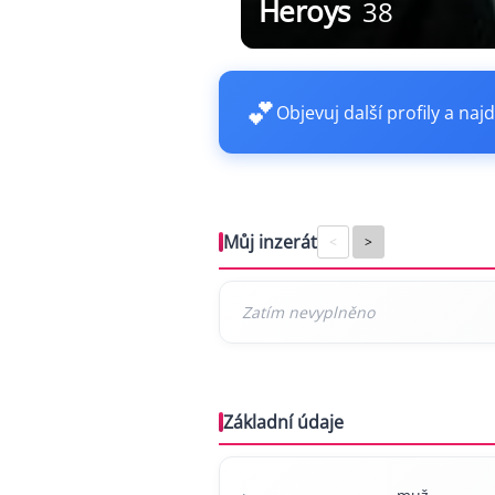
Heroys
38
💕
Objevuj další profily a najd
Můj inzerát
<
>
Základní údaje