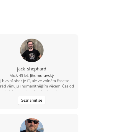
jack_shephard
Muž, 45 let,
Jihomoravský
 hlavní obor je IT, ale ve volném čase se
 rád věnuju i humanitnějším věcem. Čas od
u si rád zasportuju či zahraju na kytaru.
edám někoho sympatického s trochou
Seznámit se
hledu, aby jsme si měli o čem povídat. :)