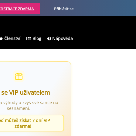
GISTRACE ZDARMA
|
Přihlásit se
Členství
Blog
Nápověda
 se VIP uživatelem
ra výhody a zvýš své šance na
seznámení.
eď můžeš získat 7 dní VIP
zdarma!