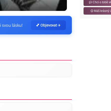
Chci o tobě v
Máš krásný 
i svou lásku!
💕 Objevovat