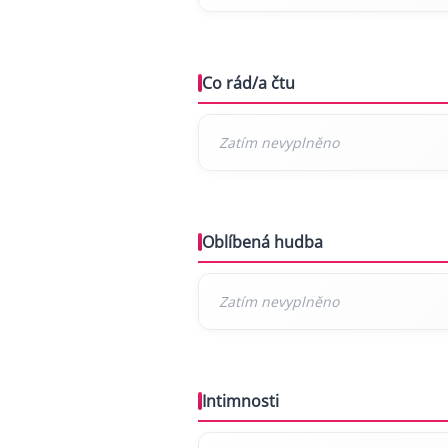
Co rád/a čtu
Oblíbená hudba
Intimnosti