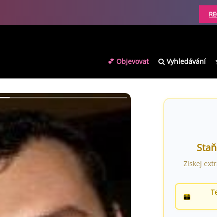
RE
💕 Objevovat
Vyhledávání
Staň
Získej ext
T