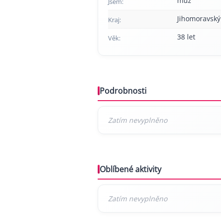
muž
Jsem:
Jihomoravský
Kraj:
38 let
Věk:
Podrobnosti
Oblíbené aktivity