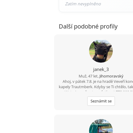
Další podobné profily
janek_3
Muž, 47 let,
Jihomoravský
Ahoj, v pátek 7.8. je na hradě Veveří kon
kapely Trautmberk. Kdyby se Ti chtělo, t
na Wats Appu čerstvou fotku :-) 773 908 2
Seznámit se