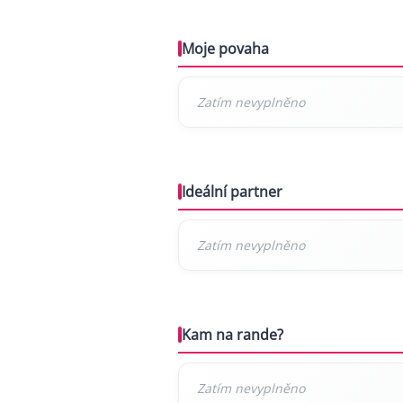
Moje povaha
Ideální partner
Kam na rande?