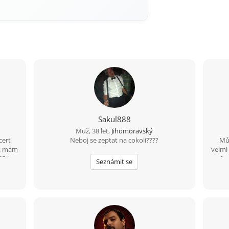
Sakul888
Muž, 38 let,
Jihomoravský
cert
Neboj se zeptat na cokoli????
Můj
ak mám
velmi
25 Jan
čas
Seznámit se
Hl
roz