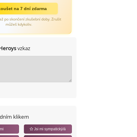
oušet na 7 dní zdarma
až po skončení zkušební doby. Zrušit
můžeš kdykoliv.
Heroys
vzkaz
edním klikem
 mi
Jsi mi sympatický/á