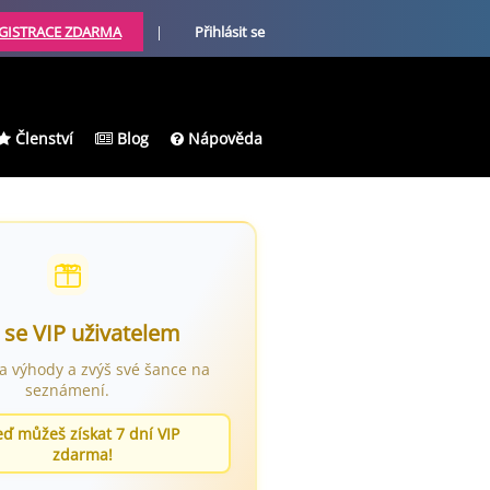
GISTRACE ZDARMA
|
Přihlásit se
Členství
Blog
Nápověda
 se VIP uživatelem
ra výhody a zvýš své šance na
seznámení.
eď můžeš získat 7 dní VIP
zdarma!