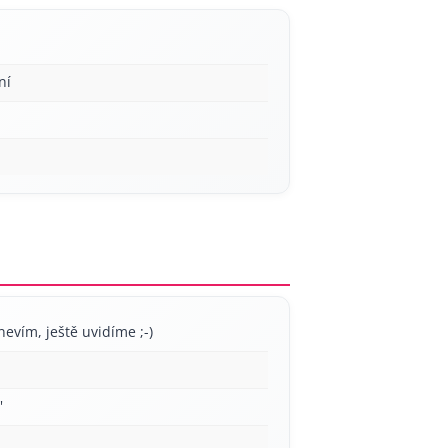
ní
nevím, ještě uvidíme ;-)
'