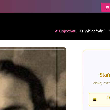
RE
💕 Objevovat
Vyhledávání
Staň
Získej ext
T