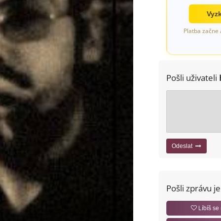
Vyzk
Platba začne 
Pošli uživateli
Odeslat
Pošli zprávu j
Líbíš se