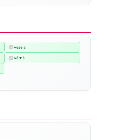
veselá
věrná