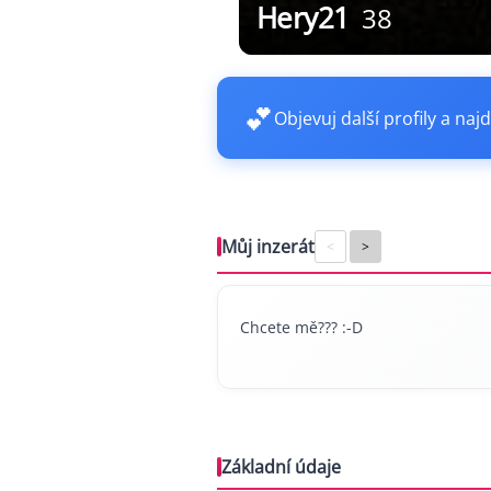
Hery21
38
💕
Objevuj další profily a najd
Můj inzerát
<
>
Chcete mě??? :-D
Základní údaje