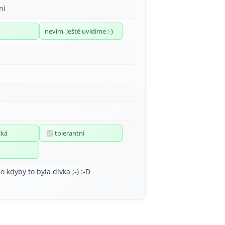
ní
nevím, ještě uvidíme ;-)
cká
tolerantní
o kdyby to byla dívka ;-) :-D