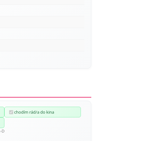
chodím rád/a do kina
:-D