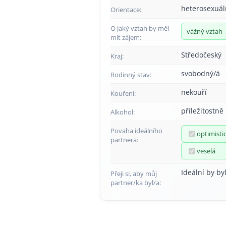
heterosexuál
Orientace:
O jaký vztah by měl
vážný vztah
mít zájem:
Středočeský
Kraj:
svobodný/á
Rodinný stav:
nekouří
Kouření:
příležitostně
Alkohol:
Povaha ideálního
optimisti
partnera:
veselá
Ideální by byl
Přeji si, aby můj
partner/ka byl/a: