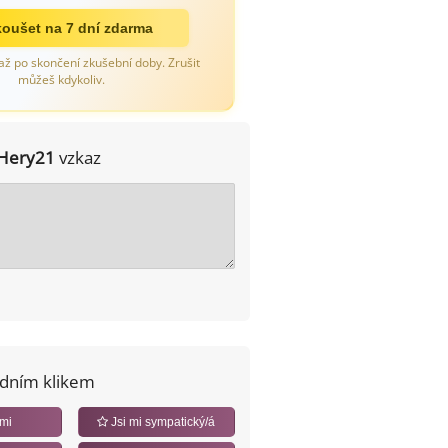
oušet na 7 dní zdarma
až po skončení zkušební doby. Zrušit
můžeš kdykoliv.
Hery21
vzkaz
edním klikem
 mi
Jsi mi sympatický/á