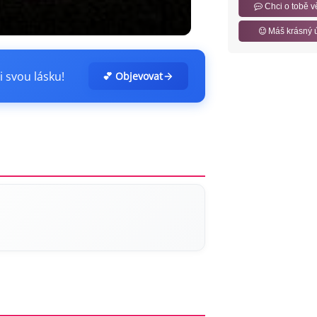
Chci o tobě v
Máš krásný 
i svou lásku!
💕 Objevovat