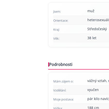
muž
Jsem:
heterosexuál
Orientace:
Středočeský
Kraj:
38 let
Věk:
Podrobnosti
vážný vztah, 
Mám zájem o:
vyučen
Vzdělání:
pár kilo navíc
Moje postava:
188 cm
Výška: