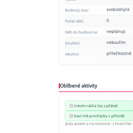
svobodný/á
Rodinný stav:
0
Počet dětí:
neplánuji
Děti do budoucna:
nekouřím
Kouření:
příležitostně
Alkohol:
Oblíbené aktivity
trávím rád/a čas s přáteli
baví mě procházky v přírodě
Jízda autem a na motorce :-) Hraní her 