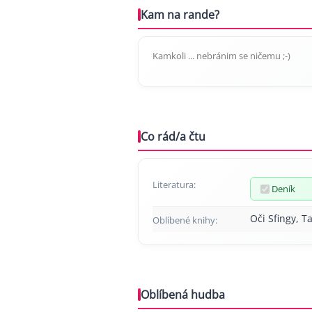
Kam na rande?
Kamkoli ... nebránim se ničemu ;-)
Co rád/a čtu
Literatura:
Deník
Oči Sfingy, T
Oblíbené knihy:
Oblíbená hudba