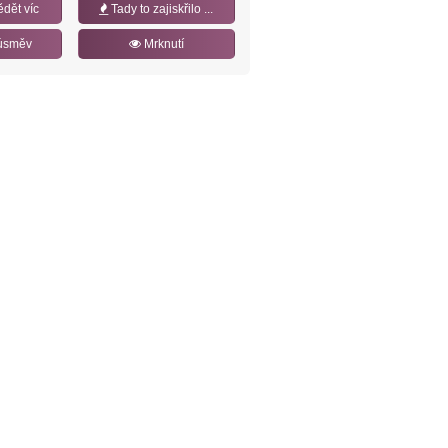
ědět víc
Tady to zajiskřilo ...
úsměv
Mrknutí